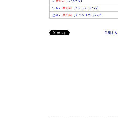
노
후하다
（ノウハダ）
인심이
후하다
（インシミ フハダ）
점수가
후하다
（チュムスガ フハダ）
印刷する