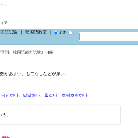
いう。
ディア
韓国語試験
韓国語教室
全体
形容詞
、
韓国語能力試験3・4級
数があまい、もてなしなどが厚い
、
극진하다
、
달달하다
、
헐겁다
、
호락호락하다
いう。