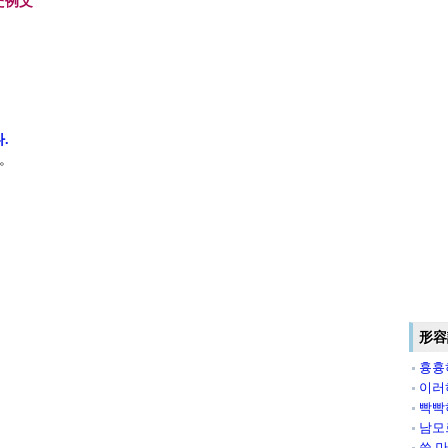
た例文
.
。
形容
흉흉
이러
빡빡
남모
쓸 