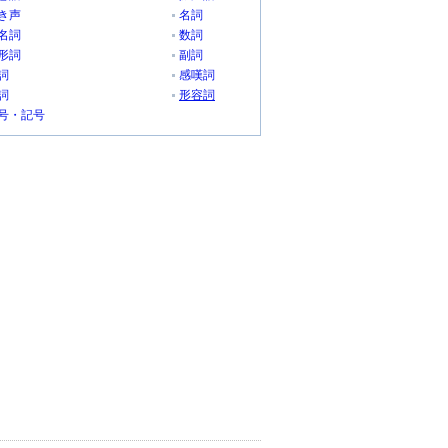
き声
名詞
名詞
数詞
形詞
副詞
詞
感嘆詞
詞
形容詞
号・記号