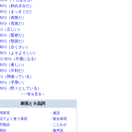
하다（斜めぎみだ）
하다（まっすぐだ）
하다（有限だ）
하다（危篤だ）
다（正しい）
하다（緊密だ）
하다（堅固だ）
묵다（古くさい）
하다（よそよそしい）
이 되다（不通になる）
하다（著しい）
하다（不利だ）
다（間違っている）
하다（手厚い）
하다（黙々としている）
＜一覧を見る＞
表現と９品詞
用表現
連語
話でよく使う表現
複合表現
字熟語
ことわざ
態語
擬声語