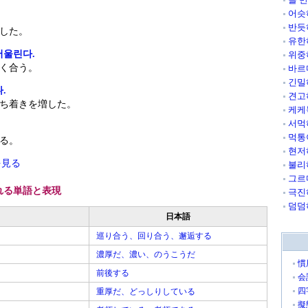
어슷
반듯
した。
유한
어울린다.
위중
く合う。
바르
긴밀
.
견고
ち着きを増した。
케케
서먹
먹통
る。
현저
を見る
불리
그르
れる単語と表現
극진
덤덤
日本語
巡り合う、回り合う、邂逅する
濃厚だ、濃い、のうこうだ
慣
前後する
会
四
重厚だ、どっしりしている
擬