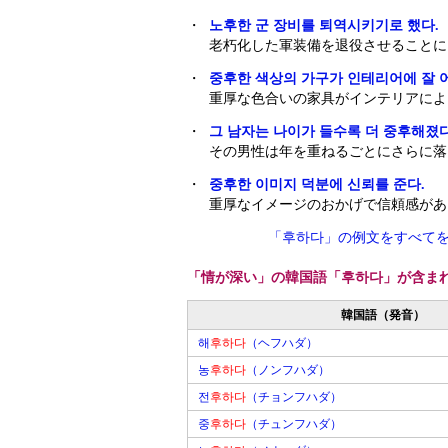
・
노후한 군 장비를 퇴역시키기로 했다.
老朽化した軍装備を退役させることに
・
중후한 색상의 가구가 인테리어에 잘 
重厚な色合いの家具がインテリアによ
・
그 남자는 나이가 들수록 더 중후해졌다
その男性は年を重ねるごとにさらに落
・
중후한 이미지 덕분에 신뢰를 준다.
重厚なイメージのおかげで信頼感があ
「후하다」の例文をすべて
「情が深い」の韓国語「후하다」が含ま
韓国語（発音）
해
후하다
（ヘフハダ）
농
후하다
（ノンフハダ）
전
후하다
（チョンフハダ）
중
후하다
（チュンフハダ）