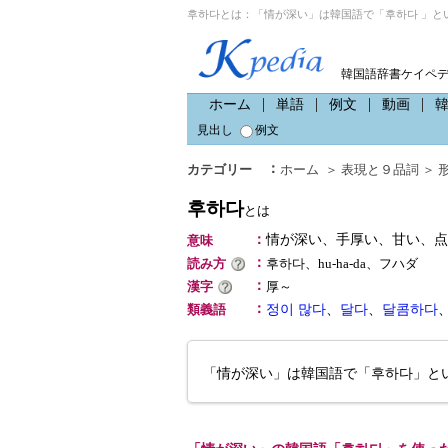
후하다とは：「情が深い」は韓国語で「후하다 」と
韓国語辞書ケイペ
ホーム
単語
例文
動画
見出し
例文
：
カテゴリー
ホーム
＞
表現と９品詞
＞
후하다
とは
：
情が深い、手厚い、甘い、点
意味
：
読み方
후하다、hu-ha-da、フハダ
：
漢字
厚～
：
類義語
정이 많다
、
달다
、
달콤하다
「情が深い」は韓国語で「후하다」と