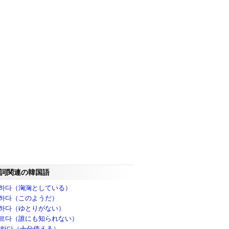
詞関連の韓国語
하다（洶洶としている）
하다（このようだ）
하다（ゆとりがない）
르다（誰にも知られない）
만하다（十分使える）