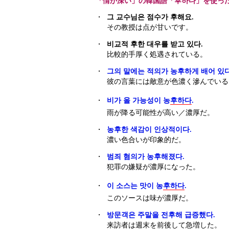
「情が深い」の韓国語「후하다」を使っ
・
그 교수님은 점수가 후해요.
その教授は点が甘いです。
・
비교적 후한 대우를 받고 있다.
比較的手厚く処遇されている。
・
그의 말에는 적의가 농후하게 배어 있다
彼の言葉には敵意が色濃く滲んでいる
・
비가 올 가능성이 농
후하다
.
雨が降る可能性が高い／濃厚だ。
・
농후한 색감이 인상적이다.
濃い色合いが印象的だ。
・
범죄 혐의가 농후해졌다.
犯罪の嫌疑が濃厚になった。
・
이 소스는 맛이 농
후하다
.
このソースは味が濃厚だ。
・
방문객은 주말을 전후해 급증했다.
来訪者は週末を前後して急増した。