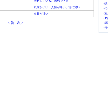
老朽している、老朽である
鳴
気前がいい、人情が厚い、情に篤い
代
冠
点数が甘い
助
< 前
次 >
動
符