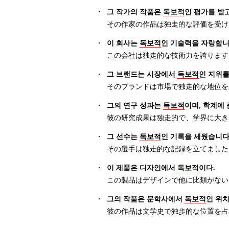
・
그 작가의 작품은
독보적
인 평가를 받
その作家の作品は独走的な評価を受け
・
이 회사는
독보적
인 기술력을 자랑합니
この会社は独走的な技術力を誇ります
・
그 브랜드는 시장에서
독보적
인 지위를
そのブランドは市場で独走的な地位を
・
그의 연구 성과는
독보적
이며, 학계에
彼の研究成果は独走的で、学界に大き
・
그 선수는
독보적
인 기록을 세웠습니다
その選手は独走的な記録を立てました
・
이 제품은 디자인에서
독보적
이다.
この製品はデザインで他に比類がない
・
그의 작품은 문학사에서
독보적
인 위
彼の作品は文学史で独歩的な位置を占