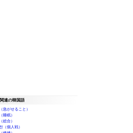
関連の韓国語
（急がせること）
（睡眠）
（総合）
전（個人戦）
（修練）