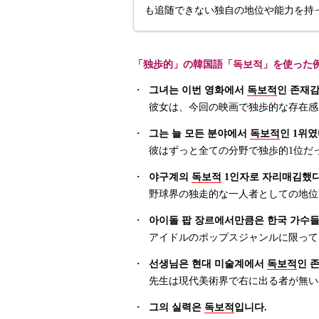
も追随できない独自の地位や能力を持
「独歩的」の韓国語「독보적」を使った
・
그녀는 이번 영화에서
독보적
인 존재감
彼女は、今回の映画で独歩的な存在感
・
그는 늘 모든 분야에서
독보적
인 1위였
彼はずっと全ての分野で独歩的1位だ
・
야구계의
독보적
1인자로 자리매김했다
野球界の独走的な一人者としての地位
・
아이돌 팝 장르에서만큼은 한국 가수
アイドルのポップスジャンルに限って
・
선생님은 현대 미술계에서
독보적
인 
先生は現代美術界で右に出る者が無い
・
그의 실력은
독보적
입니다.