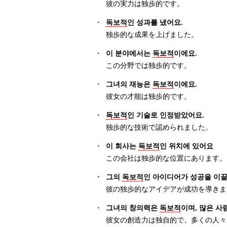
彼の実力は独歩的です。
・
독보적
인 성과를 냈어요.
独歩的な成果を上げました。
・
이 분야에서는
독보적
이에요.
この分野では独歩的です。
・
그녀의 재능은
독보적
이에요.
彼女の才能は独歩的です。
・
독보적
인 기술로 인정받았어요.
独歩的な技術で認められました。
・
이 회사는
독보적
인 위치에 있어요
この会社は独歩的な位置にあります。
・
그의
독보적
인 아이디어가 성공을 이끌
彼の独歩的なアイデアが成功を導きま
・
그녀의 창의력은
독보적
이며, 많은 사
彼女の創造力は独自的で、多くの人々