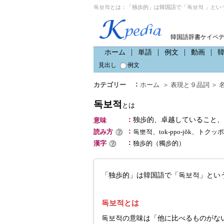
독보적とは：「独歩的」は韓国語で「독보적 」とい
韓国語辞書ケイペ
ホーム
単語
例文
動画
見出し
例文
：
カテゴリー
ホーム
＞
表現と９品詞
＞
독보적
とは
：
独歩的、卓越していること、
意味
：
読み方
독뽀적、tok-ppo-jŏk、トク
：
漢字
独歩的（獨步的）
「独歩的」は韓国語で「독보적」とい
독보적とは
독보적の意味は「他に比べるものがな