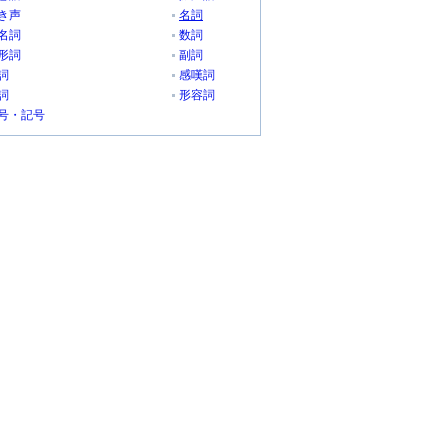
き声
名詞
名詞
数詞
形詞
副詞
詞
感嘆詞
詞
形容詞
号・記号