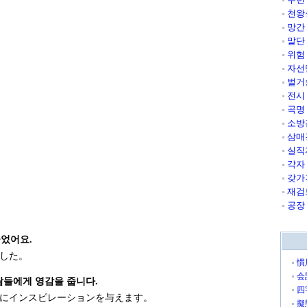
천왕
망간
말단
위험
자선
벌거
전시
곡명
소방
삼매
실직
각자
갖가
재검
공장
었어요.
した。
慣
会
람들에게 영감을 줍니다.
四
にインスピレーションを与えます。
擬