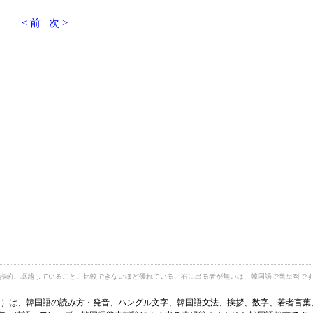
< 前
次 >
歩的、卓越していること、比較できないほど優れている、右に出る者が無いは、韓国語で독보적で
ディア）は、韓国語の読み方・発音、ハングル文字、韓国語文法、挨拶、数字、若者言