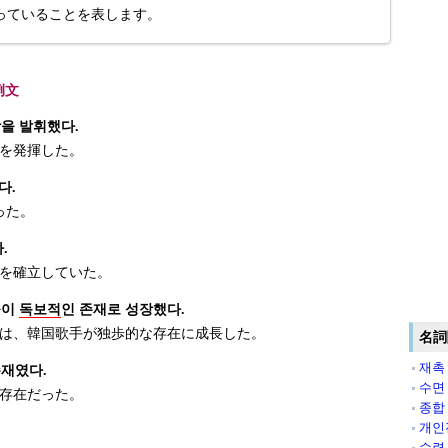
っていることを表します。
例文
을 발휘했다.
を発揮した。
다.
った。
.
を確立していた。
들이
독보적
인 존재로 성장했다.
は、韓国歌手が独歩的な存在に成長した。
名詞
재촉
존재였다.
수면
存在だった。
종합
개인
수련