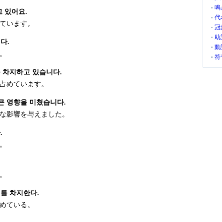
鳴
고 있어요.
代
ています。
冠
助
다.
動
。
符
 차지하고 있습니다.
占めています。
 큰 영향을 미쳤습니다.
な影響を与えました。
.
。
。
치를 차지한다.
めている。