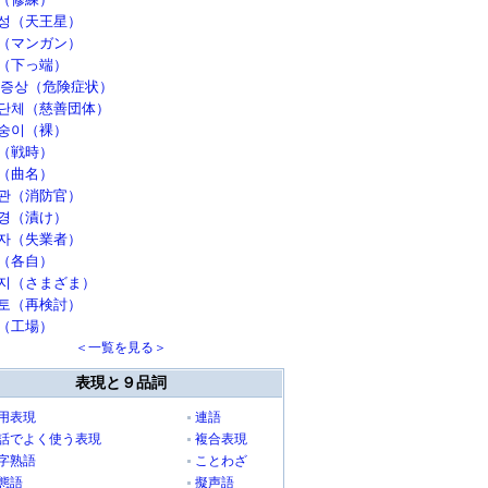
성（天王星）
（マンガン）
（下っ端）
 증상（危険症状）
단체（慈善団体）
숭이（裸）
（戦時）
（曲名）
관（消防官）
경（漬け）
자（失業者）
（各自）
지（さまざま）
토（再検討）
（工場）
＜一覧を見る＞
表現と９品詞
用表現
連語
話でよく使う表現
複合表現
字熟語
ことわざ
態語
擬声語