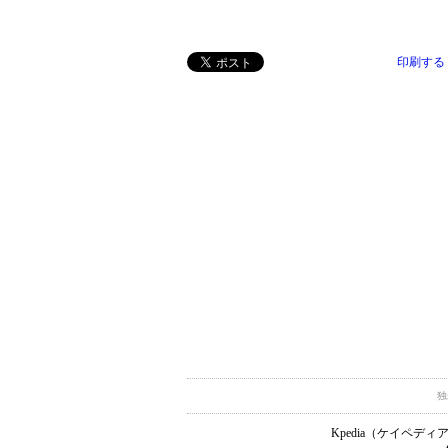
印刷する
独
Kpedia（ケイペ