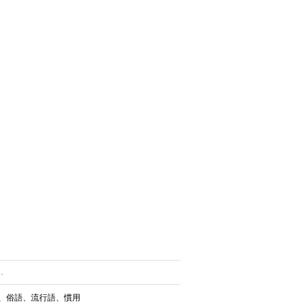
す。
葉、俗語、流行語、慣用