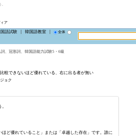
う。
ディア
韓国語試験
韓国語教室
全体
名詞
、
冠形詞
、
韓国語能力試験5・6級
比較できないほど優れている、右に出る者が無い
ッポジョク
う。
いほど優れていること」または「卓越した存在」です。誰に