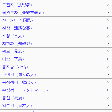
도전자（挑戦者）
>
낙관론자（楽観主義者）
>
전 국민（全国民）
>
진상（迷惑な客）
>
소경（盲人）
>
지한파（知韓派）
>
원로（元老）
>
머슴（下男）
>
동자승（小僧）
>
주변인（周りの人）
>
욕심쟁이（欲ばり）
>
수집광（コレクトマニア）
>
등신（馬鹿）
>
일본인（日本人）
>