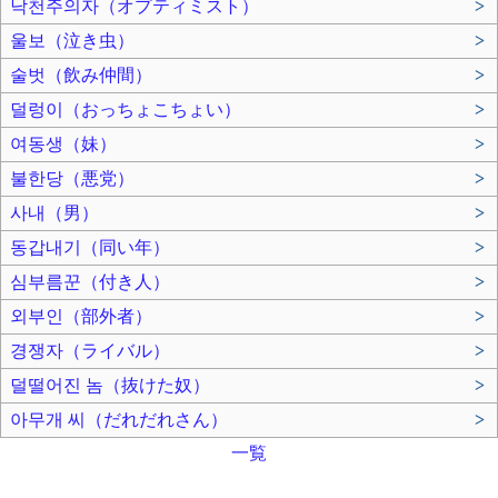
낙천주의자（オプティミスト）
>
울보（泣き虫）
>
술벗（飲み仲間）
>
덜렁이（おっちょこちょい）
>
여동생（妹）
>
불한당（悪党）
>
사내（男）
>
동갑내기（同い年）
>
심부름꾼（付き人）
>
외부인（部外者）
>
경쟁자（ライバル）
>
덜떨어진 놈（抜けた奴）
>
아무개 씨（だれだれさん）
>
一覧