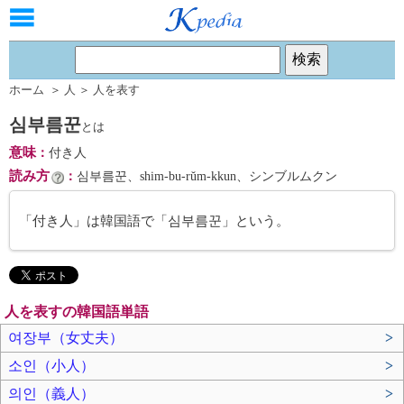
ホーム
＞
人
＞
人を表す
심부름꾼
とは
意味
：
付き人
読み方
：
심부름꾼、shim-bu-rŭm-kkun、シンブルムクン
「付き人」は韓国語で「심부름꾼」という。
人を表すの韓国語単語
여장부（女丈夫）
>
소인（小人）
>
의인（義人）
>