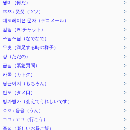
뭥미（何だ）
>
ㅉㅉ / 쯧쯧（ツツ）
>
데코레이션 문자（デコメール）
>
컴팅（PCチャット）
>
쓰담쓰담（なでなで）
>
무흣（満足する時の様子）
>
걍（ただの）
>
급질（緊急質問）
>
카톡（カトク）
>
당근이지（もちろん）
>
반모（タメ口）
>
방가방가（会えてうれしいです）
>
ㅇㅇ / 응응（うん）
>
ㄱㄱ / 고고（行こう）
>
즐점（楽しいお昼ご飯）
>