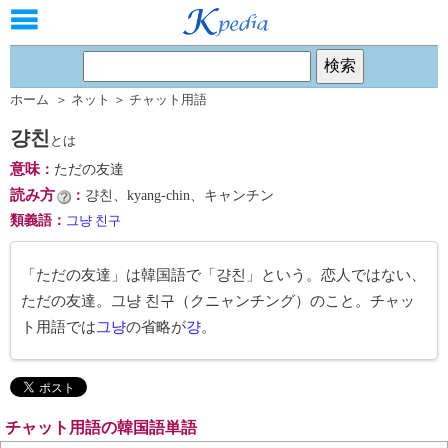
ホーム
＞
ネット
＞
チャット用語
걍친
とは
意味
：
ただの友達
読み方
：
걍친、kyang-chin、キャンチン
類義語
：
그냥 친구
「ただの友達」は韓国語で「걍친」という。恋人ではない、
ただの友達。그냥 친구（クニャンチング）のこと。チャッ
ト用語では
그냥
の省略が
걍
。
チャット用語の韓国語単語