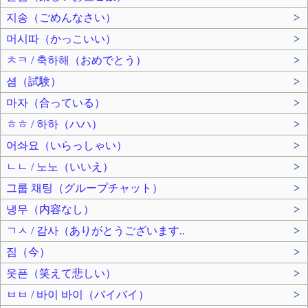
지송（ごめんなさい）
>
머시따（かっこいい）
>
ㅊㅋ / 축하해（おめでとう）
>
셤（試験）
>
마자（合っている）
>
ㅎㅎ / 하하（ハハ）
>
어솨요（いらっしゃい）
>
ㄴㄴ / 노노（いいえ）
>
그룹 채팅（グループチャット）
>
냉무（内容なし）
>
ㄱㅅ / 감사（ありがとうございます..
>
짐（今）
>
웃픈（笑えて悲しい）
>
ㅂㅂ / 바이 바이（バイバイ）
>