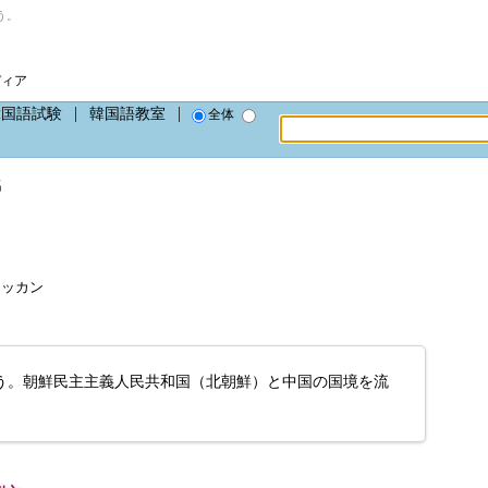
う。
ディア
韓国語試験
韓国語教室
全体
名
ムノッカン
う。朝鮮民主主義人民共和国（北朝鮮）と中国の国境を流