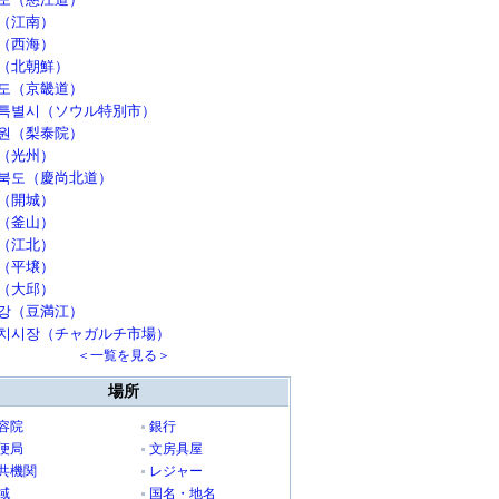
（江南）
（西海）
（北朝鮮）
도（京畿道）
특별시（ソウル特別市）
원（梨泰院）
（光州）
북도（慶尚北道）
（開城）
（釜山）
（江北）
（平壌）
（大邱）
강（豆満江）
치시장（チャガルチ市場）
＜一覧を見る＞
場所
容院
銀行
便局
文房具屋
共機関
レジャー
域
国名・地名