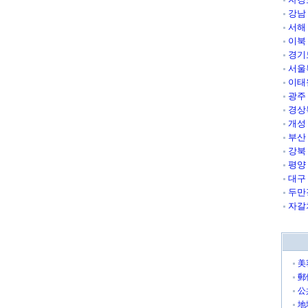
강남
서해
이북
경기
서울
이태
광주
경상
개성
부산
강북
평양
대구
두만
자갈
美
郵
公
地