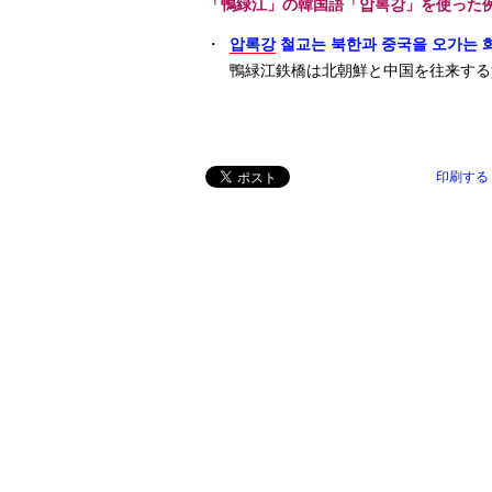
「鴨緑江」の韓国語「압록강」を使った
・
압록강
철교는 북한과 중국을 오가는 
鴨緑江鉄橋は北朝鮮と中国を往来する
印刷する