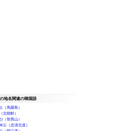
の地名関連の韓国語
도（馬羅島）
（北朝鮮）
산（智異山）
북도（忠清北道）
도（慈江道）