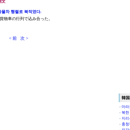
例文
화물차 행렬로 북적였다.
貨物車の行列で込み合った。
< 前
次 >
韓国
마라
북한
지리
충청
자강