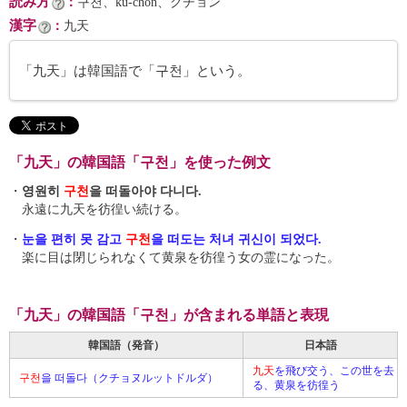
読み方
：
구천、ku-chŏn、クチョン
漢字
：
九天
「九天」は韓国語で「구천」という。
「九天」の韓国語「구천」を使った例文
・
영원히
구천
을 떠돌아야 다니다.
永遠に九天を彷徨い続ける。
・
눈을 편히 못 감고
구천
을 떠도는 처녀 귀신이 되었다.
楽に目は閉じられなくて黄泉を彷徨う女の霊になった。
「九天」の韓国語「구천」が含まれる単語と表現
韓国語（発音）
日本語
九天
を飛び交う、この世を去
구천
을 떠돌다（クチョヌルットドルダ）
る、黄泉を彷徨う