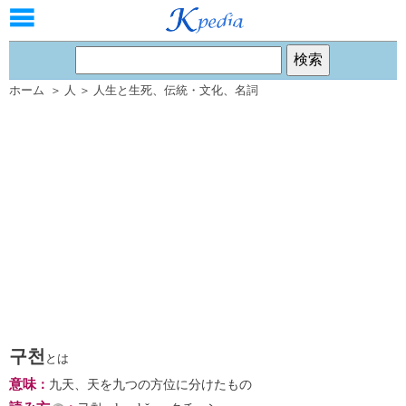
ホーム
＞
人
＞
人生と生死
、
伝統・文化
、
名詞
구천
とは
意味
：
九天、天を九つの方位に分けたもの