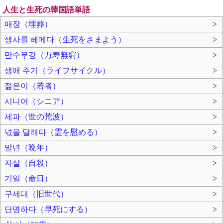
人生と生死の韓国語単語
매장（埋葬）
>
생사를 헤메다（生死をさまよう）
>
만수무강（万寿無窮）
>
생애 주기（ライフサイクル）
>
젊은이（若者）
>
시니어（シニア）
>
세파（世の荒波）
>
넋을 달래다（霊を慰める）
>
말년（晩年）
>
자살（自殺）
>
기일（命日）
>
구세대（旧世代）
>
단명하다（早死にする）
>