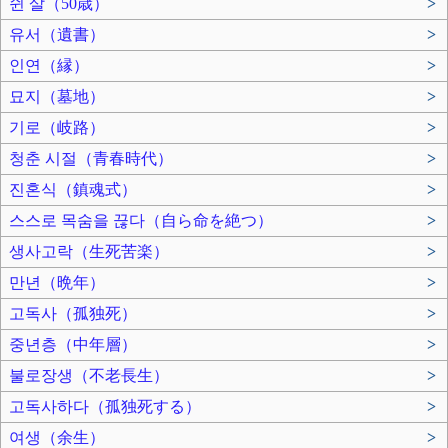
쉰 살（50歳）
>
유서（遺書）
>
인연（縁）
>
묘지（墓地）
>
기로（岐路）
>
청춘 시절（青春時代）
>
진혼식（鎮魂式）
>
스스로 목숨을 끊다（自ら命を絶つ）
>
생사고락（生死苦楽）
>
만년（晩年）
>
고독사（孤独死）
>
중년층（中年層）
>
불로장생（不老長生）
>
고독사하다（孤独死する）
>
여생（余生）
>