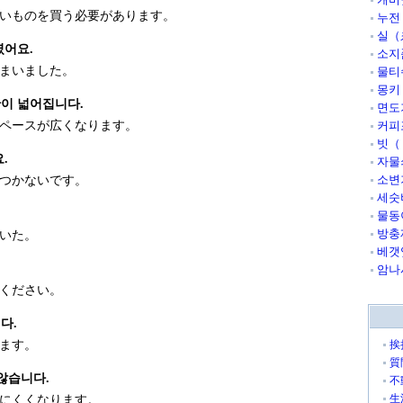
いものを買う必要があります。
누전
실（
렸어요.
소지
まいました。
물티
몽키
간이 넓어집니다.
면도
ペースが広くなります。
커피
빗（く
.
자물
소변
つかないです。
세숫
물동
방충
いた。
베갯
암나
ください。
다.
ます。
挨
質
 않습니다.
不
生
にくくなります。