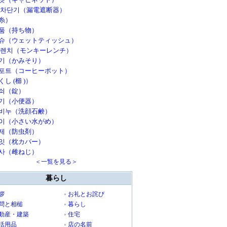
 차단기（漏電遮断器）
糸）
품（持ち物）
슈（ウェットティッシュ）
 렌치（モンキーレンチ）
기（かみそり）
포트（コーヒーポット）
し (櫛 )）
쇠（錠）
기（小便器）
비누（洗顔石鹸）
이（小さい水がめ）
제（防虫剤）
잇（枕カバー）
사（雌ねじ）
＜一覧を見る＞
暮らし
拶
お礼とお詫び
問と相槌
暮らし
動産・建築
住宅
活用品
店の名前