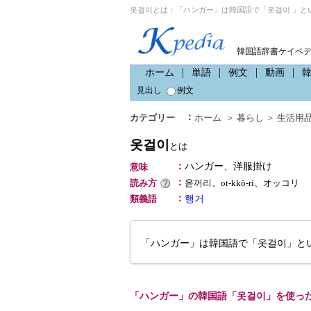
옷걸이とは：「ハンガー」は韓国語で「옷걸이 」と
韓国語辞書ケイペ
ホーム
単語
例文
動画
見出し
例文
：
カテゴリー
ホーム
＞
暮らし
＞
生活用
옷걸이
とは
：
ハンガー、洋服掛け
意味
：
読み方
옫꺼리、ot-kkŏ-ri、オッコリ
：
類義語
행거
「ハンガー」は韓国語で「옷걸이」と
「ハンガー」の韓国語「옷걸이」を使っ