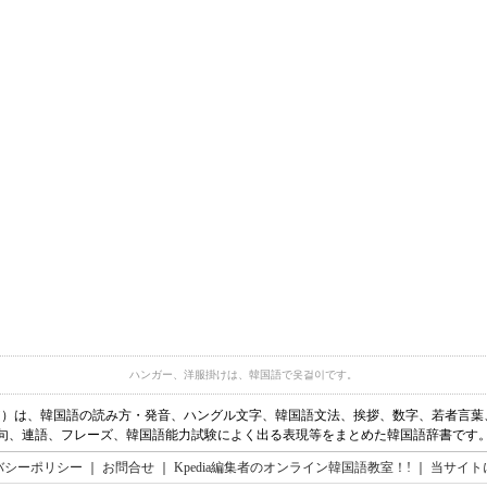
ハンガー、洋服掛けは、韓国語で옷걸이です。
ディア）は、韓国語の読み方・発音、ハングル文字、韓国語文法、挨拶、数字、若者言
句、連語、フレーズ、韓国語能力試験によく出る表現等をまとめた韓国語辞書です
バシーポリシー
｜
お問合せ
｜
Kpedia編集者のオンライン韓国語教室！!
｜
当サイト