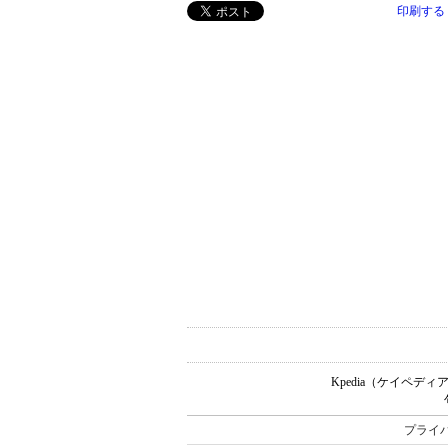
印刷する
Kpedia（ケイペ
プライ