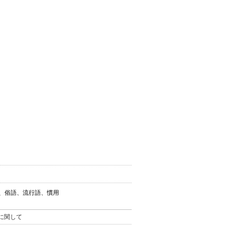
葉、俗語、流行語、慣用
。
に関して