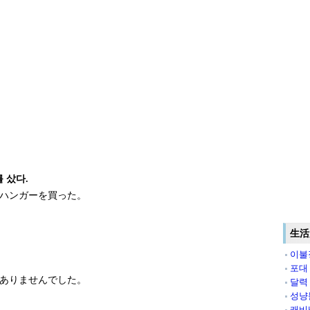
를 샀다.
ハンガーを買った。
生活
이불
포대
ありませんでした。
달력
성냥
캐비