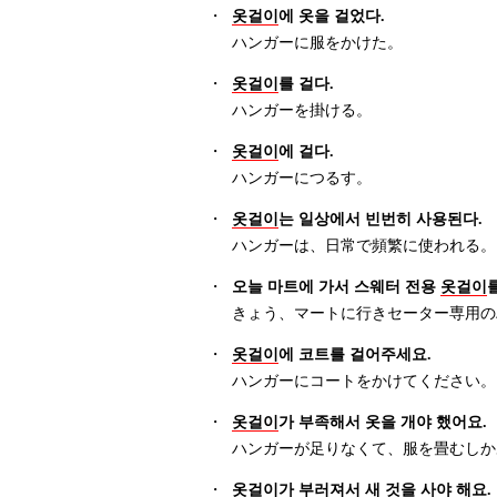
・
옷걸이
에 옷을 걸었다.
ハンガーに服をかけた。
・
옷걸이
를 걸다.
ハンガーを掛ける。
・
옷걸이
에 걸다.
ハンガーにつるす。
・
옷걸이
는 일상에서 빈번히 사용된다.
ハンガーは、日常で頻繁に使われる。
・
오늘 마트에 가서 스웨터 전용
옷걸이
きょう、マートに行きセーター専用の
・
옷걸이
에 코트를 걸어주세요.
ハンガーにコートをかけてください。
・
옷걸이
가 부족해서 옷을 개야 했어요.
ハンガーが足りなくて、服を畳むしか
・
옷걸이
가 부러져서 새 것을 사야 해요.