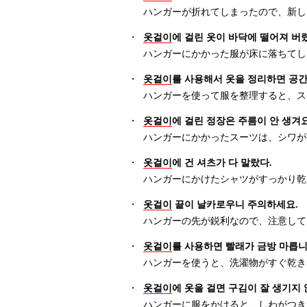
ハンガーが折れてしまったので、新し
・
옷걸이
에 걸린 옷이 바닥에 떨어져 버
ハンガーにかかった服が床に落ちてし
・
옷걸이
를 사용해서 옷을 정리하면 공
ハンガーを使って服を整理すると、ス
・
옷걸이
에 걸린 정장은 주름이 안 생겨요
ハンガーにかかったスーツは、シワが
・
옷걸이
에 건 셔츠가 다 말랐다.
ハンガーにかけたシャツがすっかり乾
・
옷걸이
끝이 날카로우니 주의하세요.
ハンガーの先が鋭利なので、注意して
・
옷걸이
를 사용하면 빨래가 금방 마릅니
ハンガーを使うと、洗濯物がすぐ乾き
・
옷걸이
에 옷을 걸면 구김이 잘 생기지
ハンガーに服をかけると、しわがつき