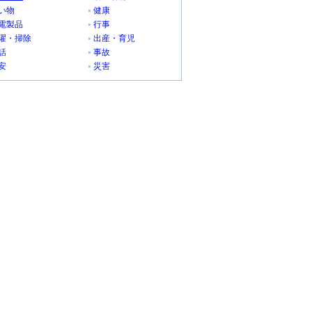
い物
健康
電製品
行事
濯・掃除
出産・育児
話
事故
安
災害