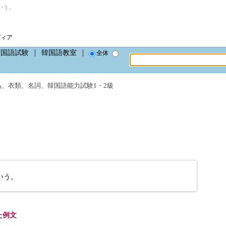
いう。
ディア
韓国語試験
韓国語教室
全体
品
、
衣類
、
名詞
、
韓国語能力試験1・2級
いう。
た例文