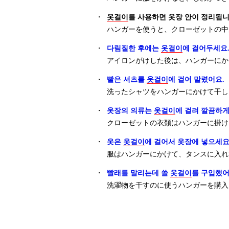
・
옷걸이
를 사용하면 옷장 안이 정리됩니
ハンガーを使うと、クローゼットの中
・
다림질한 후에는
옷걸이
에 걸어두세요
アイロンがけした後は、ハンガーにか
・
빨은 셔츠를
옷걸이
에 걸어 말렸어요.
洗ったシャツをハンガーにかけて干し
・
옷장의 의류는
옷걸이
에 걸려 깔끔하게
クローゼットの衣類はハンガーに掛け
・
옷은
옷걸이
에 걸어서 옷장에 넣으세요
服はハンガーにかけて、タンスに入れ
・
빨래를 말리는데 쓸
옷걸이
를 구입했어
洗濯物を干すのに使うハンガーを購入