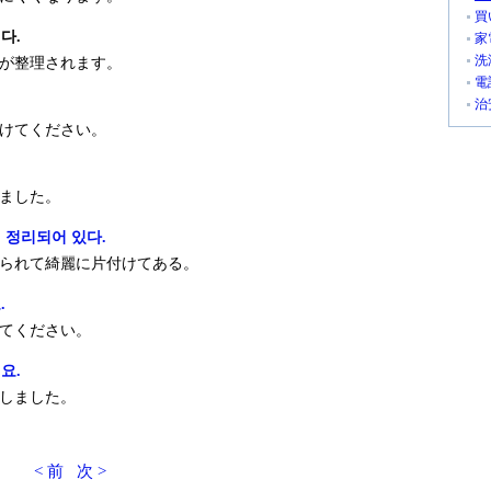
買
다.
家
洗
が整理されます。
電
.
治
けてください。
ました。
 정리되어 있다.
られて綺麗に片付けてある。
.
てください。
요.
しました。
< 前
次 >