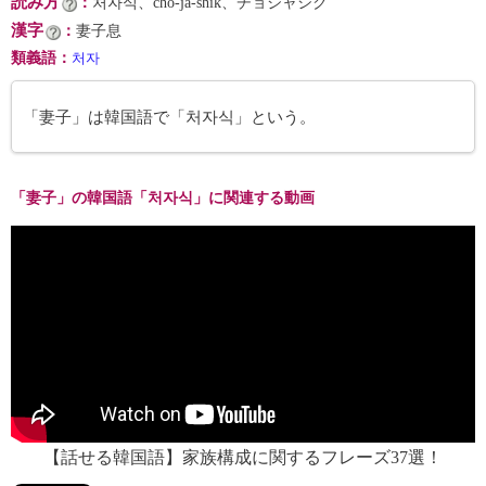
読み方
：
처자식、chŏ-ja-shik、チョジャシク
漢字
：
妻子息
類義語
：
처자
「妻子」は韓国語で「처자식」という。
「妻子」の韓国語「처자식」に関連する動画
【話せる韓国語】家族構成に関するフレーズ37選！