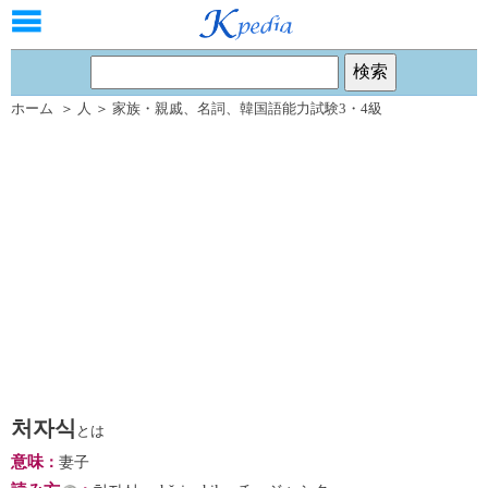
ホーム
＞
人
＞
家族・親戚
、
名詞
、
韓国語能力試験3・4級
처자식
とは
意味
：
妻子