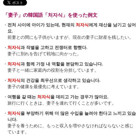
「妻子」の韓国語「처자식」を使った例文
・
전처 사이에 아이가 있는데, 현재의
처자식
에게 재산을 남기고 싶어
요.
前妻との間にも子供がいますが、現在の妻子に財産を残したい。
・
처자식
과 작별을 고하고 전쟁터로 향했다.
妻子に別れを告げて戦地に向かった。
・
처자식
과 함께 가정 내 역할을 분담하고 있습니다.
妻子と一緒に家庭内の役割を分担しています。
・
처자식
의 건강을 최우선으로 생각하고 있습니다.
妻子の健康を最優先に考えています。
・
여행을 갈 때는
처자식
을 데리고 가는 경우가 많아요.
旅行に行くときは、妻子を連れて行くことが多いです。
・
처자식
을 부양하기 위해 더 많은 수입을 늘려야 한다고 느끼고 있습
니다.
妻子を養うために、もっと収入を増やさなければならないと感じ
ています。