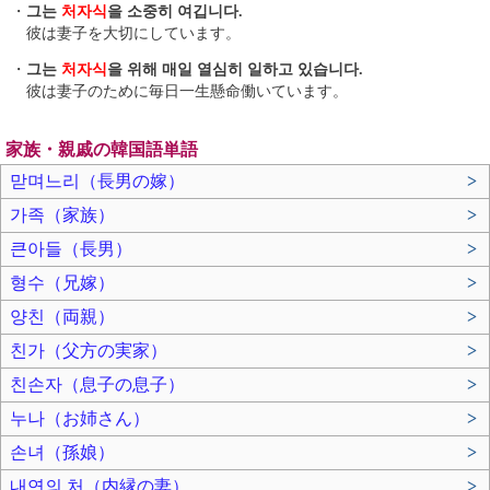
・
그는
처자식
을 소중히 여깁니다.
彼は妻子を大切にしています。
・
그는
처자식
을 위해 매일 열심히 일하고 있습니다.
彼は妻子のために毎日一生懸命働いています。
家族・親戚の韓国語単語
맏며느리（長男の嫁）
>
가족（家族）
>
큰아들（長男）
>
형수（兄嫁）
>
양친（両親）
>
친가（父方の実家）
>
친손자（息子の息子）
>
누나（お姉さん）
>
손녀（孫娘）
>
내연의 처（内縁の妻）
>