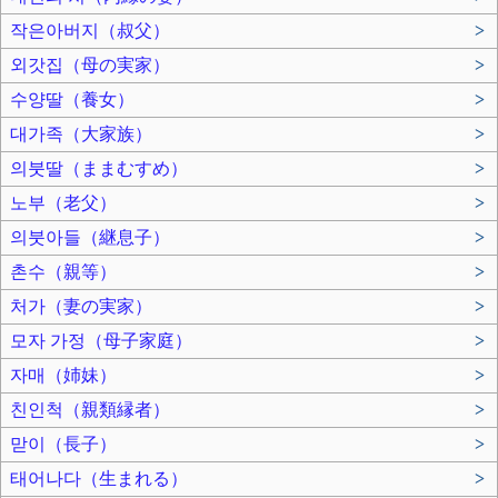
작은아버지（叔父）
>
외갓집（母の実家）
>
수양딸（養女）
>
대가족（大家族）
>
의붓딸（ままむすめ）
>
노부（老父）
>
의붓아들（継息子）
>
촌수（親等）
>
처가（妻の実家）
>
모자 가정（母子家庭）
>
자매（姉妹）
>
친인척（親類縁者）
>
맏이（長子）
>
태어나다（生まれる）
>