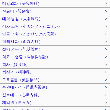
미용외과（美容外科）
>
진료비（診療費）
>
대학 병원（大学病院）
>
이차 소견（セカンドオピニオン）
>
단골 의원（かかりつけの病院）
>
혈액 내과（血液内科）
>
설명 의무（説明義務）
>
의료 보험증（医療保険証）
>
침사（はり師）
>
정신과（精神科）
>
구호물품（救援物品）
>
수면내시경（睡眠内視鏡）
>
심료내과（心療内科）
>
재입원（再入院）
>