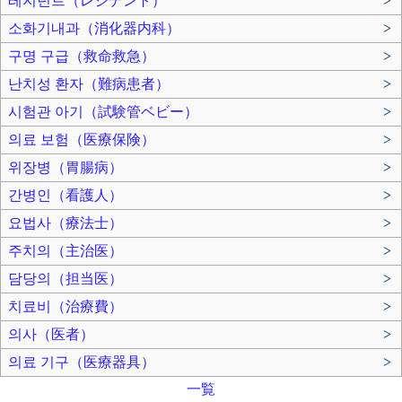
레지던트（レジデント）
>
소화기내과（消化器内科）
>
구명 구급（救命救急）
>
난치성 환자（難病患者）
>
시험관 아기（試験管ベビー）
>
의료 보험（医療保険）
>
위장병（胃腸病）
>
간병인（看護人）
>
요법사（療法士）
>
주치의（主治医）
>
담당의（担当医）
>
치료비（治療費）
>
의사（医者）
>
의료 기구（医療器具）
>
一覧