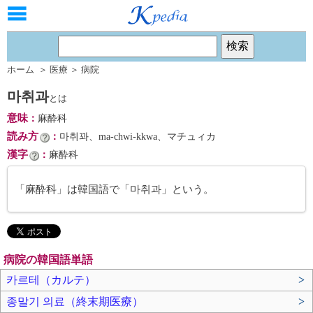
ホーム
＞
医療
＞
病院
마취과
とは
意味
：
麻酔科
読み方
：
마취꽈、ma-chwi-kkwa、マチュィカ
漢字
：
麻酔科
「麻酔科」は韓国語で「마취과」という。
病院の韓国語単語
카르테（カルテ）
>
종말기 의료（終末期医療）
>