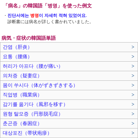
「病名」の韓国語「병명」を使った例文
・
진단서에는
병명
이 자세히 적혀 있었어요.
診断書には病名が詳しく書かれていました。
病気・症状の韓国語単語
간염（肝炎）
>
요통（腰痛）
>
허리가 아프다（腰が痛い）
>
의처증（疑妻症）
>
몸이 쑤시다（体がずきずきする）
>
직업병（職業病）
>
감기를 옮기다（風邪を移す）
>
원형 탈모증（円形脱毛症）
>
춘곤증（春困症）
>
대상포진（帯状疱疹）
>