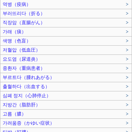
역병（疫病）
>
부러뜨리다（折る）
>
직장암（直腸がん）
>
가래（痰）
>
색맹（色盲）
>
저혈압（低血圧）
>
요도염（尿道炎）
>
중환자（重病患者）
>
부르트다（腫れあがる）
>
출혈하다（出血する）
>
심폐 정지（心肺停止）
>
지방간（脂肪肝）
>
고름（膿）
>
가려움증（かゆい症状）
>