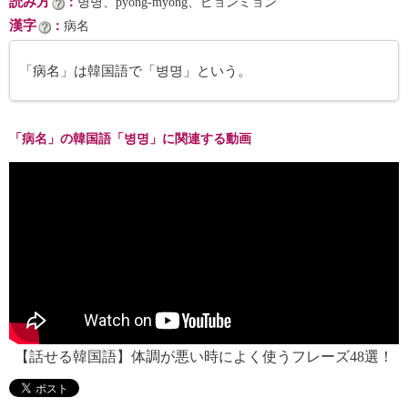
読み方
：
병명、pyŏng-myŏng、ピョンミョン
漢字
：
病名
「病名」は韓国語で「병명」という。
「病名」の韓国語「병명」に関連する動画
【話せる韓国語】体調が悪い時によく使うフレーズ48選！