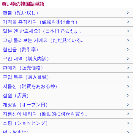
買い物の韓国語単語
환불（払い戻し）
>
가격을 흥정하다（値段を掛け合う）
>
일본 엔 받으세요?（日本円で払えま..
>
그냥 둘러보는 거예요（ただ見ている..
>
할인율（割引率）
>
구입 내역（購入内訳）
>
판매가（販売価格）
>
구입 목록（購入目録）
>
지름신（消費をあおる神）
>
점원（店員）
>
개장일（オープン日）
>
지름신이 내리다（衝動的に何かを買う..
>
쇼핑（ショッピング）
>
덤（おまけ）
>