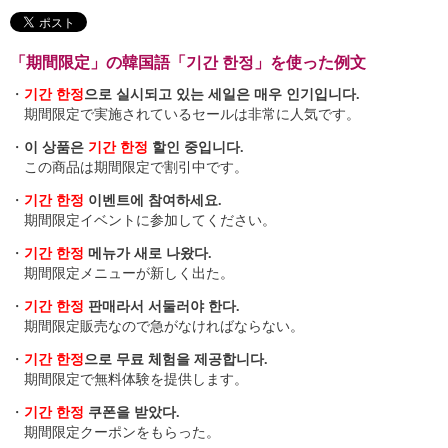
「期間限定」の韓国語「기간 한정」を使った例文
・
기간 한정
으로 실시되고 있는 세일은 매우 인기입니다.
期間限定で実施されているセールは非常に人気です。
・
이 상품은
기간 한정
할인 중입니다.
この商品は期間限定で割引中です。
・
기간 한정
이벤트에 참여하세요.
期間限定イベントに参加してください。
・
기간 한정
메뉴가 새로 나왔다.
期間限定メニューが新しく出た。
・
기간 한정
판매라서 서둘러야 한다.
期間限定販売なので急がなければならない。
・
기간 한정
으로 무료 체험을 제공합니다.
期間限定で無料体験を提供します。
・
기간 한정
쿠폰을 받았다.
期間限定クーポンをもらった。