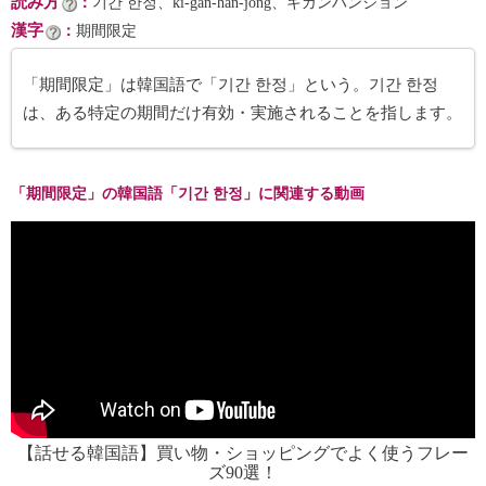
読み方
：
기간 한정、ki-gan-han-jŏng、キガンハンジョン
漢字
：
期間限定
「期間限定」は韓国語で「기간 한정」という。기간 한정
は、ある特定の期間だけ有効・実施されることを指します。
「期間限定」の韓国語「기간 한정」に関連する動画
【話せる韓国語】買い物・ショッピングでよく使うフレー
ズ90選！