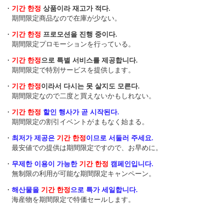
・
기간 한정
상품이라 재고가 적다.
期間限定商品なので在庫が少ない。
・
기간 한정
프로모션을 진행 중이다.
期間限定プロモーションを行っている。
・
기간 한정
으로 특별 서비스를 제공합니다.
期間限定で特別サービスを提供します。
・
기간 한정
이라서 다시는 못 살지도 모른다.
期間限定なので二度と買えないかもしれない。
・
기간 한정
할인 행사가 곧 시작된다.
期間限定の割引イベントがまもなく始まる。
・
최저가 제공은
기간 한정
이므로 서둘러 주세요.
最安値での提供は期間限定ですので、お早めに。
・
무제한 이용이 가능한
기간 한정
캠페인입니다.
無制限の利用が可能な期間限定キャンペーン。
・
해산물을
기간 한정
으로 특가 세일합니다.
海産物を期間限定で特価セールします。