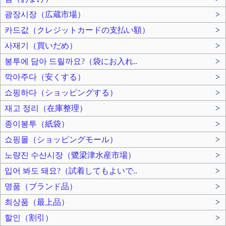
광장시장（広蔵市場）
>
카드값（クレジットカードの支払い額）
>
사재기（買いだめ）
>
봉투에 담아 드릴까요?（袋にお入れ..
>
깍아주다（安くする）
>
쇼핑하다（ショッピングする）
>
재고 정리（在庫整理）
>
종이봉투（紙袋）
>
쇼핑몰（ショッピングモール）
>
노량진 수산시장（鷺梁津水産市場）
>
입어 봐도 돼요?（試着してもよいで..
>
명품（ブランド品）
>
최상품（最上品）
>
할인（割引）
>