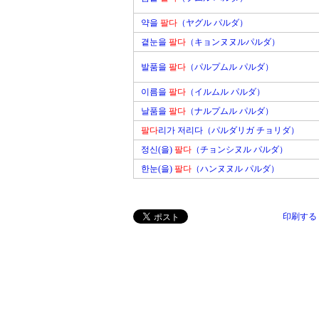
약을
팔다
（ヤグル パルダ）
곁눈을
팔다
（キョンヌヌルパルダ）
발품을
팔다
（パルプムル パルダ）
이름을
팔다
（イルムル パルダ）
날품을
팔다
（ナルプムル パルダ）
팔다
리가 저리다（パルダリガ チョリダ）
정신(을)
팔다
（チョンシヌル パルダ）
한눈(을)
팔다
（ハンヌヌル パルダ）
印刷する