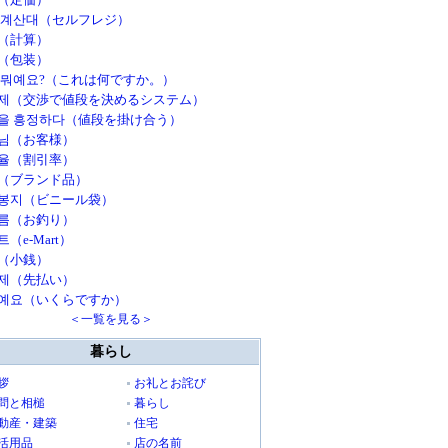
 계산대（セルフレジ）
（計算）
（包装）
 뭐예요?（これは何ですか。）
제（交渉で値段を決めるシステム）
을 흥정하다（値段を掛け合う）
님（お客様）
율（割引率）
（ブランド品）
봉지（ビニール袋）
름（お釣り）
（e-Mart）
（小銭）
제（先払い）
예요（いくらですか）
＜一覧を見る＞
暮らし
拶
お礼とお詫び
問と相槌
暮らし
動産・建築
住宅
活用品
店の名前