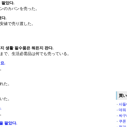
 팔았다.
ンのカバンを売った。
겼다.
安値で売り渡した。
지 생활 필수품은 뭐든지 판다.
まで、生活必需品は何でも売っている。
요.
。
れた。
買い
いた。
사들
.
데워
。
싸구
쿠폰
을 팔았다.
정가