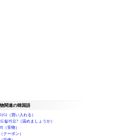
物関連の韓国語
이다（買い入れる）
 드릴까요?（温めましょうか）
려（安物）
（クーポン）
（定価）