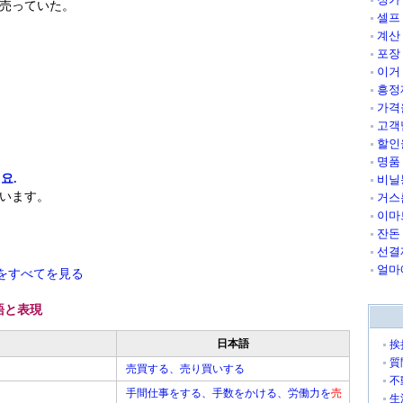
売っていた。
셀프
계산
포장
이거
흥정
가격
고객
할인
명품
요.
비닐
います。
거스
이마트
잔돈
선결
얼마
をすべてを見る
語と表現
日本語
挨
質
売買する、売り買いする
不
手間仕事をする、手数をかける、労働力を
売
生