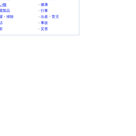
い物
健康
電製品
行事
濯・掃除
出産・育児
話
事故
安
災害