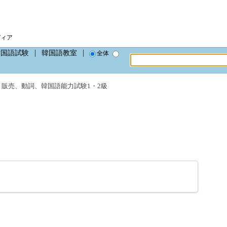
ディア
韓国語試験
韓国語教室
全体
、
販売
、
動詞
、
韓国語能力試験1・2級