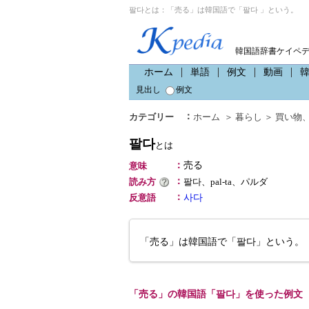
팔다とは：「売る」は韓国語で「팔다 」という。
韓国語辞書ケイペ
ホーム
単語
例文
動画
見出し
例文
：
カテゴリー
ホーム
＞
暮らし
＞
買い物
팔다
とは
：
売る
意味
：
読み方
팔다、pal-ta、パルダ
：
反意語
사다
「売る」は韓国語で「팔다」という。
「売る」の韓国語「팔다」を使った例文