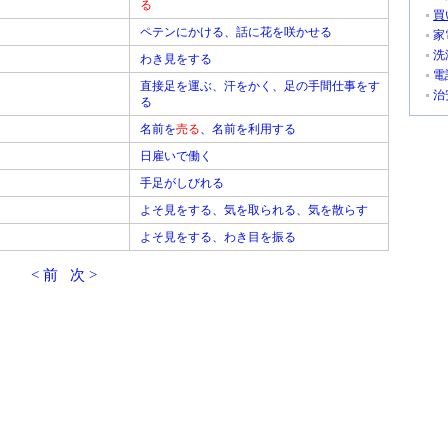
る
買
ペテンにかける、話に花を咲かせる
家
洗
わき見をする
電
直接足を運ぶ、汗をかく、足の手間仕事をす
治
る
名前を
売る
、名前を利用する
日雇いで働く
手足がしびれる
よそ見をする、気を取られる、気を散らす
よそ見をする、わき目を振る
< 前
次 >