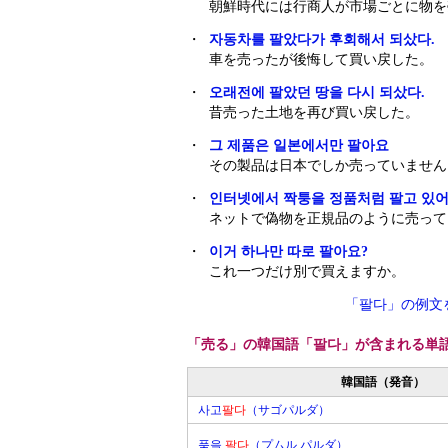
朝鮮時代には行商人が市場ごとに物を
・
자동차를 팔았다가 후회해서 되샀다.
車を売ったが後悔して買い戻した。
・
오래전에 팔았던 땅을 다시 되샀다.
昔売った土地を再び買い戻した。
・
그 제품은 일본에서만 팔아요
その製品は日本でしか売っていません
・
인터넷에서 짝퉁을 정품처럼 팔고 있어
ネットで偽物を正規品のように売って
・
이거 하나만 따로 팔아요?
これ一つだけ別で買えますか。
「팔다」の例文
「売る」の韓国語「팔다」が含まれる単
韓国語（発音）
사고
팔다
（サゴパルダ）
품을
팔다
（プムル パルダ）