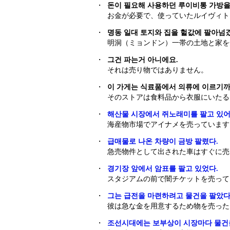
・
돈이 필요해 사용하던 루이비통 가방을
お金が必要で、使っていたルイヴィト
・
명동 일대 토지와 집을 헐값에 팔아넘
明洞（ミョンドン）一帯の土地と家を
・
그건 파는거 아니에요.
それは売り物ではありません。
・
이 가게는 식료품에서 의류에 이르기까
そのストアは食料品から衣服にいたる
・
해산물 시장에서 쥐노래미를 팔고 있어
海産物市場でアイナメを売っています
・
급매물로 나온 차량이 금방 팔렸다.
急売物件として出された車はすぐに売
・
경기장 앞에서 암표를 팔고 있었다.
スタジアムの前で闇チケットを売って
・
그는 급전을 마련하려고 물건을 팔았다
彼は急な金を用意するため物を売った
・
조선시대에는 보부상 이 시장마다 물건