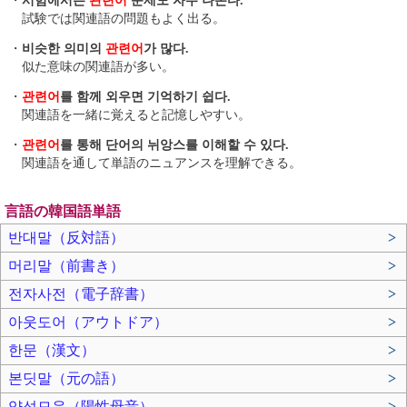
・
시험에서는
관련어
문제도 자주 나온다.
試験では関連語の問題もよく出る。
・
비슷한 의미의
관련어
가 많다.
似た意味の関連語が多い。
・
관련어
를 함께 외우면 기억하기 쉽다.
関連語を一緒に覚えると記憶しやすい。
・
관련어
를 통해 단어의 뉘앙스를 이해할 수 있다.
関連語を通して単語のニュアンスを理解できる。
言語の韓国語単語
반대말（反対語）
>
머리말（前書き）
>
전자사전（電子辞書）
>
아웃도어（アウトドア）
>
한문（漢文）
>
본딧말（元の語）
>
양성모음（陽性母音）
>