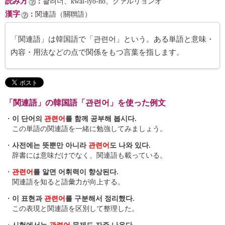
読み方
：
괄려너、kwal-lyŏ-nŏ、クァルリョンオ
漢字
：
関連語（關聨語）
「関連語」は韓国語で「관련어」という。ある単語と意味・
内容・用法などの点で関係をもつ言葉を指します。
「関連語」の韓国語「관련어」を使った例文
・
이 단어의
관련어
를 함께 공부해 봅시다.
この単語の関連語を一緒に勉強してみましょう。
・
사전에는 뜻뿐만 아니라
관련어
도 나와 있다.
辞書には意味だけでなく、関連語も載っている。
・
관련어
를 알면 어휘력이 향상된다.
関連語を知ると語彙力が向上する。
・
이 표현과
관련어
를 구분해서 정리했다.
この表現と関連語を区別して整理した。