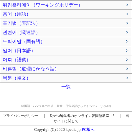
워킹홀리데이（ワーキングホリデー）
>
용어（用語）
>
표기법（表記法）
>
관련어（関連語）
>
토박이말（固有語）
>
일어（日本語）
>
어휘（語彙）
>
바른말（道理にかなう話）
>
복문（複文）
>
一覧
韓国語・ハングルの単語・発音・日常会話ならケイペディア(Kpedia)
プライバシーポリシー
｜
Kpedia編集者のオンライン韓国語教室！!
｜
当
サイトに関して
Copyright(C) 2026 kpedia.jp
PC版へ