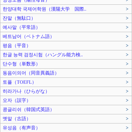
한양대학 국제어학원（漢陽大学 国際..
>
잔말（無駄口）
>
예사말（平常語）
>
베트남어（ベトナム語）
>
평음（平音）
>
한글 능력 검정시험（ハングル能力検..
>
단수형（単数形）
>
동음이의어（同音異義語）
>
토플（TOEFL）
>
히라가나（ひらがな）
>
오자（誤字）
>
콩글리쉬（韓国式英語）
>
옛말（古語）
>
유성음（有声音）
>