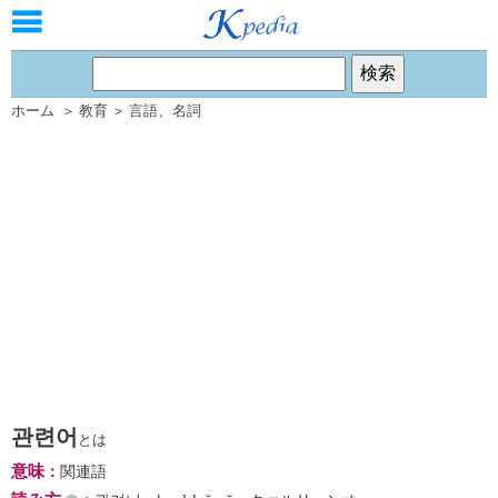
ホーム
＞
教育
＞
言語
、
名詞
관련어
とは
意味
：
関連語