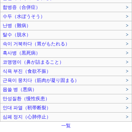
합병증（合併症）
>
수두（水ぼうそう）
>
난병（難病）
>
탈수（脱水）
>
속이 거북하다（胃がもたれる）
>
흑사병（黒死病）
>
코맹맹이（鼻が詰まること）
>
식욕 부진（食欲不振）
>
근육이 뭉치다（筋肉が凝り固まる）
>
몹쓸 병（悪病）
>
만성질환（慢性疾患）
>
인대 파열（靭帯断裂）
>
심폐 정지（心肺停止）
>
一覧