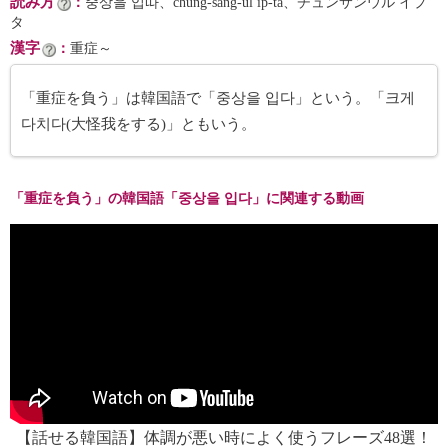
読み方
：
중상을 입따、chung-sang-ŭl ip-ta、チュンサンウル イプ
タ
漢字
：
重症～
「重症を負う」は韓国語で「중상을 입다」という。「크게
다치다(大怪我をする)」ともいう。
「重症を負う」の韓国語「중상을 입다」に関連する動画
【話せる韓国語】体調が悪い時によく使うフレーズ48選！