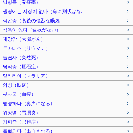
발병률（発症率）
>
생명에는 지장이 없다（命に別状はな..
>
식곤증（食後の強烈な眠気）
>
식욕이 없다（食欲がない）
>
대장암（大腸がん）
>
류마티스（リウマチ）
>
돌연사（突然死）
>
담석증（胆石症）
>
말라리아（マラリア）
>
와병（臥病）
>
핏자국（血痕）
>
맹맹하다（鼻声になる）
>
위장염（胃腸炎）
>
기피증（忌避症）
>
출혈되다（出血される）
>