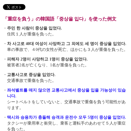
「重症を負う」の韓国語「중상을 입다」を使った例文
・
주민 한 사람이 중상을 입었다.
住民１人が重傷を負った。
・
차 사고로 40대 여성이 사망하고 그 외에도 세 명이 중상을 입었다.
車の事故で、４0代の女性が死亡、ほかにも３人が重傷を負った。
・
피해자 2명이 사망하고 1명이 중상을 입었다.
被害者2名が亡くなり、1名が重傷を負った。
・
교통사고로 중상을 입었다.
交通事故で重傷を負った。
・
좌석벨트를 매지 않으면 교통사고에서 중상을 입을 가능성이 있습
니다.
シートベルトをしていないと、交通事故で重傷を負う可能性があ
ります。
・
택시와 승용차가 충돌해 승객과 운전수 모두 5명이 중상을 입었다.
タクシーが乗用車と衝突し、乗客と運転手のあわせて５人が重症
を負った。