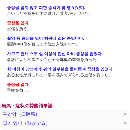
・
중상을 입지 않고 피한 승객이 몇 명 있었다.
たいした怪我をせずに逃げた乗客が少しいた。
・
중상을 입다
.
重傷を負う。
・
촬영 중 중상을 입어 병원에 입원 중입니다.
撮影中中傷を負って病院に入院中です。
・
사고로 인해 스무 살 여성이 전신 마비 중상을 입었다.
事故により20歳の女性が全身麻痺の重傷を負った。
・
한 여성이 남성에게 귀의 일부분을 물어뜯겨 중상을 입었다.
ある女性が男に耳の一部を噛みちぎられる重傷を負った。
・
중상을 입다
.
重症を負う。
病気・症状の韓国語単語
구강암（口腔癌）
>
열이 있다（熱がでる）
>