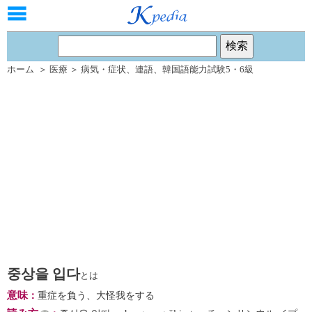
ホーム
＞
医療
＞
病気・症状
、
連語
、
韓国語能力試験5・6級
중상을 입다
とは
意味
：
重症を負う、大怪我をする