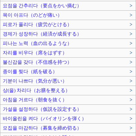
요점을 간추리다（要点をかい摘む）
>
목이 아프다（のどが痛い）
>
피로가 풀리다（疲労がとける）
>
경제가 성장하다（経済が成長する）
>
피나는 노력（血の出るような）
>
자리를 비우다（席をはずす）
>
불신감을 갖다（不信感を持つ）
>
종이를 찢다（紙を破る）
>
기분이 나쁘다（気分が悪い）
>
상(을) 차리다（お膳を整える）
>
아침을 거르다（朝食を抜く）
>
가설을 설정하다（仮説を設定する）
>
바이올린을 켜다（バイオリンを弾く）
>
모집을 마감하다（募集を締め切る）
>