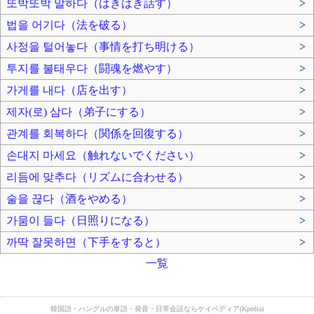
또박또박 말하다（はきはき話す）
>
법을 어기다（法を破る）
>
사정을 털어놓다（事情を打ち明ける）
>
투지를 불태우다（闘魂を燃やす）
>
가게를 내다（店を出す）
>
제자(로) 삼다（弟子にする）
>
관계를 회복하다（関係を回復する）
>
손대지 마세요（触れないでください）
>
리듬에 맞추다（リズムに合わせる）
>
술을 끊다（酒をやめる）
>
가뭄이 들다（日照りになる）
>
까딱 잘못하면（下手をすると）
>
一覧
韓国語・ハングルの単語・発音・日常会話ならケイペディア(Kpedia)