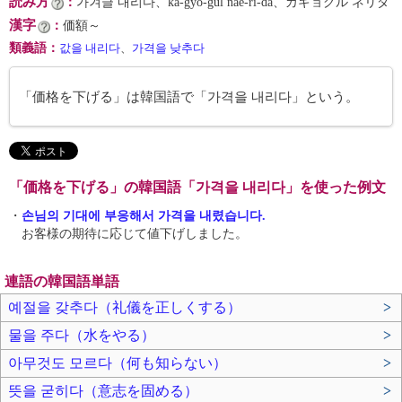
読み方
：
가겨글 내리다、ka-gyŏ-gŭl nae-ri-da、カギョグル ネリダ
漢字
：
価額～
類義語
：
값을 내리다
、
가격을 낮추다
「価格を下げる」は韓国語で「가격을 내리다」という。
「価格を下げる」の韓国語「가격을 내리다」を使った例文
・
손님의 기대에 부응해서 가격을 내렸습니다.
お客様の期待に応じて値下げしました。
連語の韓国語単語
예절을 갖추다（礼儀を正しくする）
>
물을 주다（水をやる）
>
아무것도 모르다（何も知らない）
>
뜻을 굳히다（意志を固める）
>