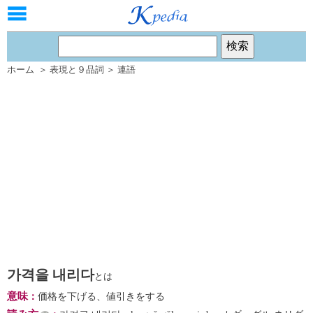
ホーム
＞
表現と９品詞
＞
連語
가격을 내리다
とは
意味
：
価格を下げる、値引きをする