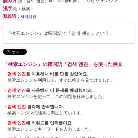
読み方
：
검새 겐진、kŏm-sae-gen-jin、コムセ ゲェンジン
漢字
：
検索～
類義語
：
서치엔진
「検索エンジン」は韓国語で「검색 엔진」という。
「検索エンジン」の韓国語「검색 엔진」を使った例文
・
검색 엔진
을 이용해서 바로 답을 찾았어요.
検索エンジンを利用して、すぐに答えを見つけました。
・
검색 엔진
을 사용해서 이 문제를 해결했어요.
検索エンジンを使って、この問題を解決しました。
・
검색 엔진
결과에 만족합니다.
検索エンジンの結果に満足しています。
・
검색 엔진
에 키워드를 입력했어요.
検索エンジンにキーワードを入力しました。