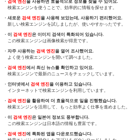
・
검색 엔진
을 사용하면 효율적으로 정보를 찾을 수 있어요.
検索エンジンを使うことで、効率的に情報を探せます。
・
새로운
검색 엔진
을 사용해 보았는데, 사용하기 편리했어요.
新しい検索エンジンを試しましたが、使いやすかったです。
・
이
검색 엔진
은 이미지 검색이 특화되어 있습니다.
この検索エンジンは画像検索が得意です。
・
자주 사용하는
검색 엔진
을 열어 조사했어요.
よく使う検索エンジンを開いて調べました。
・
검색 엔진
에서 최신 뉴스를 확인하고 있어요.
検索エンジンで最新のニュースをチェックしています。
・
인터넷에서
검색 엔진
을 이용하고 있습니다.
インターネットで検索エンジンを利用しています。
・
검색 엔진
을 활용하여 더 효율적으로 일을 진행했습니다.
検索エンジンを活用して、もっと効率よく仕事を進めました。
・
이
검색 엔진
은 일본어 정보도 풍부합니다.
この検索エンジンは日本語の情報も豊富です。
・
검색 엔진
에 특화된 앱을 다운로드했습니다.