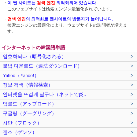
・
이 웹 사이트는
검색 엔진
최적화되어 있습니다.
このウェブサイトは検索エンジン最適化されています。
・
검색 엔진
의 최적화로 웹사이트의 방문자가 늘어납니다.
検索エンジンの最適化により、ウェブサイトの訪問者が増えま
す。
インターネットの韓国語単語
암호화되다（暗号化される）
>
불법 다운로드（違法ダウンロード）
>
Yahoo（Yahoo!）
>
정보 검색（情報検索）
>
인터넷을 뜨겁게 달구다（ネットで炎..
>
업로드（アップロード）
>
구글링（グーグリング）
>
차단（ブロック）
>
갠소（ゲンソ）
>