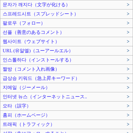
문자가 깨지다（文字が化ける）
>
스프레드시트（スプレッドシート）
>
팔로우（フォロー）
>
선플（善意のあるコメント）
>
웹사이트（ウェブサイト）
>
URL (유알엘)（ユーアールエル）
>
인스톨하다（インストールする）
>
짤방（コメント入れ画像）
>
급상승 키워드（急上昇キーワード）
>
지메일（ジーメール）
>
인터넷 뉴스（インターネットニュース..
>
오타（誤字）
>
홈피（ホームページ）
>
트래픽（トラフィック）
>