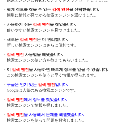
検索エンジンに特化したアプリをダウンロードしました。
・
쉽게 정보를 찾을 수 있는
검색 엔진
을 선택했습니다.
簡単に情報が見つかる検索エンジンを選びました。
・
사용하기 쉬운
검색 엔진
을 찾았습니다.
使いやすい検索エンジンを見つけました。
・
새로운
검색 엔진
은 더 편리합니다.
新しい検索エンジンはさらに便利です。
・
검색 엔진
사용법을 배웠습니다.
検索エンジンの使い方を教えてもらいました。
・
이
검색 엔진
을 사용하면 빠르게 정보를 얻을 수 있습니다.
この検索エンジンを使うと早く情報が得られます。
・
구글은 인기 있는
검색 엔진
입니다.
Googleは人気のある検索エンジンです。
・
검색 엔진
에서 정보를 찾았습니다.
検索エンジンで情報を探しました。
・
검색 엔진
을 사용해서 문제를 해결했습니다.
検索エンジンを使って問題を解決しました。