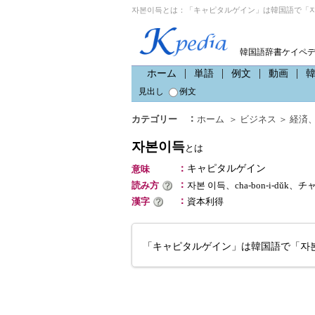
자본이득とは：「キャピタルゲイン」は韓国語で「자
韓国語辞書ケイペ
ホーム
単語
例文
動画
見出し
例文
：
カテゴリー
ホーム
＞
ビジネス
＞
経済
자본이득
とは
：
キャピタルゲイン
意味
：
読み方
자본 이득、cha-bon-i-dŭk
：
漢字
資本利得
「キャピタルゲイン」は韓国語で「자