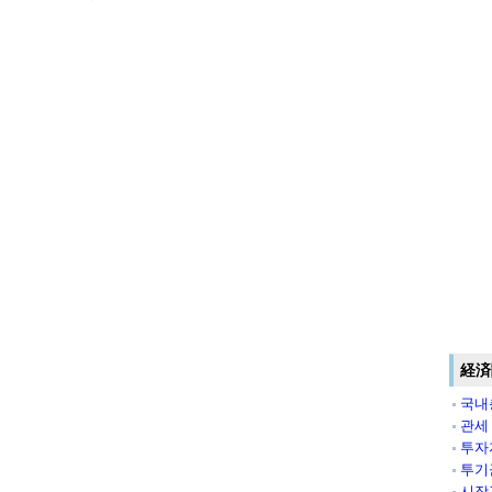
経済
국내
관세
투자
투기
시장