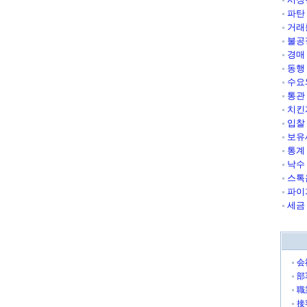
파탄
거래
불공
경매
동행
수요
통관
치킨
입찰
보유
통계
낙수
스톡
파이
세금
会
部
職
接