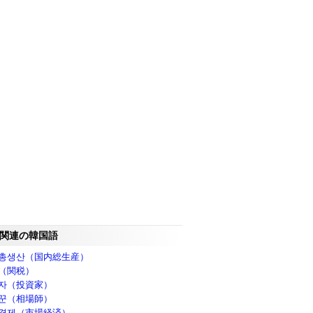
関連の韓国語
총생산（国内総生産）
（関税）
자（投資家）
꾼（相場師）
경제（市場経済）