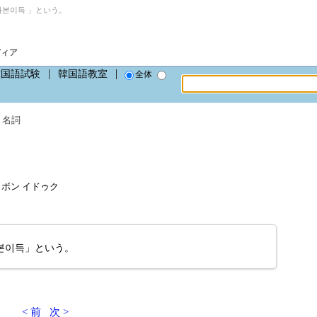
본이득 」という。
ディア
韓国語試験
韓国語教室
全体
、
名詞
、チャボン イドゥク
본이득」という。
< 前
次 >