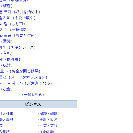
（破綻）
를 트다（取引を始める）
정거래（不公正取引）
 시장（競り市）
 지수（一致指数）
와 공급（需要と供給）
（通関）
게임（チキンレース）
（入札）
세（保有稅）
（統計）
 효과（お金が回る効果）
옵션（ストックオプション）
가 커지다（パイが大きくなる）
（税金）
＜一覧を見る＞
ビジネス
社と仕事
就職・転職
署と職務
会計・財務
業
産業・業種
客用語
金融用語