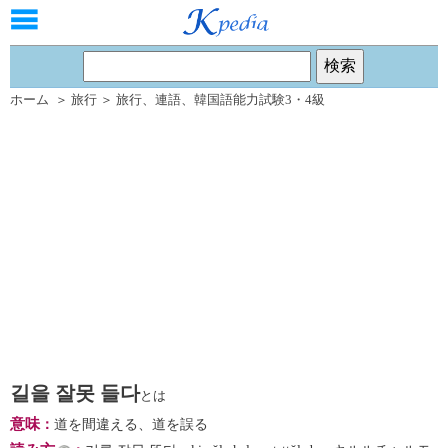
ホーム
＞
旅行
＞
旅行
、
連語
、
韓国語能力試験3・4級
길을 잘못 들다
とは
意味
：
道を間違える、道を誤る