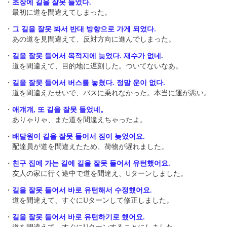
・
초장에 길을 잘못 들었다.
最初に道を間違えてしまった。
・
그 길을 잘못 봐서 반대 방향으로 가게 되었다.
あの道を見間違えて、反対方向に進んでしまった。
・
길을 잘못 들어서 목적지에 늦었다. 재수가 없네.
道を間違えて、目的地に遅刻した。ついてないなあ。
・
길을 잘못 들어서 버스를 놓쳤다. 정말 운이 없다.
道を間違えたせいで、バスに乗れなかった。本当に運が悪い。
・
애걔걔, 또 길을 잘못 들었네。
ありゃりゃ、また道を間違えちゃったよ。
・
배달원이 길을 잘못 들어서 짐이 늦었어요.
配達員が道を間違えたため、荷物が遅れました。
・
친구 집에 가는 길에 길을 잘못 들어서 유턴했어요.
友人の家に行く途中で道を間違え、Uターンしました。
・
길을 잘못 들어서 바로 유턴해서 수정했어요.
道を間違えて、すぐにUターンして修正しました。
・
길을 잘못 들어서 바로 유턴하기로 했어요.