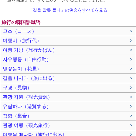
道を間違えて、すぐにUターンすることにしました。
「길을 잘못 들다」の例文をすべてを見る
旅行の韓国語単語
코스（コース）
>
여행비（旅行代）
>
여행 가방（旅行かばん）
>
자유행동（自由行動）
>
벚꽃놀이（花見）
>
길을 나서다（旅に出る）
>
구경（見物）
>
관광 자원（観光資源）
>
유람하다（遊覧する）
>
집합（集合）
>
관광 여행（観光旅行）
>
여행을 떠나다（旅行に出る）
>