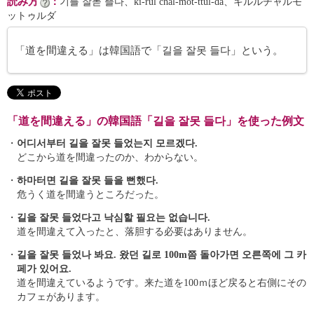
読み方
：
기를 잘몯 뜰다、ki-rŭl chal-mot-ttŭl-da、キルルチャルモ
ットゥルダ
「道を間違える」は韓国語で「길을 잘못 들다」という。
「道を間違える」の韓国語「길을 잘못 들다」を使った例文
・
어디서부터 길을 잘못 들었는지 모르겠다.
どこから道を間違ったのか、わからない。
・
하마터면 길을 잘못 들을 뻔했다.
危うく道を間違うところだった。
・
길을 잘못 들었다고 낙심할 필요는 없습니다.
道を間違えて入ったと、落胆する必要はありません。
・
길을 잘못 들었나 봐요. 왔던 길로 100m쯤 돌아가면 오른쪽에 그 카
페가 있어요.
道を間違えているようです。来た道を100ｍほど戻ると右側にその
カフェがあります。