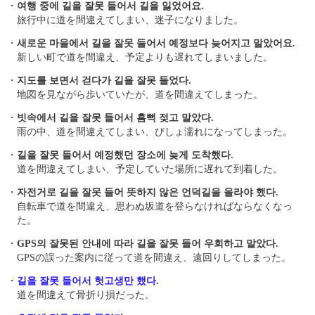
・
여행 중에 길을 잘못 들어서 길을 잃었어요.
旅行中に道を間違えてしまい、迷子になりました。
・
새로운 마을에서 길을 잘못 들어서 예정보다 늦어지고 말았어요.
新しい町で道を間違え、予定よりも遅れてしまいました。
・
지도를 보면서 걷다가 길을 잘못 들었다.
地図を見ながら歩いていたが、道を間違えてしまった。
・
빗속에서 길을 잘못 들어서 흠뻑 젖고 말았다.
雨の中、道を間違えてしまい、びしょ濡れになってしまった。
・
길을 잘못 들어서 예정했던 장소에 늦게 도착했다.
道を間違えてしまい、予定していた場所に遅れて到着した。
・
자전거로 길을 잘못 들어 뜻하지 않은 언덕길을 올라야 했다.
自転車で道を間違え、思わぬ坂道を登らなければならなくなっ
た。
・
GPS의 잘못된 안내에 따라 길을 잘못 들어 우회하고 말았다.
GPSの誤った案内に従って道を間違え、遠回りしてしまった。
・
길을 잘못 들어서 헛고생만 했다.
道を間違えて骨折り損だった。