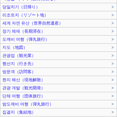
당일치기（日帰り）
>
리조트지（リゾート地）
>
세계 자연 유산（世界自然遺産）
>
장기 체재（長期滞在）
>
도깨비 여행（弾丸旅行）
>
지도（地図）
>
관광업（観光業）
>
행선지（行き先）
>
방문객（訪問客）
>
현지 해산（現地解散）
>
관광 개발（観光開発）
>
단체 여행（団体旅行）
>
밤도깨비 여행（弾丸旅行）
>
집결지（集結地）
>