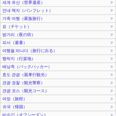
세계 유산（世界遺産）
>
안내 책자（パンフレット）
>
가족 여행（家族旅行）
>
표（チケット）
>
밤거리（夜の街）
>
피서（避暑）
>
여행을 떠나다（旅行に出る）
>
행락지（行楽地）
>
배낭족（バックパッカー）
>
효도 관광（親孝行観光）
>
관광 경찰（観光警察）
>
관광 코스（観光コース）
>
여정（旅程）
>
귀국（帰国）
>
비수기（オフシーズン）
>