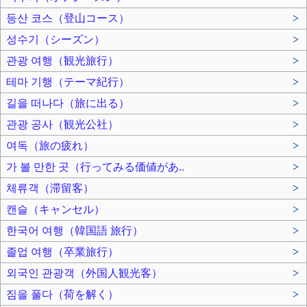
등산 코스（登山コース）
>
성수기（シーズン）
>
관광 여행（観光旅行）
>
테마 기행（テーマ紀行）
>
길을 떠나다（旅に出る）
>
관광 공사（観光公社）
>
여독（旅の疲れ）
>
가 볼 만한 곳（行ってみる価値があ..
>
체류객（滞留客）
>
캔슬（キャンセル）
>
한국어 여행（韓国語 旅行）
>
졸업 여행（卒業旅行）
>
외국인 관광객（外国人観光客）
>
짐을 풀다（荷を解く）
>