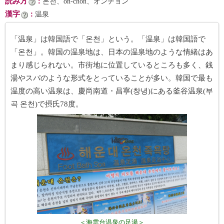
読み方
：
온천、on-chŏn、オンチョン
漢字
：
温泉
「温泉」は韓国語で「온천」という。「温泉」は韓国語で
「온천」。韓国の温泉地は、日本の温泉地のような情緒はあ
まり感じられない。市街地に位置しているところも多く、銭
湯やスパのような形式をとっていることが多い。韓国で最も
温度の高い温泉は、慶尚南道・昌寧(창녕)にある釜谷温泉(부
곡 온천)で摂氏78度。
＜海雲台温泉の足湯＞