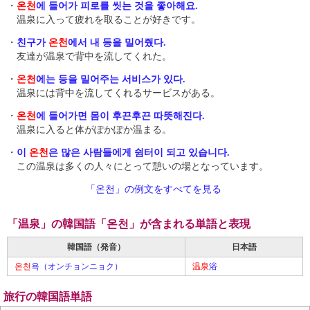
・
온천
에 들어가 피로를 씻는 것을 좋아해요.
温泉に入って疲れを取ることが好きです。
・
친구가
온천
에서 내 등을 밀어줬다.
友達が温泉で背中を流してくれた。
・
온천
에는 등을 밀어주는 서비스가 있다.
温泉には背中を流してくれるサービスがある。
・
온천
에 들어가면 몸이 후끈후끈 따뜻해진다.
温泉に入ると体がぽかぽか温まる。
・
이
온천
은 많은 사람들에게 쉼터이 되고 있습니다.
この温泉は多くの人々にとって憩いの場となっています。
「온천」の例文をすべてを見る
「温泉」の韓国語「온천」が含まれる単語と表現
韓国語（発音）
日本語
온천
욕（オンチョンニョク）
温泉
浴
旅行の韓国語単語