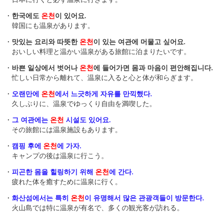
・
한국에도
온천
이 있어요.
韓国にも温泉があります。
・
맛있는 요리와 따뜻한
온천
이 있는 여관에 머물고 싶어요.
おいしい料理と温かい温泉がある旅館に泊まりたいです。
・
바쁜 일상에서 벗어나
온천
에 들어가면 몸과 마음이 편안해집니다.
忙しい日常から離れて、温泉に入ると心と体が和らぎます。
・
오랜만에
온천
에서 느긋하게 자유를 만끽했다.
久しぶりに、温泉でゆっくり自由を満喫した。
・
그 여관에는
온천
시설도 있어요.
その旅館には温泉施設もあります。
・
캠핑 후에
온천
에 가자.
キャンプの後は温泉に行こう。
・
피곤한 몸을 힐링하기 위해
온천
에 간다.
疲れた体を癒すために温泉に行く。
・
화산섬에서는 특히
온천
이 유명해서 많은 관광객들이 방문한다.
火山島では特に温泉が有名で、多くの観光客が訪れる。