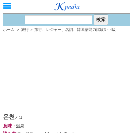
ホーム
＞
旅行
＞
旅行
、
レジャー
、
名詞
、
韓国語能力試験3・4級
온천
とは
意味
：
温泉