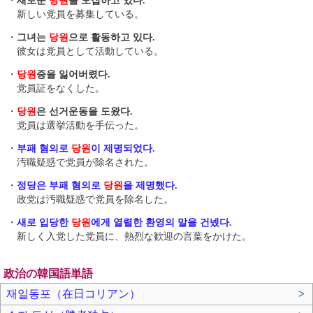
・
새로운
당원
을 모집하고 있다.
新しい党員を募集している。
・
그녀는
당원
으로 활동하고 있다.
彼女は党員として活動している。
・
당원
증을 잃어버렸다.
党員証をなくした。
・
당원
은 선거운동을 도왔다.
党員は選挙活動を手伝った。
・
부패 혐의로
당원
이 제명되었다.
汚職疑惑で党員が除名された。
・
정당은 부패 혐의로
당원
을 제명했다.
政党は汚職疑惑で党員を除名した。
・
새로 입당한
당원
에게 열렬한 환영의 말을 건넸다.
新しく入党した党員に、熱烈な歓迎の言葉をかけた。
政治の韓国語単語
재일동포（在日コリアン）
>