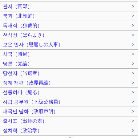
관저（官邸）
>
북괴（北朝鮮）
>
독재적（独裁的）
>
선심성（ばらまき）
>
보은 인사（恩返しの人事）
>
시국（時局）
>
당론（党論）
>
당선자（当選者）
>
정계 개편（政界再編）
>
선동하다（煽る）
>
하급 공무원（下級公務員）
>
대국민 담화（政府声明）
>
출사표（出師の表）
>
정치학（政治学）
>