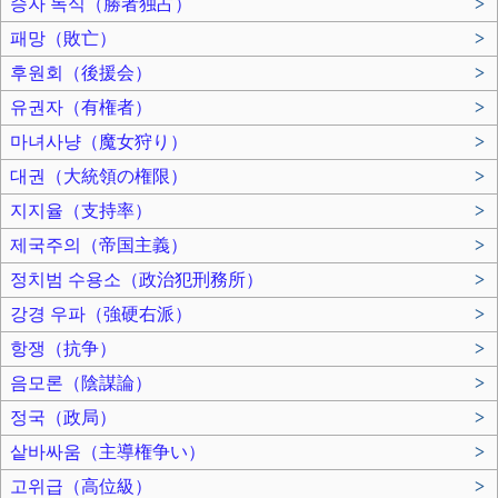
승자 독식（勝者独占）
>
패망（敗亡）
>
후원회（後援会）
>
유권자（有権者）
>
마녀사냥（魔女狩り）
>
대권（大統領の権限）
>
지지율（支持率）
>
제국주의（帝国主義）
>
정치범 수용소（政治犯刑務所）
>
강경 우파（強硬右派）
>
항쟁（抗争）
>
음모론（陰謀論）
>
정국（政局）
>
샅바싸움（主導権争い）
>
고위급（高位級）
>