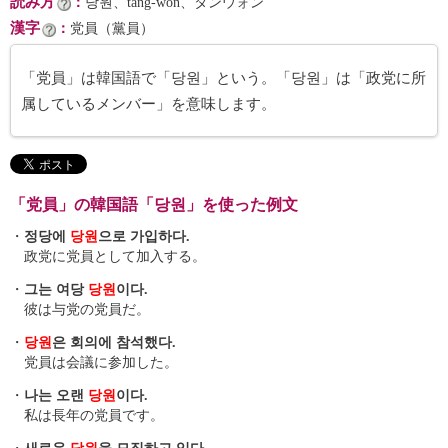
読み方
：
당원、tang-wŏn、タンウォン
漢字
：
党員（黨員）
「党員」は韓国語で「당원」という。「당원」は「政党に所
属しているメンバー」を意味します。
「党員」の韓国語「당원」を使った例文
・
정당에
당원
으로 가입하다.
政党に党員として加入する。
・
그는 여당
당원
이다.
彼は与党の党員だ。
・
당원
은 회의에 참석했다.
党員は会議に参加した。
・
나는 오랜
당원
이다.
私は長年の党員です。