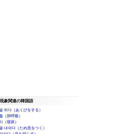
現象関連の韓国語
을 하다（あくびをする）
흡（肺呼吸）
리（寝床）
을 내쉬다（ため息をつく）
거리다（息を切らす）