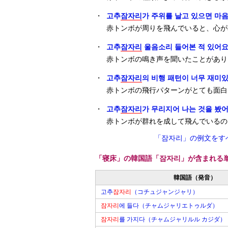
・
고추
잠자리
가 주위를 날고 있으면 마
赤トンボが周りを飛んでいると、心が
・
고추
잠자리
울음소리 들어본 적 있어요
赤トンボの鳴き声を聞いたことがあり
・
고추
잠자리
의 비행 패턴이 너무 재미있
赤トンボの飛行パターンがとても面白
・
고추
잠자리
가 무리지어 나는 것을 봤어
赤トンボが群れを成して飛んでいるの
「잠자리」の例文をす
「寝床」の韓国語「잠자리」が含まれる
韓国語（発音）
고추
잠자리
（コチュジャンジャリ）
잠자리
에 들다（チャムジャリエトゥルダ）
잠자리
를 가지다（チャムジャリルル カジダ）