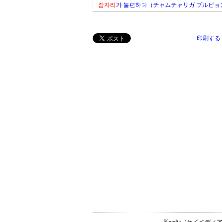
잠자리
가 불편하다（チャムチャリガ プルピョ
印刷する