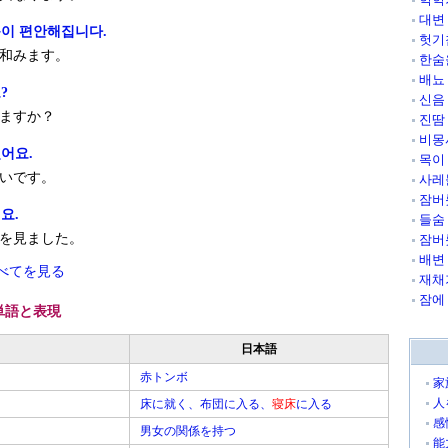
대변
음이 편안해집니다.
헛기
和みます。
한숨
배뇨
?
신음
ますか？
진땀
비몽
어요.
목이
いです。
사레
잠버
요.
들숨
を見ました。
잠버
배변
べてを見る
재채
잠에
単語と表現
日本語
赤トンボ
家
人
床に就く、布団に入る、
寝床
に入る
感
男女の関係を持つ
能