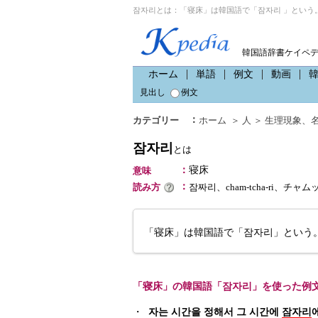
잠자리とは：「寝床」は韓国語で「잠자리 」という
韓国語辞書ケイペ
ホーム
単語
例文
動画
見出し
例文
：
カテゴリー
ホーム
＞
人
＞
生理現象
、
잠자리
とは
：
寝床
意味
：
読み方
잠짜리、cham-tcha-ri、チャ
「寝床」は韓国語で「잠자리」という
「寝床」の韓国語「잠자리」を使った例
・
자는 시간을 정해서 그 시간에
잠자리