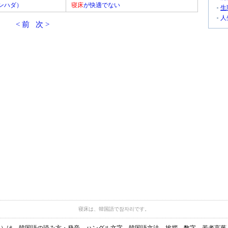
ンハダ）
寝床
が快適でない
生
人
< 前
次 >
寝床は、韓国語で잠자리です。