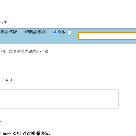
。
ディア
韓国語試験
韓国語教室
全体
名詞
、
韓国語能力試験3・4級
ムッチャリ
。
文
에 드는 것이 건강에 좋아요.