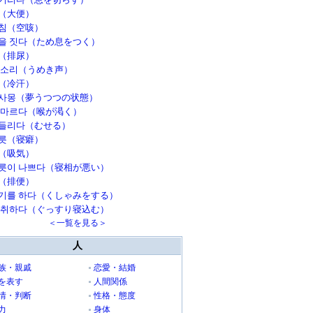
（大便）
침（空咳）
을 짓다（ため息をつく）
（排尿）
 소리（うめき声）
（冷汗）
사몽（夢うつつの状態）
 마르다（喉が渇く）
들리다（むせる）
릇（寝癖）
（吸気）
릇이 나쁘다（寝相が悪い）
（排便）
기를 하다（くしゃみをする）
 취하다（ぐっすり寝込む）
＜一覧を見る＞
人
族・親戚
恋愛・結婚
を表す
人間関係
情・判断
性格・態度
力
身体