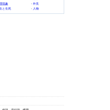
理現象
外見
生と生死
人物