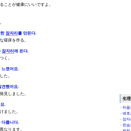
ることが健康にいいですよ。
。
안한
잠자리
를 만든다.
な寝床を作る。
야
잠자리
에 든다.
つく。
 느꼈어요.
した。
발견했어요.
発見しました。
生理
요.
하품
けました。
폐호
잠자
 다릅니다.
한숨
異なります。
헉헉