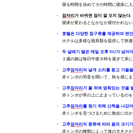
寝る時間を決めてその時間に寝床に入
・
잠자리
가 바뀌면 잠이 잘 오지 않는다.
寝床が変わるとなかなか寝付かれない
・
호텔은 다양한 침구류를 제공하여 편
ホテルは多様な寝具類を提供して快適
・
두 살배기 딸은 매일 오후 9시가 넘어
２歳の娘は毎日午後９時を過ぎて床に
・
고추
잠자리
의 날개 소리를 듣고 가을을
赤トンボの羽音を聞いて、秋を感じま
・
고추
잠자리
가 풀 위에 멈춰있는 것을 
赤トンボが草の上に止まっているのを
・
고추
잠자리
를 찾기 위해 산책을 나갔어
赤トンボを見つけるために散歩に出か
・
고추
잠자리
의 종류에 따라 몸의 크기가
赤トンボの種類によって体の大きさが