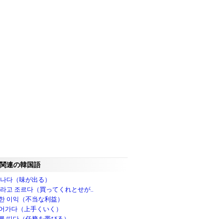
関連の韓国語
 나다（味が出る）
달라고 조르다（買ってくれとせが..
한 이익（不当な利益）
어가다（上手くいく）
를 띠다（任務を帯びる）