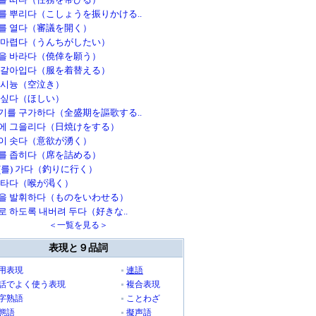
를 뿌리다（こしょうを振りかける..
를 열다（審議を開く）
 마렵다（うんちがしたい）
을 바라다（僥倖を願う）
 갈아입다（服を着替える）
 시늉（空泣き）
 싶다（ほしい）
기를 구가하다（全盛期を謳歌する..
에 그을리다（日焼けをする）
이 솟다（意欲が湧く）
를 좁히다（席を詰める）
(를) 가다（釣りに行く）
 타다（喉が渇く）
을 발휘하다（ものをいわせる）
로 하도록 내버려 두다（好きな..
＜一覧を見る＞
表現と９品詞
用表現
連語
話でよく使う表現
複合表現
字熟語
ことわざ
態語
擬声語