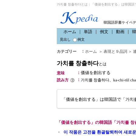
가치를 창출하다とは：「価値を創出する」は韓国語で
韓国語辞書ケイペ
ホーム
単語
例文
動画
見出し
例文
：
カテゴリー
ホーム
＞
表現と９品詞
＞
가치를 창출하다
とは
：
価値を創出する
意味
：
読み方
가치를 창출하다、ka-chi-rŭl c
「価値を創出する」は韓国語で「가치
「価値を創出する」の韓国語「가치를 창
・
이 작품은 고전을 환골탈퇴하여 새로운