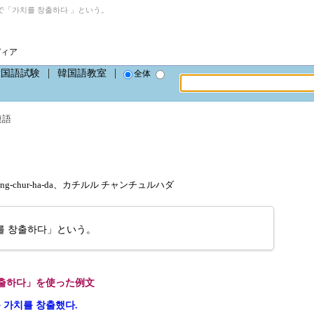
「가치를 창출하다 」という。
ディア
韓国語試験
韓国語教室
全体
連語
hang-chur-ha-da、カチルル チャンチュルハダ
를 창출하다」という。
출하다」を使った例文
 가치를 창출했다.