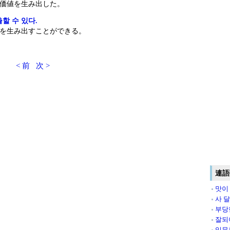
価値を生み出した。
할 수 있다.
を生み出すことができる。
< 前
次 >
連語
맛이
사 
부당
잘되
임무