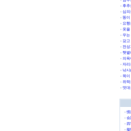
후추
심의
똥이
요행
옷을
우는
갖고
전성
햇볕
의욕
자리
낚시
목이
위력
멋대
慣
会
四
擬