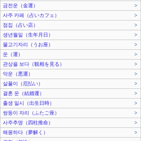
금전운（金運）
>
사주 카페（占いカフェ）
>
점집（占い店）
>
생년월일（生年月日）
>
물고기자리（うお座）
>
운（運）
>
관상을 보다（観相を見る）
>
악운（悪運）
>
살풀이（厄払い）
>
결혼 운（結婚運）
>
출생 일시（出生日時）
>
쌍둥이 자리（ふたご座）
>
사주추명（四柱推命）
>
해몽하다（夢解く）
>