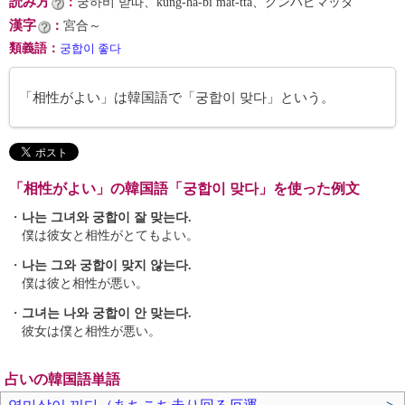
読み方
：
궁하비 맏따、kung-ha-bi mat-tta、クンハビマッタ
漢字
：
宮合～
類義語
：
궁합이 좋다
「相性がよい」は韓国語で「궁합이 맞다」という。
「相性がよい」の韓国語「궁합이 맞다」を使った例文
・
나는 그녀와 궁합이 잘 맞는다.
僕は彼女と相性がとてもよい。
・
나는 그와 궁합이 맞지 않는다.
僕は彼と相性が悪い。
・
그녀는 나와 궁합이 안 맞는다.
彼女は僕と相性が悪い。
占いの韓国語単語