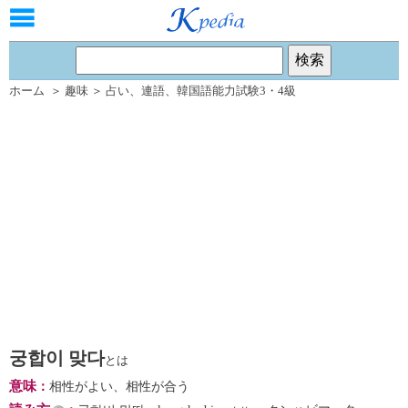
ホーム
＞
趣味
＞
占い
、
連語
、
韓国語能力試験3・4級
궁합이 맞다
とは
意味
：
相性がよい、相性が合う