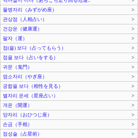
역마살이 끼다（あちこち走り回る厄運..
>
물병자리（みずがめ座）
>
관상점（人相占い）
>
건강운（健康運）
>
팔자（運）
>
점(을) 보다（占ってもらう）
>
점을 보다（占いをする）
>
귀문（鬼門）
>
염소자리（やぎ座）
>
궁합을 보다（相性を見る）
>
별자리 운세（星座占い）
>
개운（開運）
>
양자리（おひつじ座）
>
손금（手相）
>
점성술（占星術）
>