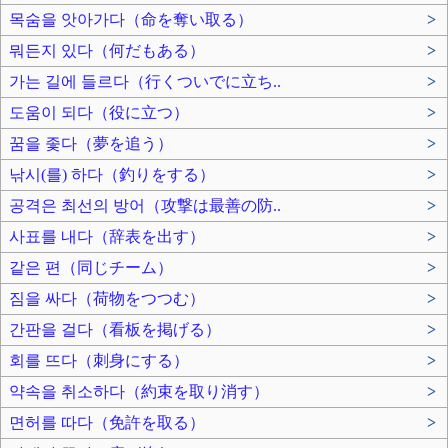
목숨을 앗아가다（命を奪い取る）
>
뭐든지 있다（何だもある）
>
가는 길에 들르다（行くついでに立ち..
>
도움이 되다（役に立つ）
>
꿈을 좇다（夢を追う）
>
낚시(를) 하다（釣りをする）
>
공격은 최선의 방어（攻撃は最善の防..
>
사표를 내다（辞表を出す）
>
같은 편（同じチーム）
>
짐을 싸다（荷物をつつむ）
>
간판을 걸다（看板を掲げる）
>
회를 뜨다（刺身にする）
>
약속을 취소하다（約束を取り消す）
>
면허를 따다（免許を取る）
>