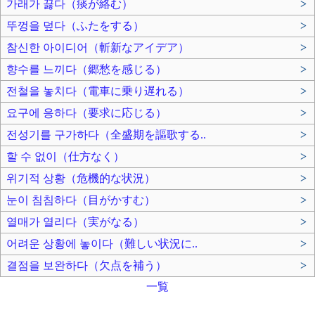
가래가 끓다（痰が絡む）
>
뚜껑을 덮다（ふたをする）
>
참신한 아이디어（斬新なアイデア）
>
향수를 느끼다（郷愁を感じる）
>
전철을 놓치다（電車に乗り遅れる）
>
요구에 응하다（要求に応じる）
>
전성기를 구가하다（全盛期を謳歌する..
>
할 수 없이（仕方なく）
>
위기적 상황（危機的な状況）
>
눈이 침침하다（目がかすむ）
>
열매가 열리다（実がなる）
>
어려운 상황에 놓이다（難しい状況に..
>
결점을 보완하다（欠点を補う）
>
一覧