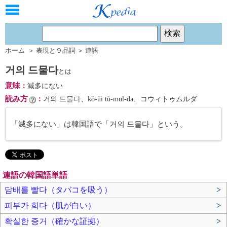
ホーム
＞
表現と９品詞
＞
連語
거의 드물다
とは
意味
：
滅多にない
読み方
：
거의 드물다、kŏ-ŭi tŭ-mul-da、コウィトゥムルダ
「滅多にない」は韓国語で「거의 드물다」という。
連語の韓国語単語
담배를 빨다（タバコを吸う）
>
피부가 희다（肌が白い）
>
확실한 증거（確かな証拠）
>