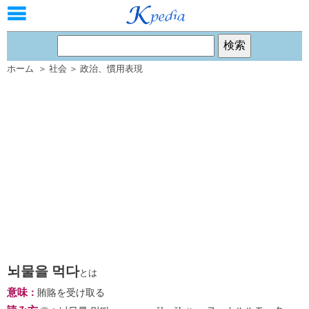
ホーム
＞
社会
＞
政治
、
慣用表現
뇌물을 먹다
とは
意味
：
賄賂を受け取る