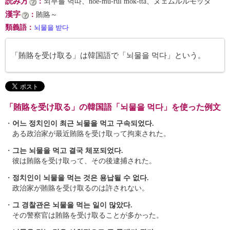
読み方
：
뇌무를 먹따、noe-mu-rŭl mŏk-tta、ヌェムルルモッタ
漢字
：
賄賂～
類義語
：
뇌물을 받다
「賄賂を受け取る」は韓国語で「뇌물을 먹다」という。
「賄賂を受け取る」の韓国語「뇌물을 먹다」を使った例文
・
어느 정치인이 최근 뇌물을 먹고 구속되었다.
ある政治家が最近賄賂を受け取って拘束された。
・
그는 뇌물을 먹고 결국 체포되었다.
彼は賄賂を受け取って、その後逮捕された。
・
정치인이 뇌물을 먹는 것은 용납될 수 없다.
政治家が賄賂を受け取るのは許されない。
・
그 경찰관은 뇌물을 먹는 일이 많았다.
その警察官は賄賂を受け取ることが多かった。