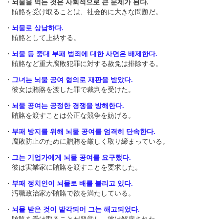
・
뇌물을 먹는 것은 사회적으로 큰 문제가 된다.
賄賂を受け取ることは、社会的に大きな問題だ。
・
뇌물로 상납하다.
賄賂として上納する。
・
뇌물 등 중대 부패 범죄에 대한 사면은 배제한다.
賄賂など重大腐敗犯罪に対する赦免は排除する。
・
그녀는 뇌물 공여 혐의로 재판을 받았다.
彼女は賄賂を渡した罪で裁判を受けた。
・
뇌물 공여는 공정한 경쟁을 방해한다.
賄賂を渡すことは公正な競争を妨げる。
・
부패 방지를 위해 뇌물 공여를 엄격히 단속한다.
腐敗防止のために贈賄を厳しく取り締まっている。
・
그는 기업가에게 뇌물 공여를 요구했다.
彼は実業家に賄賂を渡すことを要求した。
・
부패 정치인이 뇌물로 배를 불리고 있다.
汚職政治家が賄賂で欲を満たしている。
・
뇌물 받은 것이 발각되어 그는 해고되었다.