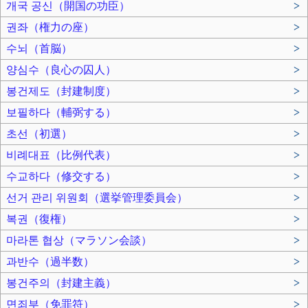
개국 공신（開国の功臣）
>
권좌（権力の座）
>
수뇌（首脳）
>
양심수（良心の囚人）
>
봉건제도（封建制度）
>
보필하다（輔弼する）
>
초선（初選）
>
비례대표（比例代表）
>
수교하다（修交する）
>
선거 관리 위원회（選挙管理委員会）
>
복권（復権）
>
마라톤 협상（マラソン会談）
>
과반수（過半数）
>
봉건주의（封建主義）
>
면죄부（免罪符）
>