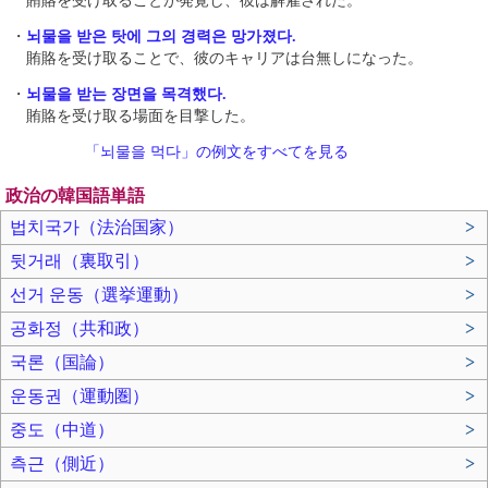
賄賂を受け取ることが発覚し、彼は解雇された。
・
뇌물을 받은 탓에 그의 경력은 망가졌다.
賄賂を受け取ることで、彼のキャリアは台無しになった。
・
뇌물을 받는 장면을 목격했다.
賄賂を受け取る場面を目撃した。
「뇌물을 먹다」の例文をすべてを見る
政治の韓国語単語
법치국가（法治国家）
>
뒷거래（裏取引）
>
선거 운동（選挙運動）
>
공화정（共和政）
>
국론（国論）
>
운동권（運動圏）
>
중도（中道）
>
측근（側近）
>