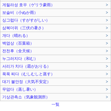
게릴라성 호우（ゲリラ豪雨）
>
보슬비（小ぬか雨）
>
싱그럽다（すがすがしい）
>
삼복더위（三伏の暑さ）
>
개다（晴れる）
>
백엽상（百葉箱）
>
전천후（全天候）
>
누그러지다（和む）
>
서리가 치다（霜がおりる）
>
푹푹 찌다（むしむしと蒸す）
>
대기 불안정（大気不安定）
>
무덥다（蒸し暑い）
>
기상관측소（気象観測所）
>
一覧