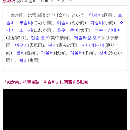
読み方
：
이슬비、i-sŭl-bi、イスルビ
「ぬか雨」は韓国語で「이슬비」という。
안개비
(霧雨)、
보
슬비
・
부슬비
(こぬか雨)、
이슬비
(ぬか雨)、
가랑비
(小雨)、
소
낙비
・
소나기
(にわか雨)、
호우
・
큰비
(大雨)、
억수
・
장대비
(土砂降り)、
집중 호우
(集中豪雨)、
게릴라성 호우
ゲリラ豪
雨、
여우비
(天気雨)、
단비
(恵みの雨)、
지나가는 비
(通り
雨)、
봄비
(春雨)、
가을비
(秋雨)、
겨울비
(冬雨)、
찬비
(冷たい
雨）、
밤비
(夜雨)
「ぬか雨」の韓国語「이슬비」に関連する動画