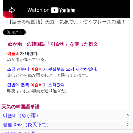
【話せる韓国語】天気・気象でよく使うフレーズ71選！
「ぬか雨」の韓国語「이슬비」を使った例文
・
이슬비
가 내린다.
ぬか雨が降っている。
・
조금 전부터
이슬비
가 부실부실 오기 시작하였다.
先ほどからぬか雨がしとしと降っています。
・
간밤에 문득
이슬비
가 스쳐갔다.
昨夜ふいに小糠雨が通り過ぎた。
天気の韓国語単語
이슬비（ぬか雨）
>
땡볕 아래（炎天下で）
>