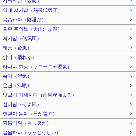
하늬바람（西風）
>
열대 저기압（熱帯低気圧）
>
음습하다（陰湿だ）
>
호우 주의보（大雨注意報）
>
저기압（低気圧）
>
태풍（台風）
>
맑다（晴れる）
>
라니냐 현상（ラニーニャ現象）
>
습기（湿気）
>
온난（温暖）
>
빗발이 거세지다（雨脚が強まる）
>
실바람（そよ風）
>
햇볕이 들다（日が差す）
>
찜통더위（蒸し暑さ）
>
음울하다（うっとうしい）
>