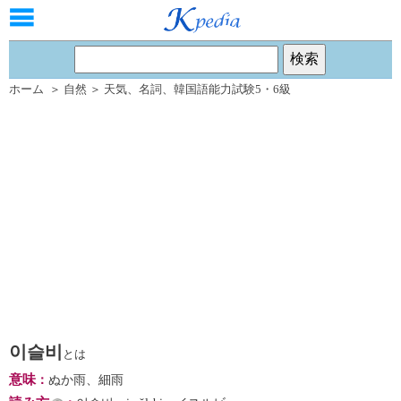
ホーム
＞
自然
＞
天気
、
名詞
、
韓国語能力試験5・6級
이슬비
とは
意味
：
ぬか雨、細雨