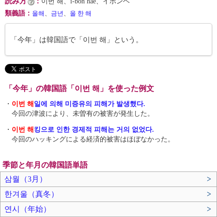
読み方
：
이번 해、i-bŏn hae、イボンヘ
類義語
：
올해
、
금년
、
올 한 해
「今年」は韓国語で「이번 해」という。
「今年」の韓国語「이번 해」を使った例文
・
이번 해
일에 의해 미증유의 피해가 발생했다.
今回の津波により、未曽有の被害が発生した。
・
이번 해
킹으로 인한 경제적 피해는 거의 없었다.
今回のハッキングによる経済的被害はほぼなかった。
季節と年月の韓国語単語
삼월（3月）
>
한겨울（真冬）
>
연시（年始）
>