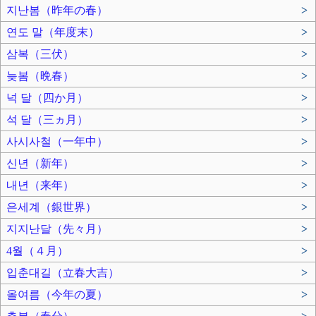
지난봄（昨年の春）
>
연도 말（年度末）
>
삼복（三伏）
>
늦봄（晩春）
>
넉 달（四か月）
>
석 달（三ヵ月）
>
사시사철（一年中）
>
신년（新年）
>
내년（来年）
>
은세계（銀世界）
>
지지난달（先々月）
>
4월（４月）
>
입춘대길（立春大吉）
>
올여름（今年の夏）
>