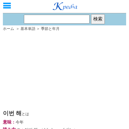
ホーム
＞
基本単語
＞
季節と年月
이번 해
とは
意味
：
今年