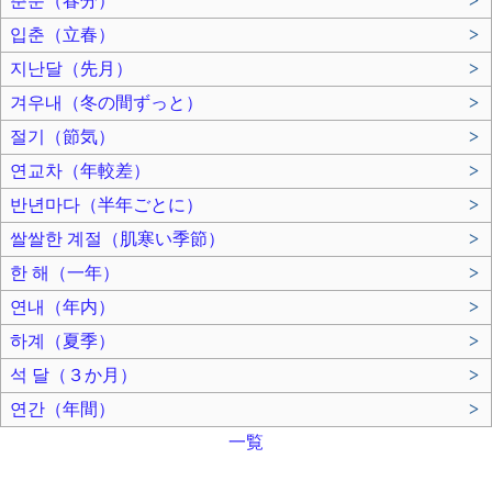
춘분（春分）
>
입춘（立春）
>
지난달（先月）
>
겨우내（冬の間ずっと）
>
절기（節気）
>
연교차（年較差）
>
반년마다（半年ごとに）
>
쌀쌀한 계절（肌寒い季節）
>
한 해（一年）
>
연내（年内）
>
하계（夏季）
>
석 달（３か月）
>
연간（年間）
>
一覧