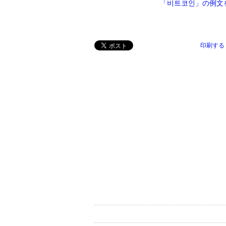
「비트코인」の例文
印刷する