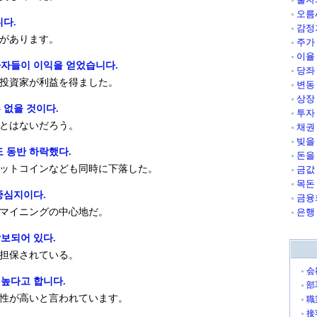
오름
니다.
감정
があります。
주가
이율
자들이 이익을 얻었습니다.
당좌
投資家が利益を得ました。
변동
상장
 없을 것이다.
투자
とはないだろう。
채권
빚을
 동반 하락했다.
돈을
ットコインなども同時に下落した。
금값
목돈
중심지이다.
금융
マイニングの中心地だ。
은행
보되어 있다.
担保されている。
会
 높다고 합니다.
部
性が高いと言われています。
職
接