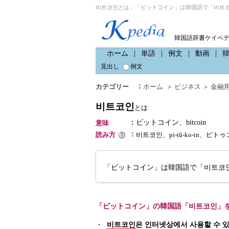
비트코인とは：「ビットコイン」は韓国語で「비트코
韓国語辞書ケイペ
ホーム
単語
例文
動画
見出し
例文
：
カテゴリー
ホーム
＞
ビジネス
＞
金融
비트코인
とは
：
ビットコイン、bitcoin
意味
：
読み方
비트코인、pi-tŭ-ko-in、ピト
「ビットコイン」は韓国語で「비트코
「ビットコイン」の韓国語「비트코인」
・
비트코인
은 인터넷상에서 사용할 수 