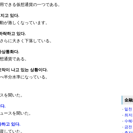
用できる仮想通貨の一つである。
지고 있다.
動が激しくなっています。
하락하고 있다.
さらに大きく下落している。
가상통화다.
想通貨である。
토막이 나고 있는 상황이다.
べ半分水準になっている。
.
スを聞いた。
金融
다.
밑천
ュースを聞いた。
최저
수혜
자하고 있다.
금전
資していた。
출자