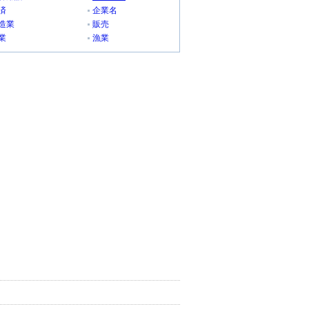
済
企業名
造業
販売
業
漁業