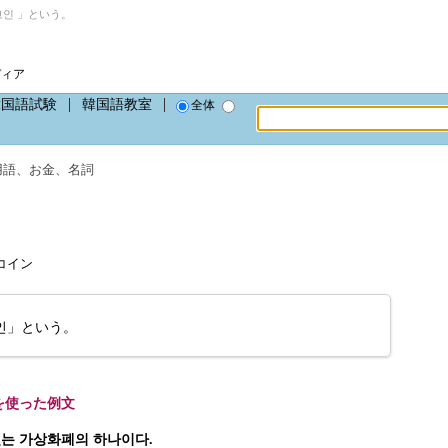
인 」という。
ディア
韓国語試験
韓国語教室
全体
用語
、
お金
、
名詞
ゥコイン
인」という。
を使った例文
있는 가상화폐의 하나이다.