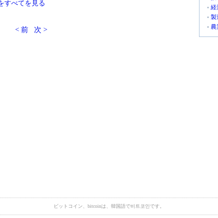
をすべてを見る
経
製
農
< 前
次 >
ビットコイン、bitcoinは、韓国語で비트코인です。