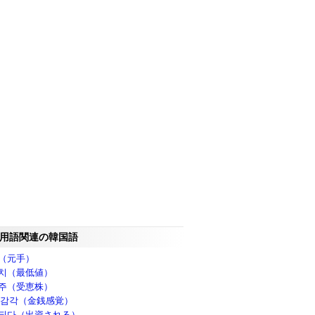
用語関連の韓国語
（元手）
치（最低値）
주（受恵株）
 감각（金銭感覚）
되다（出資される）