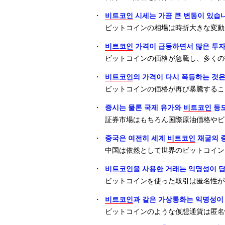
・
비트코인
시세는 가끔 큰 변동이 있습
ビットコインの相場は時折大きな変動
・
비트코인
가격이 급등하면서 많은 투자
ビットコインの価格が急騰し、多くの
・
비트코인
의 가격이 다시 폭등하는 것은
ビットコインの価格が再び暴騰するこ
・
증시는 물론 국제 유가와
비트코인
등도
証券市場はもちろん国際原油価格やビ
・
중국은 여전히 세계
비트코인
채굴의 
中国は依然として世界のビットコイン
・
비트코인
을 사용한 거래는 익명성이 담
ビットコインを使った取引は匿名性が
・
비트코인
과 같은 가상통화는 익명성이
ビットコインのような仮想通貨は匿名