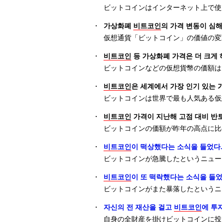
ビットコインはインターネット上で使
・
가상화폐
비트코인
의 가격 변동이 심해
仮想通貨「ビットコイン」の価値の変
・
비트코인
등 가상화폐 가격은 더 크게 
ビットコインなどの仮想貨幣の価額は
・
비트코인
은 세계에서 가장 인기 있는 
ビットコインは世界で最も人気ある仮
・
비트코인
가격이 지난해 고점 대비 반
ビットコインの価額が昨年の高点に比
・
비트코인
이 떡상했다는 소식을 들었다
ビットコインが急騰したというニュー
・
비트코인
이 또 떡락했다는 소식을 들었
ビットコインがまた暴落したというニ
・
자신의 전 재산을 걸고
비트코인
에 투
自身の全財産を掛けビットコインに投