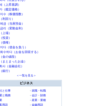
세（上昇基調）
가（鑑定価格）
 지수（株価指数）
（利回り）
 예금（当座預金）
 금리（変動金利）
（上場）
（投資）
（債権）
 지다（借金を負う）
 회수하다（お金を回収する）
（金の値段）
（まとまったお金）
회사（金融会社）
（銀行）
＜一覧を見る＞
ビジネス
社と仕事
就職・転職
署と職務
会計・財務
業
産業・業種
客用語
金融用語