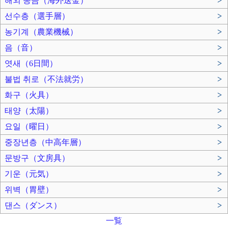
해외 송금（海外送金）
>
선수층（選手層）
>
농기계（農業機械）
>
음（音）
>
엿새（6日間）
>
불법 취로（不法就労）
>
화구（火具）
>
태양（太陽）
>
요일（曜日）
>
중장년층（中高年層）
>
문방구（文房具）
>
기운（元気）
>
위벽（胃壁）
>
댄스（ダンス）
>
一覧