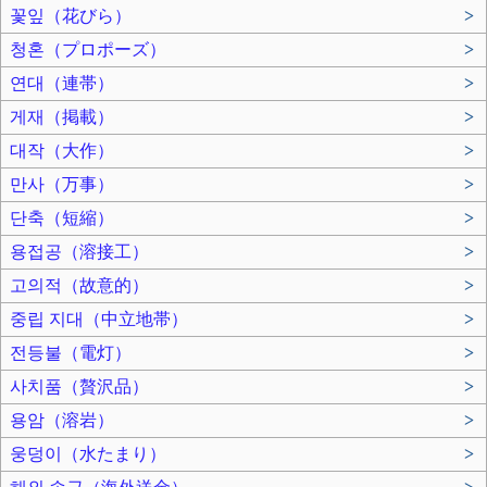
꽃잎（花びら）
>
청혼（プロポーズ）
>
연대（連帯）
>
게재（掲載）
>
대작（大作）
>
만사（万事）
>
단축（短縮）
>
용접공（溶接工）
>
고의적（故意的）
>
중립 지대（中立地帯）
>
전등불（電灯）
>
사치품（贅沢品）
>
용암（溶岩）
>
웅덩이（水たまり）
>