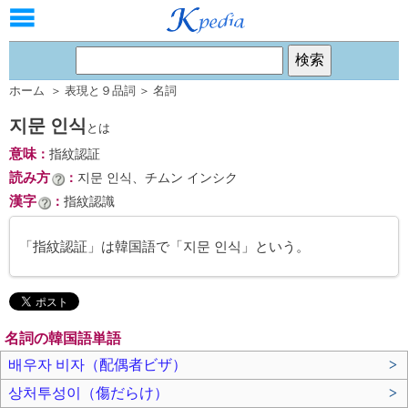
ホーム
＞
表現と９品詞
＞
名詞
지문 인식
とは
意味
：
指紋認証
読み方
：
지문 인식、チムン インシク
漢字
：
指紋認識
「指紋認証」は韓国語で「지문 인식」という。
名詞の韓国語単語
배우자 비자（配偶者ビザ）
>
상처투성이（傷だらけ）
>