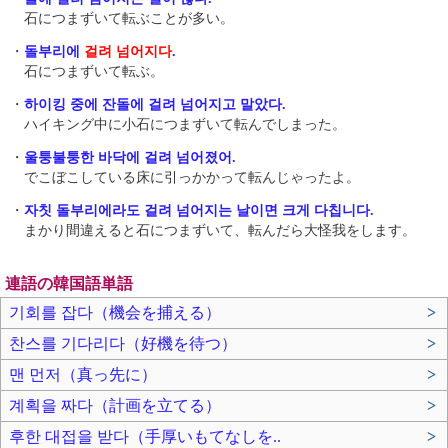
石につまずいて転ぶことが多い。
・
돌부리에
걸려 넘어지다
.
石につまずいて転ぶ。
・
하이킹 중에 잔돌에 걸려 넘어지고 말았다.
ハイキング中に小石につまずいて転んでしまった。
・
울퉁불퉁한 바닥에 걸려 넘어졌어.
でこぼこしている床に引っかかって転んじゃったよ。
・
자칫 돌부리에라도 걸려 넘어지는 날이면 크게 다칩니다.
まかり間違えると石につまずいて、転んだら大怪我をします。
連語の韓国語単語
기회를 잡다（機会を捕える）
>
찬스를 기다리다（好機を待つ）
>
맨 먼저（真っ先に）
>
계획을 짜다（計画を立てる）
>
후한 대접을 받다（手厚いもてなしを..
>