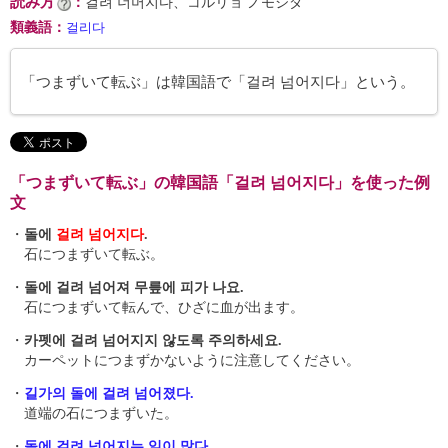
読み方
：
걸려 너머지다、コルリョ ノモジダ
類義語
：
걸리다
「つまずいて転ぶ」は韓国語で「걸려 넘어지다」という。
「つまずいて転ぶ」の韓国語「걸려 넘어지다」を使った例
文
・
돌에
걸려 넘어지다
.
石につまずいて転ぶ。
・
돌에 걸려 넘어져 무릎에 피가 나요.
石につまずいて転んで、ひざに血が出ます。
・
카펫에 걸려 넘어지지 않도록 주의하세요.
カーペットにつまずかないように注意してください。
・
길가의 돌에 걸려 넘어졌다.
道端の石につまずいた。
・
돌에 걸려 넘어지는 일이 많다.