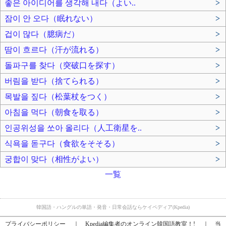
좋은 아이디어를 생각해 내다（よい..
>
잠이 안 오다（眠れない）
>
겁이 많다（臆病だ）
>
땀이 흐르다（汗が流れる）
>
돌파구를 찾다（突破口を探す）
>
버림을 받다（捨てられる）
>
목발을 짚다（松葉杖をつく）
>
아침을 먹다（朝食を取る）
>
인공위성을 쏘아 올리다（人工衛星を..
>
식욕을 돋구다（食欲をそそる）
>
궁합이 맞다（相性がよい）
>
一覧
韓国語・ハングルの単語・発音・日常会話ならケイペディア(Kpedia)
プライバシーポリシー
｜
Kpedia編集者のオンライン韓国語教室！!
｜
当