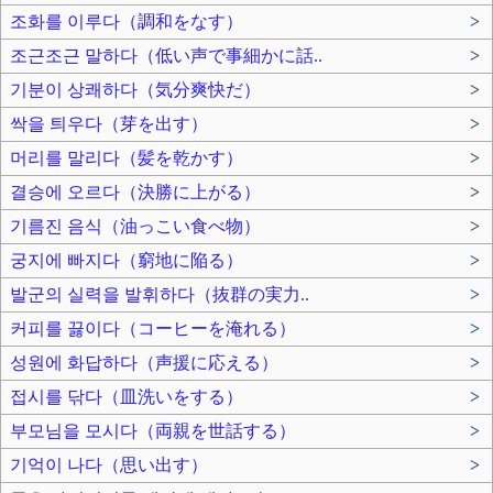
조화를 이루다（調和をなす）
>
조근조근 말하다（低い声で事細かに話..
>
기분이 상쾌하다（気分爽快だ）
>
싹을 틔우다（芽を出す）
>
머리를 말리다（髪を乾かす）
>
결승에 오르다（決勝に上がる）
>
기름진 음식（油っこい食べ物）
>
궁지에 빠지다（窮地に陥る）
>
발군의 실력을 발휘하다（抜群の実力..
>
커피를 끓이다（コーヒーを淹れる）
>
성원에 화답하다（声援に応える）
>
접시를 닦다（皿洗いをする）
>
부모님을 모시다（両親を世話する）
>
기억이 나다（思い出す）
>