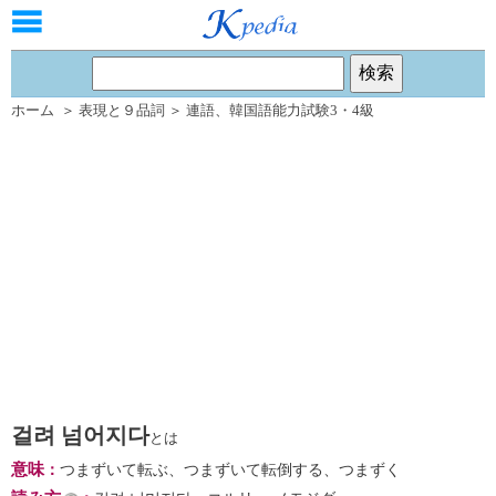
ホーム
＞
表現と９品詞
＞
連語
、
韓国語能力試験3・4級
걸려 넘어지다
とは
意味
：
つまずいて転ぶ、つまずいて転倒する、つまずく