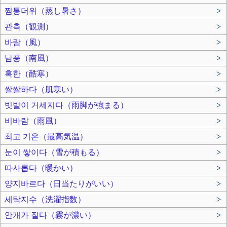
찜통더위（蒸し暑さ）
>
관측（観測）
>
바람（風）
>
남풍（南風）
>
혹한（酷寒）
>
쌀쌀하다（肌寒い）
>
빗발이 거세지다（雨脚が強まる）
>
비바람（雨風）
>
최고 기온（最高気温）
>
눈이 쌓이다（雪が積もる）
>
따사롭다（暖かい）
>
양지바르다（日当たりがいい）
>
세탁지수（洗濯指数）
>
안개가 짙다（霧が濃い）
>