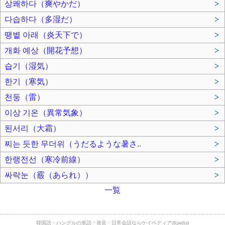
상쾌하다（爽やかだ）
>
다습하다（多湿だ）
>
땡볕 아래（炎天下で）
>
개화 예상（開花予想）
>
습기（湿気）
>
한기（寒気）
>
천둥（雷）
>
이상 기온（異常気象）
>
된서리（大霜）
>
찌는 듯한 무더위（うだるような暑さ..
>
한랭전선（寒冷前線）
>
싸락눈（霰（あられ））
>
一覧
韓国語・ハングルの単語・発音・日常会話ならケイペディア(Kpedia)