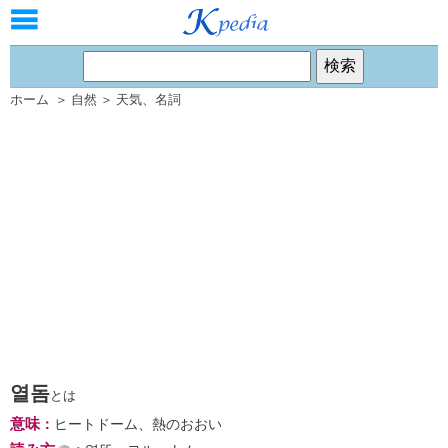
ホーム
＞
自然
＞
天気
、
名詞
열돔
とは
意味
：
ヒートドーム、熱のおおい