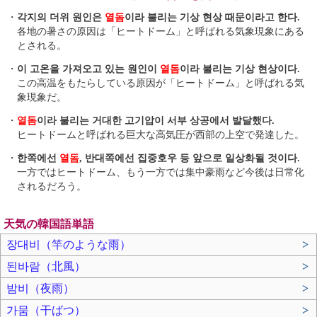
・
각지의 더위 원인은
열돔
이라 불리는 기상 현상 때문이라고 한다.
各地の暑さの原因は「ヒートドーム」と呼ばれる気象現象にある
とされる。
・
이 고온을 가져오고 있는 원인이
열돔
이라 불리는 기상 현상이다.
この高温をもたらしている原因が「ヒートドーム」と呼ばれる気
象現象だ。
・
열돔
이라 불리는 거대한 고기압이 서부 상공에서 발달했다.
ヒートドームと呼ばれる巨大な高気圧が西部の上空で発達した。
・
한쪽에선
열돔
, 반대쪽에선 집중호우 등 앞으로 일상화될 것이다.
一方ではヒートドーム、もう一方では集中豪雨など今後は日常化
されるだろう。
天気の韓国語単語
장대비（竿のような雨）
>
된바람（北風）
>
밤비（夜雨）
>
가뭄（干ばつ）
>