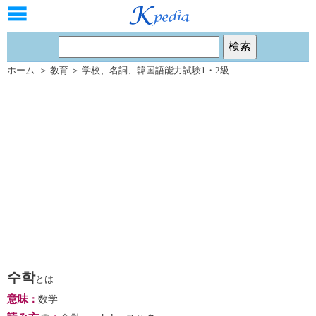
ホーム
＞
教育
＞
学校
、
名詞
、
韓国語能力試験1・2級
수학
とは
意味
：
数学