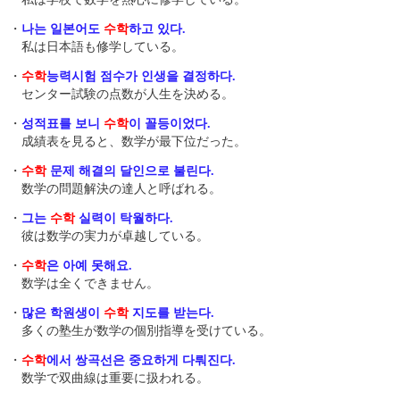
・
나는 일본어도
수학
하고 있다.
私は日本語も修学している。
・
수학
능력시험 점수가 인생을 결정하다.
センター試験の点数が人生を決める。
・
성적표를 보니
수학
이 꼴등이었다.
成績表を見ると、数学が最下位だった。
・
수학
문제 해결의 달인으로 불린다.
数学の問題解決の達人と呼ばれる。
・
그는
수학
실력이 탁월하다.
彼は数学の実力が卓越している。
・
수학
은 아예 못해요.
数学は全くできません。
・
많은 학원생 이
수학
지도를 받는다.
多くの塾生 が数学の個別指導を受けている。
・
수학
에서 쌍곡선 은 중요하게 다뤄진다.
数学で双曲線 は重要に扱われる。