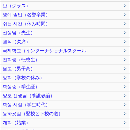
반（クラス）
>
명예 졸업（名誉卒業）
>
쉬는 시간（休み時間）
>
선생님（先生）
>
결석（欠席）
>
국제학교（インターナショナルスクール..
>
전학생（転校生）
>
남고（男子高）
>
방학（学校の休み）
>
학생증（学生証）
>
양호 선생님（養護教諭）
>
학생 시절（学生時代）
>
등하굣길（登校と下校の道）
>
개학（始業）
>