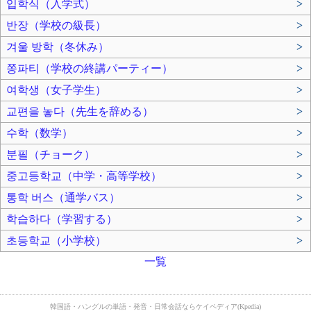
입학식（入学式）
>
반장（学校の級長）
>
겨울 방학（冬休み）
>
쫑파티（学校の終講パーティー）
>
여학생（女子学生）
>
교편을 놓다（先生を辞める）
>
수학（数学）
>
분필（チョーク）
>
중고등학교（中学・高等学校）
>
통학 버스（通学バス）
>
학습하다（学習する）
>
초등학교（小学校）
>
一覧
韓国語・ハングルの単語・発音・日常会話ならケイペディア(Kpedia)