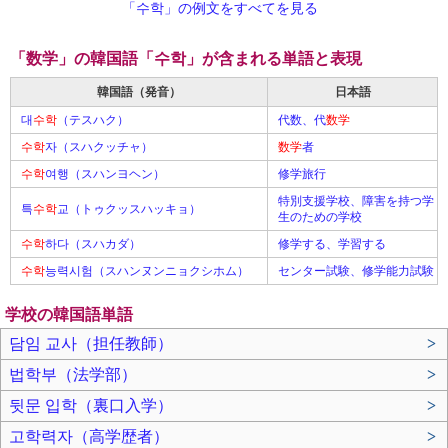
「수학」の例文をすべてを見る
「数学」の韓国語「수학」が含まれる単語と表現
韓国語（発音）
日本語
대
수학
（テスハク）
代数、代
数学
수학
자（スハクッチャ）
数学
者
수학
여행（スハンヨヘン）
修学旅行
特別支援学校、障害を持つ学
특
수학
교（トゥクッスハッキョ）
生のための学校
수학
하다（スハカダ）
修学する、学習する
수학
능력시험（スハンヌンニョクシホム）
センター試験、修学能力試験
学校の韓国語単語
담임 교사（担任教師）
>
법학부（法学部）
>
뒷문 입학（裏口入学）
>
고학력자（高学歴者）
>