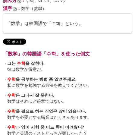
読み方
：
수학、su-hak、スハク
漢字
：
数学（數學）
「数学」は韓国語で「수학」という。
「数学」の韓国語「수학」を使った例文
・
그는
수학
을 잘한다.
彼は数学が得意だ。
・
수학
을 공부하는 방법 좀 알려주세요.
私に数学を勉強する方法を教えてください。
・
수학
은 그다지 잘 못한다.
数学はそれほど得意ではない。
・
수학
을 필요로 하는 직업은 많이 있습니다.
数学を必要とする職業はたくさんあります。
・
수학
과 영어 시험 중 어느 쪽이 어려웠니?
数学と英語のテストどっちが難しかった？