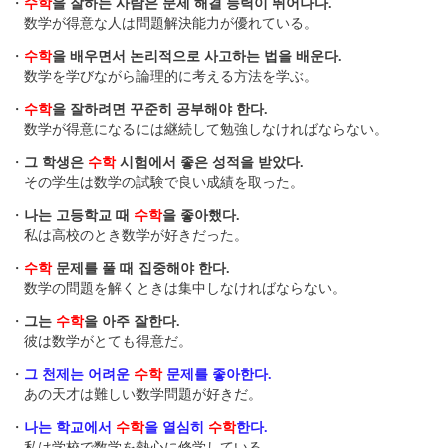
・
수학
을 잘하는 사람은 문제 해결 능력이 뛰어나다.
数学が得意な人は問題解決能力が優れている。
・
수학
을 배우면서 논리적으로 사고하는 법을 배운다.
数学を学びながら論理的に考える方法を学ぶ。
・
수학
을 잘하려면 꾸준히 공부해야 한다.
数学が得意になるには継続して勉強しなければならない。
・
그 학생은
수학
시험에서 좋은 성적을 받았다.
その学生は数学の試験で良い成績を取った。
・
나는 고등학교 때
수학
을 좋아했다.
私は高校のとき数学が好きだった。
・
수학
문제를 풀 때 집중해야 한다.
数学の問題を解くときは集中しなければならない。
・
그는
수학
을 아주 잘한다.
彼は数学がとても得意だ。
・
그 천제는 어려운
수학
문제를 좋아한다.
あの天才は難しい数学問題が好きだ。
・
나는 학교에서
수학
을 열심히
수학
한다.
私は学校で数学を熱心に修学している。