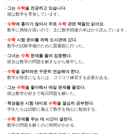
・
그는
수학
을 전공하고 있습니다.
彼は数学を専攻しています。
・
수학
에 흥미가 많아서 주로
수학
관련 책들만 읽어요.
数学に興味が高いので、主に数学関連の本ばかり読んでいます。
・
수학
시험 준비를 위해 도서관에 갔다.
数学の試験準備のために図書館に行った。
・
그녀는
수학
문제를 풀며 집중했다.
彼女は数学の問題を解きながら集中した。
・
수학
을 잘하려면 꾸준히 연습해야 한다.
数学が得意になるには、コツコツ練習する必要がある。
・
그는
수학
을 좋아해서 매일 문제를 풀었다.
彼は数学が好きで毎日問題を解いた。
・
학생들은 시험 대비로
수학
을 열심히 공부한다.
学生たちは試験に備えて数学を熱心に勉強する。
・
수학
문제를 푸는 데 시간이 걸린다.
数学の問題を解くのに時間がかかる。