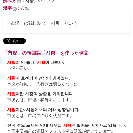
読み方
：
시황、シファン
漢字
：
市況
「市況」は韓国語で「시황」という。
「市況」の韓国語「시황」を使った例文
・
시황
이 안 좋다.
시황
이 나쁘다.
市況が悪い。
・
시황
이 호전되어 전망이 밝아졌다.
市況が好転し、先行きは明るくなった。
・
시황
이란 시장의 상황을 가리킵니다.
市況とは、市場の状況を示します。
・
시황
이란, 시장에서의 거래 상황입니다.
市況とは、市場での取引状況です。
・
전국 주요 도시의 임대 사무실
시황
은 활황을 이어가고 있습니다.
全国主要都市の賃貸オフィス市況は活況が続いています。