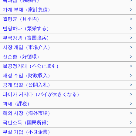
독과점（独寡占）
>
가계 부채（家計負債）
>
월평균（月平均）
>
번영하다（繁栄する）
>
부국강병（富国強兵）
>
시장 개입（市場介入）
>
선순환（好循環）
>
불공정거래（不公正取引）
>
재정 수입（財政収入）
>
공개 입찰（公開入札）
>
파이가 커지다（パイが大きくなる）
>
과세（課税）
>
해외 시장（海外市場）
>
국민소득（国民所得）
>
부실 기업（不良企業）
>