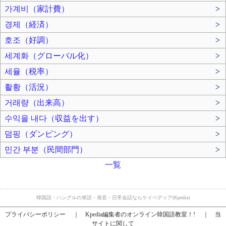
가계비（家計費）
>
경제（経済）
>
호조（好調）
>
세계화（グローバル化）
>
세율（税率）
>
활황（活況）
>
거래량（出来高）
>
수익을 내다（収益を出す）
>
덤핑（ダンピング）
>
민간 부분（民間部門）
>
一覧
韓国語・ハングルの単語・発音・日常会話ならケイペディア(Kpedia)
プライバシーポリシー
｜
Kpedia編集者のオンライン韓国語教室！!
｜
当
サイトに関して