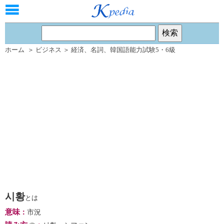
ホーム
＞
ビジネス
＞
経済
、
名詞
、
韓国語能力試験5・6級
시황
とは
意味
：
市況