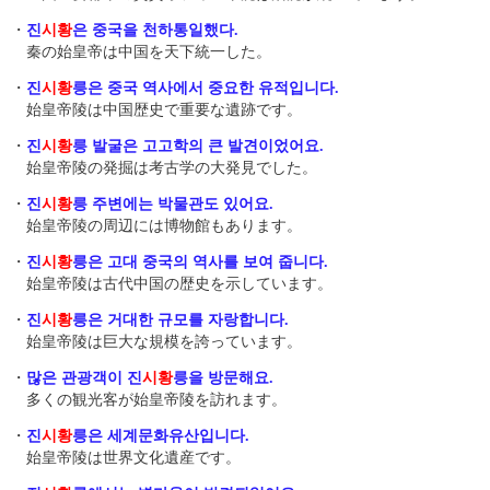
・
진
시황
은 중국을 천하통일했다.
秦の始皇帝は中国を天下統一した。
・
진
시황
릉은 중국 역사에서 중요한 유적입니다.
始皇帝陵は中国歴史で重要な遺跡です。
・
진
시황
릉 발굴은 고고학의 큰 발견이었어요.
始皇帝陵の発掘は考古学の大発見でした。
・
진
시황
릉 주변에는 박물관도 있어요.
始皇帝陵の周辺には博物館もあります。
・
진
시황
릉은 고대 중국의 역사를 보여 줍니다.
始皇帝陵は古代中国の歴史を示しています。
・
진
시황
릉은 거대한 규모를 자랑합니다.
始皇帝陵は巨大な規模を誇っています。
・
많은 관광객이 진
시황
릉을 방문해요.
多くの観光客が始皇帝陵を訪れます。
・
진
시황
릉은 세계문화유산입니다.
始皇帝陵は世界文化遺産です。