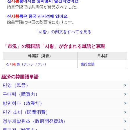
・
진
시황
릉에서는 병마용이 발견되었어요.
始皇帝陵では兵馬俑が発見されました。
・
진
시황
릉은 중국 산시성에 있어요.
始皇帝陵は中国の陝西省にあります。
「시황」の例文をすべてを見る
「市況」の韓国語「시황」が含まれる単語と表現
韓国語（発音）
日本語
진
시황
릉（チンシファン）
秦始皇陵
経済の韓国語単語
민영（民営）
>
구매력（購買力）
>
방만하다（放漫だ）
>
민간 소비（民間消費）
>
정부개발원조（政府開発援助）
>