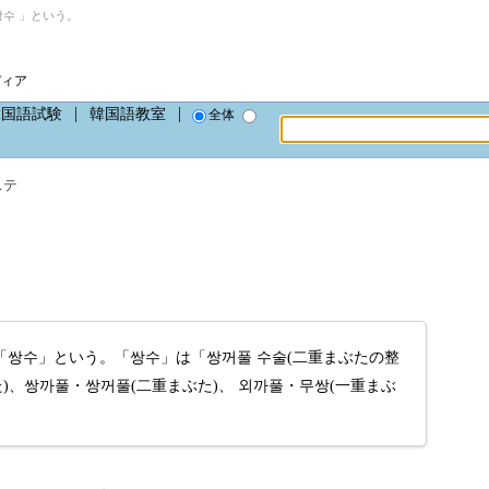
수 」という。
ディア
韓国語試験
韓国語教室
全体
ステ
쌍수」という。「쌍수」は「쌍꺼풀 수술(二重まぶたの整
)、쌍까풀・쌍꺼풀(二重まぶた)、 외까풀・무쌍(一重まぶ