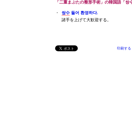
「二重まぶたの整形手術」の韓国語「쌍
・
쌍수
들어 환영하다.
諸手を上げて大歓迎する。
印刷する