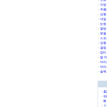
지방
주름
성형
네일
눈썹
열탕
분을
스포
성형
결림
잡티
발 
머리
머리
숯팩
美
化
靴
ア