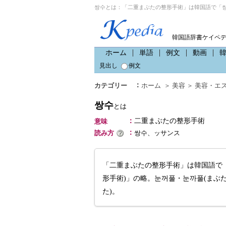
쌍수とは：「二重まぶたの整形手術」は韓国語で「쌍
韓国語辞書ケイペ
ホーム
単語
例文
動画
見出し
例文
：
カテゴリー
ホーム
＞
美容
＞
美容・エ
쌍수
とは
：
二重まぶたの整形手術
意味
：
読み方
쌍수、ッサンス
「二重まぶたの整形手術」は韓国語で「
形手術)」の略。눈꺼풀・눈까풀(まぶた
た)。