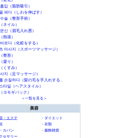
 흡입（脂肪吸引）
을 펴다（しわを伸ばす）
 수술（整形手術）
（ネイル）
 문신（眉毛入れ墨）
（熱湯）
 바르다（化粧をする）
츠 마사지（スポーツマッサージ）
（整形）
（凝り）
（くすみ）
마사지（足マッサージ）
를 손질하다（髪の毛を手入れする..
스타일（ヘアスタイル）
（ヨモギパック）
＜一覧を見る＞
美容
容・エステ
ダイエット
粧
衣類
・カバン
服飾雑貨
クセサリー