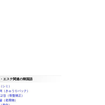
・エステ関連の韓国語
（シミ）
팩（きゅうりパック）
 교정（骨盤矯正）
물（老廃物）
（老化）