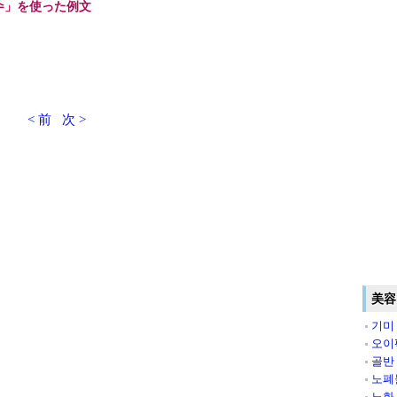
수」を使った例文
< 前
次 >
美容
기미
오이
골반
노폐
노화