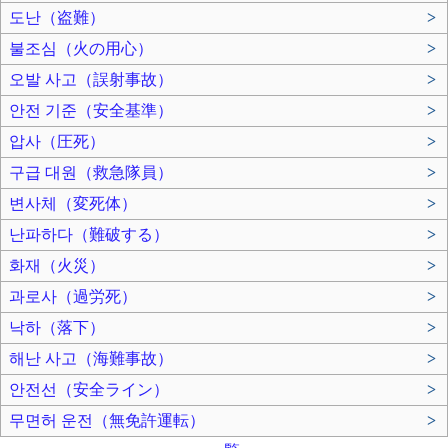
도난（盗難）
>
불조심（火の用心）
>
오발 사고（誤射事故）
>
안전 기준（安全基準）
>
압사（圧死）
>
구급 대원（救急隊員）
>
변사체（変死体）
>
난파하다（難破する）
>
화재（火災）
>
과로사（過労死）
>
낙하（落下）
>
해난 사고（海難事故）
>
안전선（安全ライン）
>
무면허 운전（無免許運転）
>