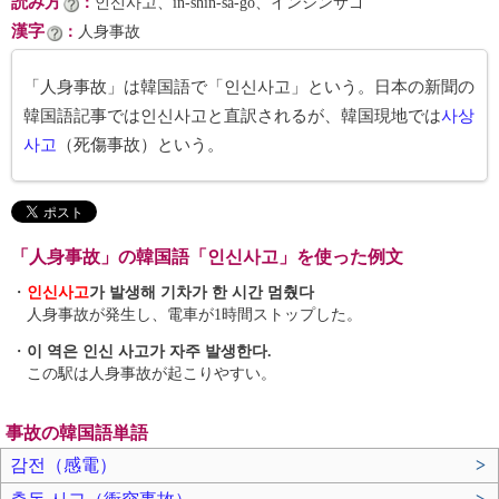
読み方
：
인신사고、in-shin-sa-go、インシンサゴ
漢字
：
人身事故
「人身事故」は韓国語で「인신사고」という。日本の新聞の
韓国語記事では인신사고と直訳されるが、韓国現地では
사상
사고
（死傷事故）という。
「人身事故」の韓国語「인신사고」を使った例文
・
인신사고
가 발생해 기차가 한 시간 멈췄다
人身事故が発生し、電車が1時間ストップした。
・
이 역은 인신 사고가 자주 발생한다.
この駅は人身事故が起こりやすい。
事故の韓国語単語
감전（感電）
>