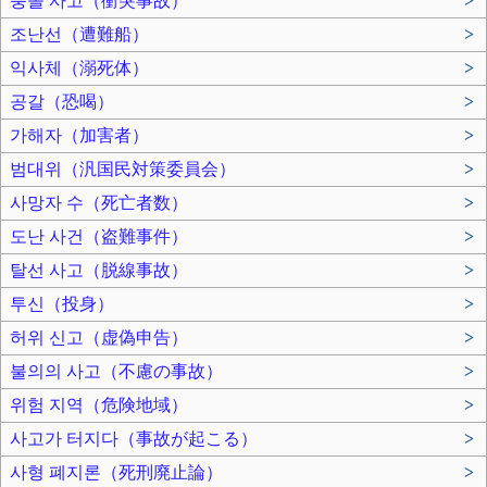
충돌 사고（衝突事故）
>
조난선（遭難船）
>
익사체（溺死体）
>
공갈（恐喝）
>
가해자（加害者）
>
범대위（汎国民対策委員会）
>
사망자 수（死亡者数）
>
도난 사건（盗難事件）
>
탈선 사고（脱線事故）
>
투신（投身）
>
허위 신고（虚偽申告）
>
불의의 사고（不慮の事故）
>
위험 지역（危険地域）
>
사고가 터지다（事故が起こる）
>
사형 폐지론（死刑廃止論）
>