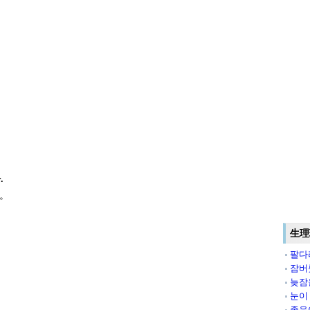
.
。
生理
팔다
잠버
늦잠
눈이
졸음