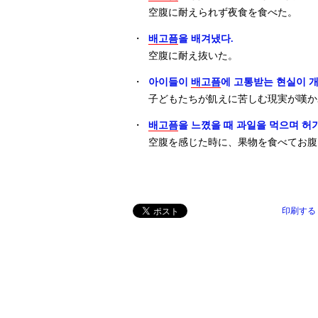
空腹に耐えられず夜食を食べた。
・
배고픔
을 배겨냈다.
空腹に耐え抜いた。
・
아이들이
배고픔
에 고통받는 현실이 
子どもたちが飢えに苦しむ現実が嘆か
・
배고픔
을 느꼈을 때 과일을 먹으며 허
空腹を感じた時に、果物を食べてお腹
印刷する