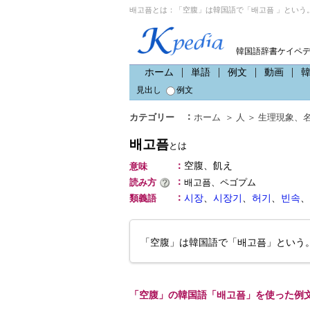
배고픔とは：「空腹」は韓国語で「배고픔 」という
韓国語辞書ケイペ
ホーム
単語
例文
動画
見出し
例文
：
カテゴリー
ホーム
＞
人
＞
生理現象
、
배고픔
とは
：
空腹、飢え
意味
：
読み方
배고픔、ペゴプム
：
類義語
시장
、
시장기
、
허기
、
빈속
、
「空腹」は韓国語で「배고픔」という
「空腹」の韓国語「배고픔」を使った例