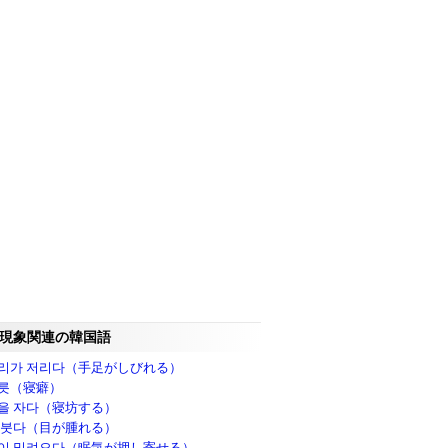
現象関連の韓国語
리가 저리다（手足がしびれる）
릇（寝癖）
을 자다（寝坊する）
 붓다（目が腫れる）
이 밀려오다（眠気が押し寄せる）