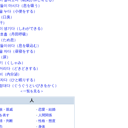
 들이 마시다（息を吸う）
을 누다（小便をする）
（口臭）
汗）
이 생기다（しわができる）
 호흡（丹田呼吸）
（ため息）
 들이쉬다（息を吸込む）
을 자다（昼寝をする）
（尿）
기（くしゃみ）
거리다（どきどきする）
비（内分泌）
 자다（ひと眠りする）
렁대다（ぐうぐうといびきをかく）
＜一覧を見る＞
人
族・親戚
恋愛・結婚
を表す
人間関係
情・判断
性格・態度
力
身体