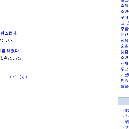
숨을
소변
구취
땀（
주름
개탄스럽다.
단전
わしい。
한숨
숨을
기를 채웠다.
낮잠
소변
を満たした。
재채
두근
내분
< 前
次 >
한숨
드르
家
人
感
能