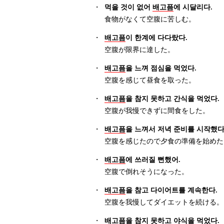
・
먹을 것이 없어
배고픔
에 시달리다.
食物がなくて空腹に苦しむ。
・
배고픔
이 한계에 다다랐다.
空腹が限界に達した。
・
배고픔
을 느껴 점심을 먹었다.
空腹を感じて昼食を取った。
・
배고픔
을 참지 못하고 간식을 먹었다.
空腹が我慢できずに間食をした。
・
배고픔
을 느껴서 저녁 준비를 시작했다
空腹を感じたので夕食の準備を始めた
・
배고픔
에 쓰러질 뻔했어.
空腹で倒れそうになった。
・
배고픔
을 참고 다이어트를 계속한다.
空腹を我慢してダイエットを続ける。
・
배고픔
을 참지 못하고 야식을 먹었다.