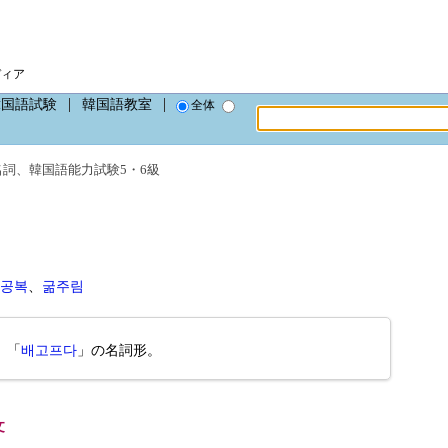
。
ディア
韓国語試験
韓国語教室
全体
名詞
、
韓国語能力試験5・6級
공복
、
굶주림
。「
배고프다
」の名詞形。
文