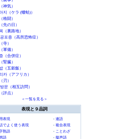
（神気）
아지（ケラ (螻蛄)）
（格闘）
（先の日）
목（裏路地）
 공포증（高所恐怖症）
（寺）
（軍備）
증（合併症）
（腎臓）
밥（五穀飯）
리카（アフリカ）
（刃）
 방문（相互訪問）
（評点）
＜一覧を見る＞
表現と９品詞
用表現
連語
話でよく使う表現
複合表現
字熟語
ことわざ
態語
擬声語