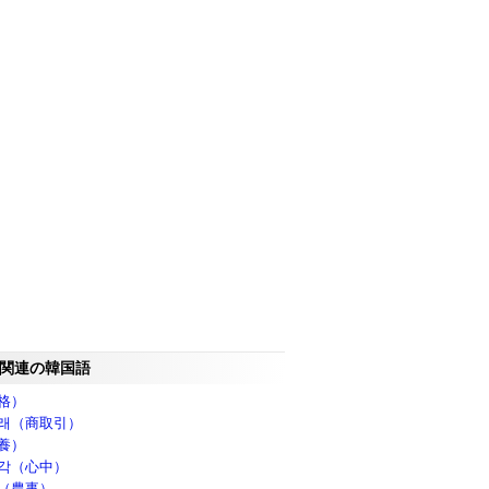
関連の韓国語
格）
래（商取引）
養）
각（心中）
（農事）