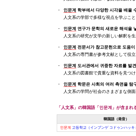
・
인문계
학부에서 다양한 시각을 배울 수
人文系の学部で多様な視点を学ぶこと
・
인문계
연구가 문학의 새로운 해석을 
人文系の研究が文学の新しい解釈を生
・
인문계
전문서가 참고문헌으로 도움이 
人文系の専門書が参考文献として役立
・
인문계
도서관에서 귀중한 자료를 발견
人文系の図書館で貴重な資料を見つけ
・
인문계
학문은 사회의 여러 측면을 탐
人文系の学問が社会のさまざまな側面
「人文系」の韓国語「인문계」が含まれ
韓国語（発音）
인문계
고등학교（インブンゲ コドゥンハッキ