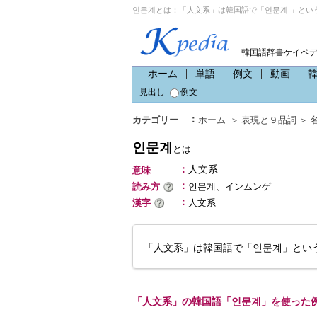
인문계とは：「人文系」は韓国語で「인문계 」とい
韓国語辞書ケイペ
ホーム
単語
例文
動画
見出し
例文
：
カテゴリー
ホーム
＞
表現と９品詞
＞
인문계
とは
：
人文系
意味
：
読み方
인문계、インムンゲ
：
漢字
人文系
「人文系」は韓国語で「인문계」とい
「人文系」の韓国語「인문계」を使った