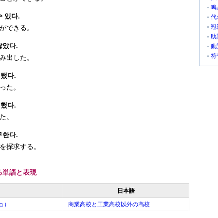
鳴
 있다.
代
冠
ができる。
助
낳았다.
動
符
み出した。
됐다.
った。
했다.
た。
구한다.
を探求する。
る単語と表現
日本語
ョ）
商業高校と工業高校以外の高校