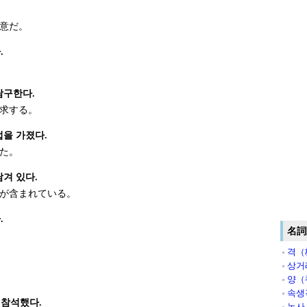
意だ。
.
탐구한다.
求する。
업을 가졌다.
た。
겨 있다.
が含まれている。
.
名詞
격（
상거
양（
속생
참석했다.
농사