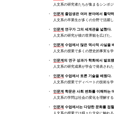
人文系の研究者たちが集まるシンポジ
・
인문계
졸업생은 여러 분야에서 활약하
人文系の卒業生が多くの分野で活躍し
・
인문계
연구가 그의 세계관을 넓혔다.
人文系の研究が彼の世界観を広げた。
・
인문계
수업에서 많은 역사적 사실을 
人文系の授業で多くの歴史的事実を学
・
인문계
의 연구 성과가 학회에서 발표됐
人文系の研究成果が学会で発表された
・
인문계
수업에서 토론 기술을 배웠다.
人文系の授業でディベートの技術を学
・
인문계
학문은 사회 변화를 이해하는 
人文系の学問は社会の変化を理解する
・
인문계
수업에서는 다양한 문화를 접할 
人文系の授業では様々な文化に触れる