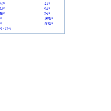
き声
名詞
名詞
数詞
形詞
副詞
詞
感嘆詞
詞
形容詞
号・記号