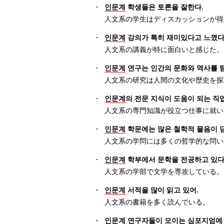
・
인문계
학생들은 토론을 잘한다.
人文系の学生はディスカッションが得
・
인문계
강의가 특히 재미있다고 느꼈다
人文系の講義が特に面白いと感じた。
・
인문계
연구는 인간의 문화와 역사를 
人文系の研究は人間の文化や歴史を探
・
인문계
의 전문 지식이 도움이 되는 직
人文系の専門知識が役立つ仕事に就い
・
인문계
학문에는 많은 철학적 물음이 담
人文系の学問には多くの哲学的な問い
・
인문계
학부에서 문학을 전공하고 있다
人文系の学部で文学を専攻している。
・
인문계
서적을 많이 읽고 있어.
人文系の書籍を多く読んでいる。
・
인문계
연구자들이 모이는 심포지엄에 