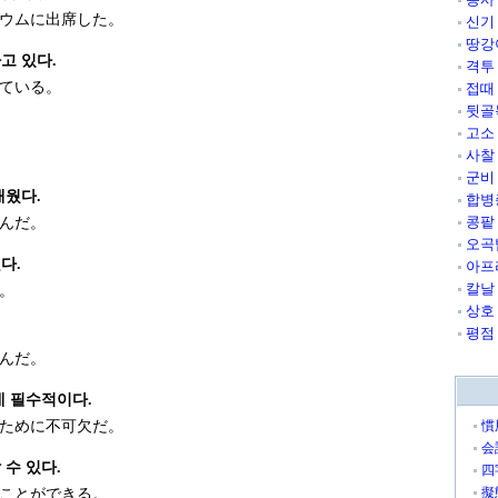
ウムに出席した。
신기
땅강
고 있다.
격투
ている。
접때
뒷골
고소
사찰
군비
배웠다.
합병
콩팥
んだ。
오곡
다.
아프
칼날
。
상호
평점
んだ。
데 필수적이다.
ために不可欠だ。
慣
会
수 있다.
四
擬
ことができる。