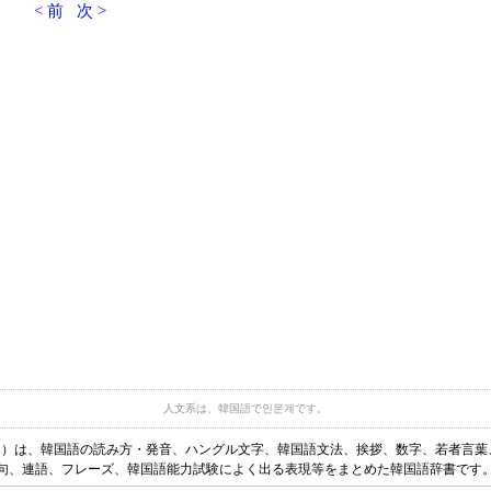
< 前
次 >
人文系は、韓国語で인문계です。
ディア）は、韓国語の読み方・発音、ハングル文字、韓国語文法、挨拶、数字、若者言
句、連語、フレーズ、韓国語能力試験によく出る表現等をまとめた韓国語辞書です