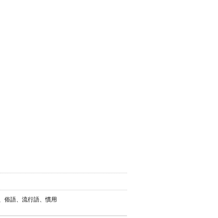
葉、俗語、流行語、慣用
。