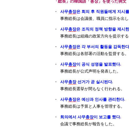
「総長」の韓国語「총장」を使った例文
・
사무
총장
은 회의 후 직원들에게 지시를
事務総長は会議後、職員に指示を出し
・
사무
총장
은 조직의 정책 방향을 제시한
事務総長は組織の政策方向を提示する
・
사무
총장
은 각 부서의 활동을 감독한다
事務総長は各部署の活動を監督する。
・
사무
총장
이 공식 성명을 발표했다.
事務総長が公式声明を発表した。
・
사무
총장
선거가 곧 실시된다.
事務総長選挙が間もなく行われる。
・
사무
총장
은 예산과 인사를 관리한다.
事務総長は予算と人事を管理する。
・
회의에서 사무
총장
이 보고를 했다.
会議で事務総長が報告をした。