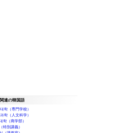
関連の韓国語
 대학（専門学校）
 과학（人文科学）
대학（商学部）
（特別講義）
실（講義室）