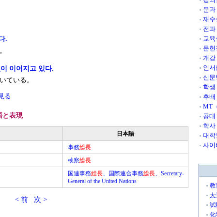
문과
재수
전과
교육
다.
문헌
。
개강
인서
이 이어지고 있다.
신문
いている。
학생
見る
후배
MT
語と表現
공대
학사
日本語
대학
사이
事務
総長
検察
総長
国連事務
総長
、国際連合事務
総長
、Secretary-
General of the United Nations
教
大
< 前
次 >
試
化