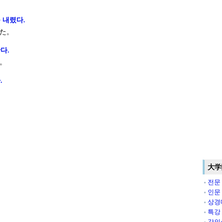
 내렸다.
た。
다.
。
.
大学
전문
인문
상경
특강
강의