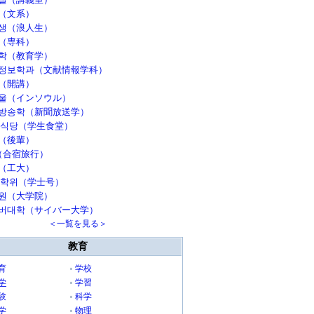
（文系）
생（浪人生）
（専科）
학（教育学）
정보학과（文献情報学科）
（開講）
울（インソウル）
방송학（新聞放送学）
 식당（学生食堂）
（後輩）
（合宿旅行）
（工大）
 학위（学士号）
원（大学院）
버대학（サイバー大学）
＜一覧を見る＞
教育
育
学校
学
学習
験
科学
学
物理