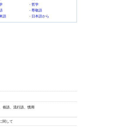
学
哲学
語
尊敬語
来語
日本語から
葉、俗語、流行語、慣用
。
に関して