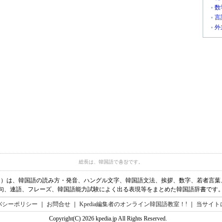
数
言
外
総長は、韓国語で총장です。
ディア）は、韓国語の読み方・発音、ハングル文字、韓国語文法、挨拶、数字、若者言
句、連語、フレーズ、韓国語能力試験によく出る表現等をまとめた韓国語辞書です
バシーポリシー
｜
お問合せ
｜
Kpedia編集者のオンライン韓国語教室！!
｜
当サイト
Copyright(C) 2026 kpedia.jp All Rights Reserved.