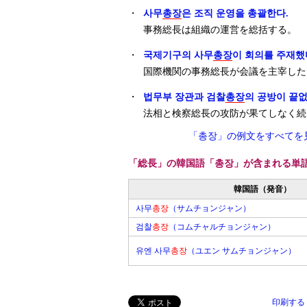
・
사무
총장
은 조직 운영을 총괄한다.
事務総長は組織の運営を総括する。
・
국제기구의 사무
총장
이 회의를 주재했
国際機関の事務総長が会議を主宰した
・
법무부 장관과 검찰
총장
의 공방이 끝없
法相と検察総長の攻防が果てしなく続
「총장」の例文をすべてを
「総長」の韓国語「총장」が含まれる単
韓国語（発音）
사무
총장
（サムチョンジャン）
검찰
총장
（コムチャルチョンジャン）
유엔 사무
총장
（ユエン サムチョンジャン）
印刷する