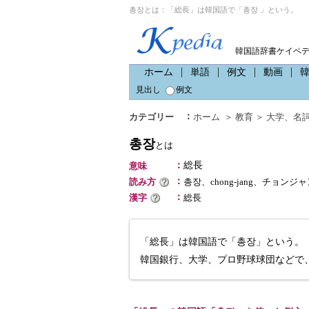
총장とは：「総長」は韓国語で「총장 」という。
韓国語辞書ケイペ
ホーム
単語
例文
動画
見出し
例文
：
カテゴリー
ホーム
＞
教育
＞
大学
、
名
총장
とは
：
総長
意味
：
読み方
총장、chong-jang、チョンジ
：
漢字
総長
「総長」は韓国語で「총장」という。
韓国銀行、大学、プロ野球球団などで