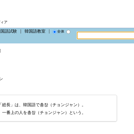
ディア
韓国語試験
韓国語教室
全体
詞
ャン
「総長」は、韓国語で총장（チョンジャン）。
、一番上の人を총장（チョンジャン）という。