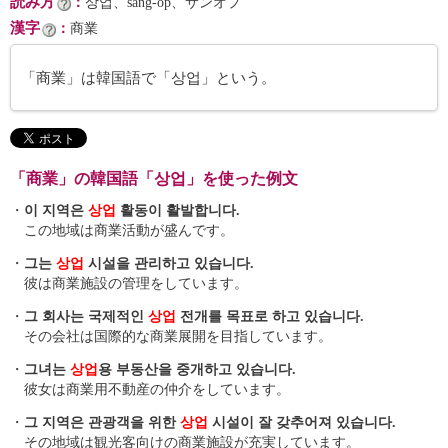
読み方
：
상업、sang-ŏp、サンオプ
漢字
：
商業
「商業」は韓国語で「상업」という。
「商業」の韓国語「상업」を使った例文
・
이 지역은
상업
활동이 활발합니다.
この地域は商業活動が盛んです。
・
그는
상업
시설을 관리하고 있습니다.
彼は商業施設の管理をしています。
・
그 회사는 국제적인
상업
전개를 목표로 하고 있습니다.
その会社は国際的な商業展開を目指しています。
・
그녀는
상업
용 부동산을 중개하고 있습니다.
彼女は商業用不動産の仲介をしています。
・
그 지역은 관광객을 위한
상업
시설이 잘 갖추어져 있습니다.
その地域は観光客向けの商業施設が充実しています。