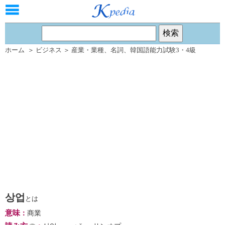
ホーム
＞
ビジネス
＞
産業・業種
、
名詞
、
韓国語能力試験3・4級
상업
とは
意味
：
商業