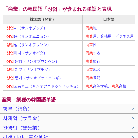
「商業」の韓国語「상업」が含まれる単語と表現
韓国語（発音）
日本語
상업
지（サンオプッチ）
商業
地
상업
용（サンオムニョン）
商業
用、業務用、ビジネス用
상업
성（サンオプッソン）
商業
性
상업
하다（サンオパダ）
商業
する
상업
은행（サンオプウンヘン）
商業
銀行
상업
지구（サンオプチグ）
商業
地区
상업
등기（サンオプットゥンギ）
商業
登記
상업
고등학교（サンオプコドゥンハッキョ）
商業
高等学校、
商業
高校
産業・業種の韓国語単語
청부（請負）
>
사채업（サラ金）
>
관광업（観光業）
>
경쟁 타사（競合他社）
>