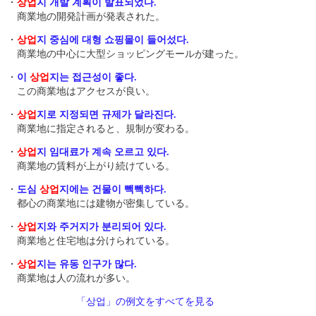
・
상업
지 개발 계획이 발표되었다.
商業地の開発計画が発表された。
・
상업
지 중심에 대형 쇼핑몰이 들어섰다.
商業地の中心に大型ショッピングモールが建った。
・
이
상업
지는 접근성이 좋다.
この商業地はアクセスが良い。
・
상업
지로 지정되면 규제가 달라진다.
商業地に指定されると、規制が変わる。
・
상업
지 임대료가 계속 오르고 있다.
商業地の賃料が上がり続けている。
・
도심
상업
지에는 건물이 빽빽하다.
都心の商業地には建物が密集している。
・
상업
지와 주거지가 분리되어 있다.
商業地と住宅地は分けられている。
・
상업
지는 유동 인구가 많다.
商業地は人の流れが多い。
「상업」の例文をすべてを見る