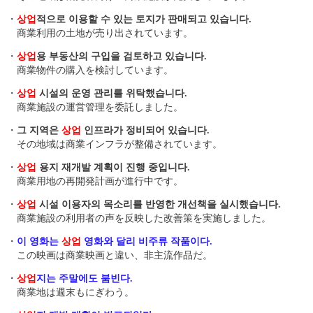
・
상업
적으로 이용할 수 있는 토지가 판매되고 있습니다.
商業利用の土地が売り出されています。
・
상업
용 부동산의 구입을 검토하고 있습니다.
商業物件の購入を検討しています。
・
상업
시설의 운영 관리를 위탁했습니다.
商業施設の運営管理を委託しました。
・
그 지역은
상업
인프라가 정비되어 있습니다.
その地域は商業インフラが整備されています。
・
상업
용지 재개발 계획이 진행 중입니다.
商業用地の再開発計画が進行中です。
・
상업
시설 이용자의 목소리를 반영한 개선책을 실시했습니다.
商業施設の利用者の声を反映した改善策を実施しました。
・
이 영화는
상업
영화와 달리 비주류 작품이다.
この映画は商業映画と違い、非主流作品だ。
・
상업
지는 주말에도 붐빈다.
商業地は週末もにぎわう。