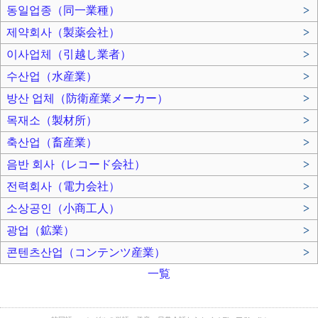
동일업종（同一業種）
>
제약회사（製薬会社）
>
이사업체（引越し業者）
>
수산업（水産業）
>
방산 업체（防衛産業メーカー）
>
목재소（製材所）
>
축산업（畜産業）
>
음반 회사（レコード会社）
>
전력회사（電力会社）
>
소상공인（小商工人）
>
광업（鉱業）
>
콘텐츠산업（コンテンツ産業）
>
一覧