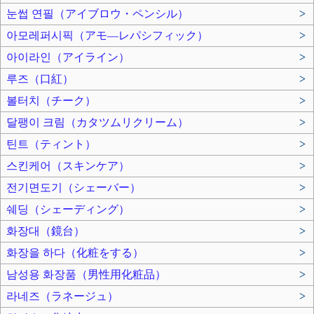
눈썹 연필（アイブロウ・ペンシル）
>
아모레퍼시픽（アモ―レパシフィック）
>
아이라인（アイライン）
>
루즈（口紅）
>
볼터치（チーク）
>
달팽이 크림（カタツムリクリーム）
>
틴트（ティント）
>
스킨케어（スキンケア）
>
전기면도기（シェーバー）
>
쉐딩（シェーディング）
>
화장대（鏡台）
>
화장을 하다（化粧をする）
>
남성용 화장품（男性用化粧品）
>
라네즈（ラネージュ）
>