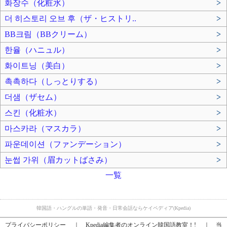
화장수（化粧水）
>
더 히스토리 오브 후（ザ・ヒストリ..
>
BB크림（BBクリーム）
>
한율（ハニュル）
>
화이트닝（美白）
>
촉촉하다（しっとりする）
>
더샘（ザセム）
>
스킨（化粧水）
>
마스카라（マスカラ）
>
파운데이션（ファンデーション）
>
눈썹 가위（眉カットばさみ）
>
一覧
韓国語・ハングルの単語・発音・日常会話ならケイペディア(Kpedia)
プライバシーポリシー
｜
Kpedia編集者のオンライン韓国語教室！!
｜
当