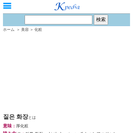
ホーム
＞
美容
＞
化粧
짙은 화장
とは
意味
：
厚化粧