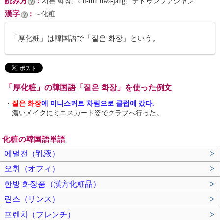
読み方
：
지튼 화장、chi-tŭn hwa-jang、チトゥンファジャン
漢字
：
～化粧
「厚化粧」は韓国語で「짙은 화장」という。
「厚化粧」の韓国語「짙은 화장」を使った例文
・
짙은 화장
에 미니스커트 차림으로 클럽에 갔다.
濃いメイクにミニスカート姿でクラブへ行った。
化粧の韓国語単語
에멀전（乳液）
>
오휘（オフィ）
>
한방 화장품（漢方化粧品）
>
린스（リンス）
>
프렌치（フレンチ）
>