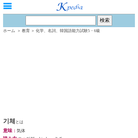
ホーム
＞
教育
＞
化学
、
名詞
、
韓国語能力試験5・6級
기체
とは
意味
：
気体