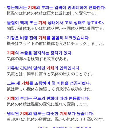
・
항온에서는
기체
의 부피는 압력에 반비례하여 변화한다.
恒温では気体の体積は圧力に反比例して変化する。
・
물질이 액체 또는
기체
상태에서 고체 상태로 응고하다.
物質が液体あるいは気体状態から固体状態に凝固する。
・
기장은 비행 전에
기체
를 꼼꼼히 체크했습니다.
機長はフライトの前に機体を入念にチェックしました。
・
기체
의 누출을 검지하는 장치가 있다.
気体の漏れを検知する装置がある。
・
기류란 간단히 말하면
기체
의 압력입니다.
気流とは、簡単に言うと気体の圧力のことです。
・
그는 새
기체
를 조종하여 첫 비행을 성공시켰다.
彼は新しい機体を操縦して初飛行を成功させた。
・
기체
의 부피는 온도의 변화에 따라 변동합니다.
気体の体積は温度の変化に連れて変動します。
・
냉각된
기체
의 밀도는 따뜻한
기체
보다 높습니다.
冷却された気体の密度は、温かい気体よりも高いです。