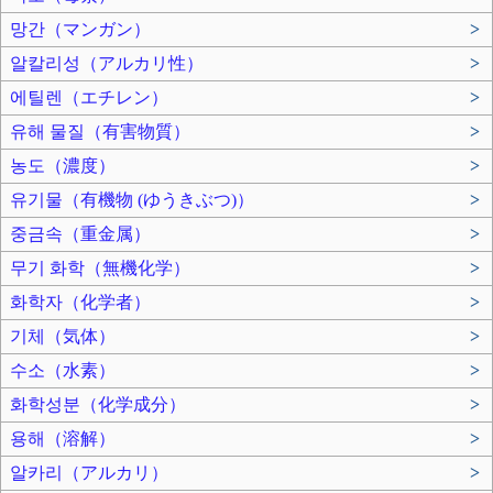
망간（マンガン）
>
알칼리성（アルカリ性）
>
에틸렌（エチレン）
>
유해 물질（有害物質）
>
농도（濃度）
>
유기물（有機物 (ゆうきぶつ)）
>
중금속（重金属）
>
무기 화학（無機化学）
>
화학자（化学者）
>
기체（気体）
>
수소（水素）
>
화학성분（化学成分）
>
용해（溶解）
>
알카리（アルカリ）
>