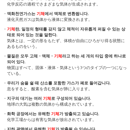
化学反応の過程でさまざまな気体が生成されます。
・
액화천연가스는
기체
에서 액체로 변환됩니다.
液化天然ガスは気体から液体に変換されます。
・
기체
란, 일정의 형태를 갖지 않고 체적이 자유롭게 퍼질 수 있는 상
태로 되어 있는 것을 말한다.
気体とは、一定の形をもたず、体積が自由にひろがり得る状態に
あるものをいう。
・
물질은 모두 고체・액체・
기체
라고 하는 세 개의 타입 중에 하나로
되어 있다.
物質はすべて、固体・液体・気体という3つのタイプの一つになっ
ている。
・
우리가 숨을 쉴 때 산소를 포함한 가스가 폐로 들어갑니다.
息をすると、酸素を含む気体が肺に入ります。
・
지구의 대기는 여러
기체
로 구성되어 있습니다.
地球の大気は複数の気体から構成されています。
・
화학 공장에서는 유해한
기체
가 방출되고 있습니다.
化学工場からは有害な気体が放出されています。
・
지하 광맥에서 유해한
기체
가 방출될 수 있습니다.