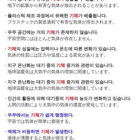
地下の鉱脈から有害な気体が放出されることがあります。
・
플라스틱 제조 과정에서 유해한
기체
가 배출됩니다.
プラスチックの製造過程で有害な気体が排出されます。
・
우주 공간에는 거의
기체
가 존재하지 않습니다.
宇宙空間にはほとんど気体が存在しません。
・
기체
의 성질에는 압력이나 온도에 따른 변화가 있습니다.
気体の性質には圧力や温度による変化があります。
・
지구 온난화는 대기 중의
기체
증가와 관련이 있습니다.
地球温暖化は大気中の気体の増加に関連しています。
・
지구 온난화는 대기 중의
기체
증가와 관련이 있습니다.
地球温暖化は大気中の気体の増加に関連しています。
・
인간의 활동에 의해 대기중의
기체
의 농도가 변화하고 있습니다.
人間の活動により大気中の気体の濃度が変化しています。
・
우주에서는
기체
가 쉽게 팽창된다.
宇宙では気体が簡単に膨張する。
・
액체가 비등하면
기체
가 발생한다.
液体が沸騰すると気体が発生する。