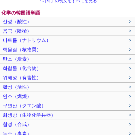
「기체」の例文をすべてを見る
化学の韓国語単語
산성（酸性）
>
음극（陰極）
>
나트륨（ナトリウム）
>
핵물질（核物質）
>
탄소（炭素）
>
화합물（化合物）
>
위해성（有害性）
>
활성（活性）
>
연소（燃焼）
>
구연산（クエン酸）
>
화생방（生物化学兵器）
>
합성（合成）
>
독소（毒素）
>