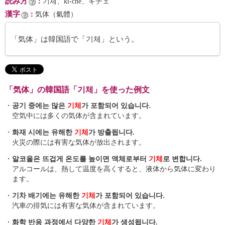
読み方
：
기체、ki-che、キチェ
漢字
：
気体（氣體）
「気体」は韓国語で「기체」という。
「気体」の韓国語「기체」を使った例文
・
공기 중에는 많은
기체
가 포함되어 있습니다.
空気中には多くの気体が含まれています。
・
화재 시에는 유해한
기체
가 방출됩니다.
火災の際には有害な気体が放出されます。
・
알코올은 뜨겁게 온도를 높이면 액체로부터
기체
로 변합니다.
アルコールは、熱して温度を高くすると、液体から気体に変わり
ます。
・
기차 배기에는 유해한
기체
가 포함되어 있습니다.
汽車の排気には有害な気体が含まれています。
・
화학 반응 과정에서 다양한
기체
가 생성됩니다.