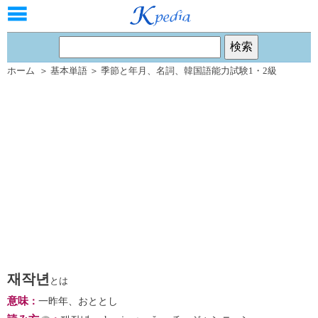
ホーム
＞
基本単語
＞
季節と年月
、
名詞
、
韓国語能力試験1・2級
재작년
とは
意味
：
一昨年、おととし