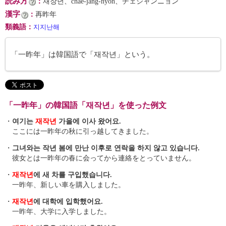
読み方
：
재장년、chae-jang-nyŏn、チェジャンニョン
漢字
：
再昨年
類義語
：
지지난해
「一昨年」は韓国語で「재작년」という。
「一昨年」の韓国語「재작년」を使った例文
・
여기는
재작년
가을에 이사 왔어요.
ここには一昨年の秋に引っ越してきました。
・
그녀와는 작년 봄에 만난 이후로 연락을 하지 않고 있습니다.
彼女とは一昨年の春に会ってから連絡をとっていません。
・
재작년
에 새 차를 구입했습니다.
一昨年、新しい車を購入しました。
・
재작년
에 대학에 입학했어요.
一昨年、大学に入学しました。