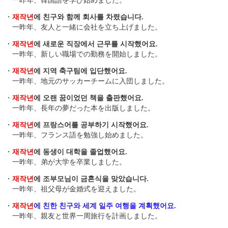
一昨年、韓国語を学び始めました。
・
재작년
에 친구와 함께 회사를 차렸습니다.
一昨年、友人と一緒に会社を立ち上げました。
・
재작년
에 새로운 직장에서 근무를 시작했어요.
一昨年、新しい職場での勤務を開始しました。
・
재작년
에 지역 축구팀에 입단했어요.
一昨年、地元のサッカーチームに入団しました。
・
재작년
에 오랜 꿈이었던 책을 출판했어요.
一昨年、長年の夢だった本を出版しました。
・
재작년
에 프랑스어를 공부하기 시작했어요.
一昨年、フランス語を勉強し始めました。
・
재작년
에 동생이 대학을 졸업했어요.
一昨年、弟が大学を卒業しました。
・
재작년
에 조부모님이 금혼식을 맞았습니다.
一昨年、祖父母が金婚式を迎えました。
・
재작년
에 친한 친구와 세계 일주 여행을 계획했어요.
一昨年、親友と世界一周旅行を計画しました。