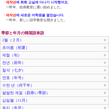
・
재작년
에 회화 교실에 다니기 시작했어요.
一昨年、絵画教室に通い始めました。
・
재작년
에 새로운 어학원을 열었습니다.
一昨年、新しい語学教室を開きました。
季節と年月の韓国語単語
2월（２月）
>
초여름（初夏）
>
제철（旬）
>
전년（前年）
>
칠석（七夕）
>
연호（年号）
>
수천 년（何千年）
>
쌀쌀한 계절（肌寒い季節）
>
십일월（11月）
>
동지（冬至）
>