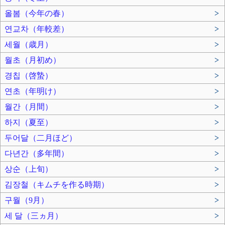
올봄（今年の春）
>
연교차（年較差）
>
세월（歳月）
>
월초（月初め）
>
경칩（啓蟄）
>
연초（年明け）
>
월간（月間）
>
하지（夏至）
>
두어달（二月ほど）
>
다년간（多年間）
>
상순（上旬）
>
김장철（キムチを作る時期）
>
구월（9月）
>
세 달（三ヵ月）
>