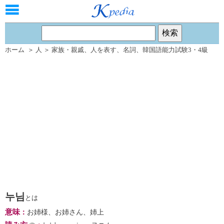
ホーム
＞
人
＞
家族・親戚
、
人を表す
、
名詞
、
韓国語能力試験3・4級
누님
とは
意味
：
お姉様、お姉さん、姉上