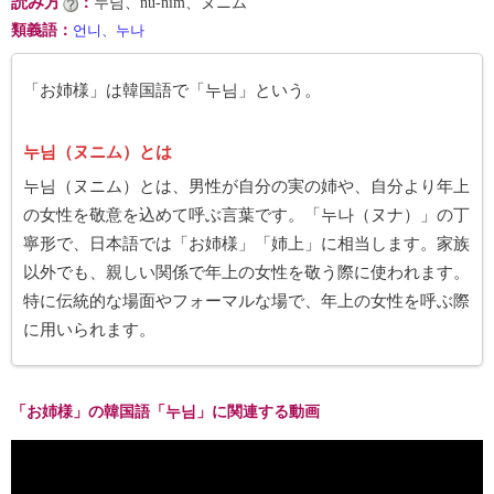
読み方
：
누님、nu-nim、ヌニム
類義語
：
언니
、
누나
「お姉様」は韓国語で「누님」という。
누님（ヌニム）とは
누님（ヌニム）とは、男性が自分の実の姉や、自分より年上
の女性を敬意を込めて呼ぶ言葉です。「누나（ヌナ）」の丁
寧形で、日本語では「お姉様」「姉上」に相当します。家族
以外でも、親しい関係で年上の女性を敬う際に使われます。
特に伝統的な場面やフォーマルな場で、年上の女性を呼ぶ際
に用いられます。
「お姉様」の韓国語「누님」に関連する動画