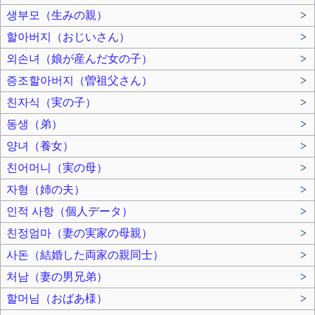
생부모（生みの親）
>
할아버지（おじいさん）
>
외손녀（娘が産んだ女の子）
>
증조할아버지（曽祖父さん）
>
친자식（実の子）
>
동생（弟）
>
양녀（養女）
>
친어머니（実の母）
>
자형（姉の夫）
>
인적 사항（個人データ）
>
친정엄마（妻の実家の母親）
>
사돈（結婚した両家の親同士）
>
처남（妻の男兄弟）
>
할머님（おばあ様）
>