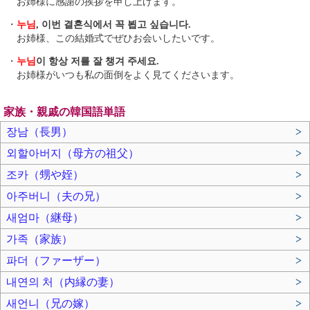
お姉様に感謝の挨拶を申し上げます。
・
누님
, 이번 결혼식에서 꼭 뵙고 싶습니다.
お姉様、この結婚式でぜひお会いしたいです。
・
누님
이 항상 저를 잘 챙겨 주세요.
お姉様がいつも私の面倒をよく見てくださいます。
家族・親戚の韓国語単語
장남（長男）
>
외할아버지（母方の祖父）
>
조카（甥や姪）
>
아주버니（夫の兄）
>
새엄마（継母）
>
가족（家族）
>
파더（ファーザー）
>
내연의 처（内縁の妻）
>
새언니（兄の嫁）
>