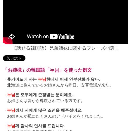
【話せる韓国語】兄弟姉妹に関するフレーズ44選！
「お姉様」の韓国語「누님」を使った例文
・
홋카이도에 사는
누님
한테서 어제 안부전화가 왔다.
北海道に住んでいるお姉さんから昨日、安否電話が来た。
・
누님
은 모두에게 존경받는 분이에요.
お姉さんは皆から尊敬されている方です。
・
누님
께서 저에게 많은 조언을 해주셨어요.
お姉さんが私にたくさんのアドバイスをくれました。
・
누님
께 감사의 인사를 드립니다.