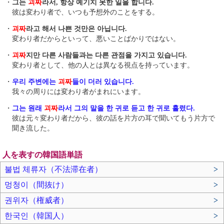
・
그는
괴짜
라서, 항상 예기치 못한 일을 합니다.
彼は変わり者で、いつも予想外のことをする。
・
괴짜
라고 해서 나쁜 것만은 아닙니다.
変わり者だからといって、悪いことばかりではない。
・
괴짜
지만 다른 사람들과는 다른 관점을 가지고 있습니다.
変わり者として、他の人とは異なる視点を持っています。
・
우리 주변에는
괴짜
들이 더러 있습니다.
我々の周りには変わり者がまれにいます。
・
그는 원래
괴짜
라서 그의 말을 한 귀로 듣고 한 귀로 흘렸다.
彼は元々変わり者だから、彼の話を片方の耳で聞いてもう片方で
聞き流した。
人を表すの韓国語単語
불법 체류자（不法滞在者）
>
멍청이（間抜け）
>
권위자（権威者）
>
한국인（韓国人）
>