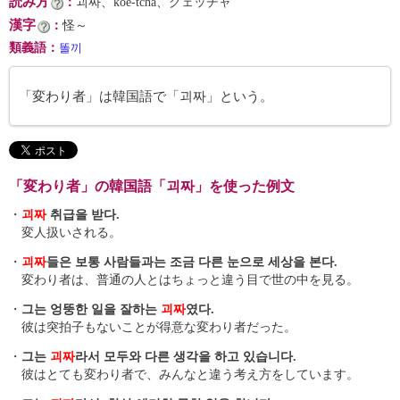
読み方
：
괴짜、koe-tcha、クェッチャ
漢字
：
怪～
類義語
：
똘끼
「変わり者」は韓国語で「괴짜」という。
「変わり者」の韓国語「괴짜」を使った例文
・
괴짜
취급을 받다.
変人扱いされる。
・
괴짜
들은 보통 사람들과는 조금 다른 눈으로 세상을 본다.
変わり者は、普通の人とはちょっと違う目で世の中を見る。
・
그는 엉뚱한 일을 잘하는
괴짜
였다.
彼は突拍子もないことが得意な変わり者だった。
・
그는
괴짜
라서 모두와 다른 생각을 하고 있습니다.
彼はとても変わり者で、みんなと違う考え方をしています。