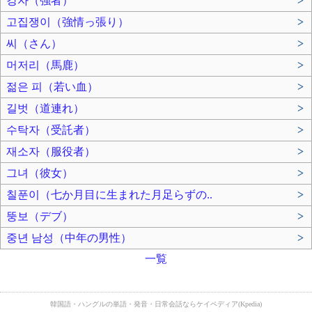
강자（強者）
>
고집쟁이（強情っ張り）
>
씨（さん）
>
머저리（馬鹿）
>
젊은 피（若い血）
>
길벗（道連れ）
>
수탁자（受託者）
>
재소자（服役者）
>
그녀（彼女）
>
칠푼이（七か月目に生まれた月足らずの..
>
뚱보（デブ）
>
중년 남성（中年の男性）
>
一覧
韓国語・ハングルの単語・発音・日常会話ならケイペディア(Kpedia)