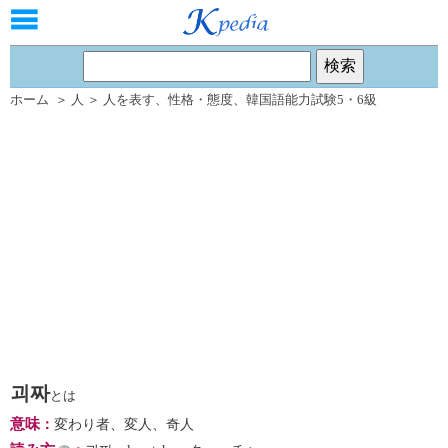
ホーム
＞
人
＞
人を表す
、
性格・態度
、
韓国語能力試験5・6級
괴짜
とは
意味
：
変わり者、変人、奇人