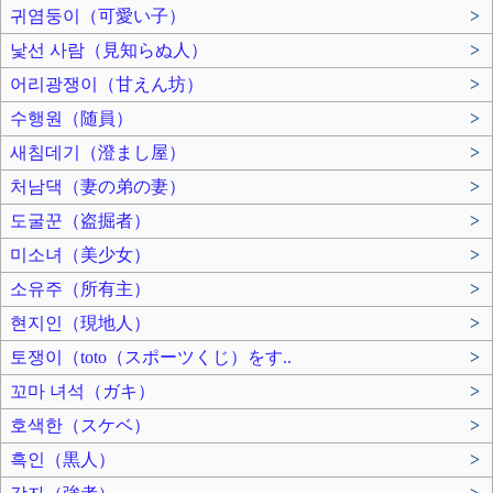
귀염둥이（可愛い子）
>
낯선 사람（見知らぬ人）
>
어리광쟁이（甘えん坊）
>
수행원（随員）
>
새침데기（澄まし屋）
>
처남댁（妻の弟の妻）
>
도굴꾼（盗掘者）
>
미소녀（美少女）
>
소유주（所有主）
>
현지인（現地人）
>
토쟁이（toto（スポーツくじ）をす..
>
꼬마 녀석（ガキ）
>
호색한（スケベ）
>
흑인（黒人）
>