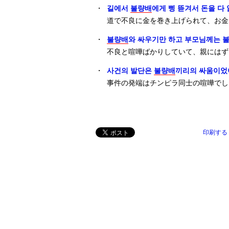
・
길에서
불량배
에게 삥 뜯겨서 돈을 다
道で不良に金を巻き上げられて、お金
・
불량배
와 싸우기만 하고 부모님께는 불
不良と喧嘩ばかりしていて、親にはず
・
사건의 발단은
불량배
끼리의 싸움이었
事件の発端はチンピラ同士の喧嘩でし
印刷する