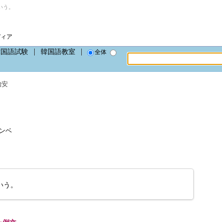
いう。
ディア
韓国語試験
韓国語教室
全体
治安
ャンベ
いう。