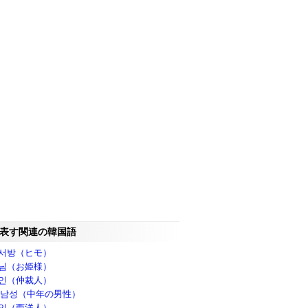
表す関連の韓国語
서방（ヒモ）
님（お姫様）
인（仲裁人）
 남성（中年の男性）
인（西洋人）