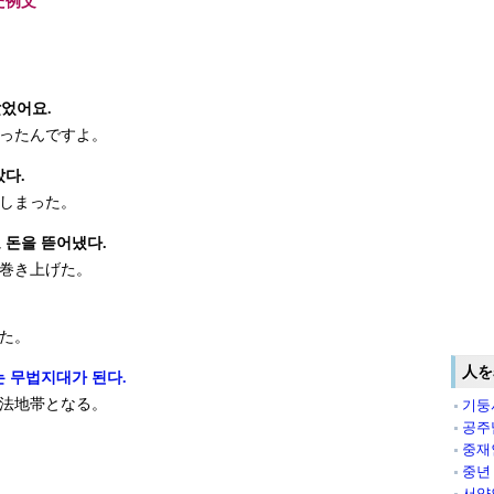
た例文
았었어요.
ったんですよ。
다.
しまった。
 돈을 뜯어냈다.
巻き上げた。
た。
人を
 무법지대가 된다.
法地帯となる。
기둥
공주
중재
중년
서양