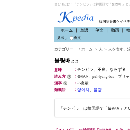
불량배とは：「チンピラ」は韓国語で「불량배 」と
韓国語辞書ケイペ
ホーム
単語
例文
動画
見出し
例文
：
カテゴリー
ホーム
＞
人
＞
人を表す
、
불량배
とは
：
チンピラ、不良、ならず者
意味
：
読み方
불량배、pul-lyang-bae、プリ
：
漢字
不良輩
：
類義語
양아치
、
불량
「チンピラ」は韓国語で「불량배」と