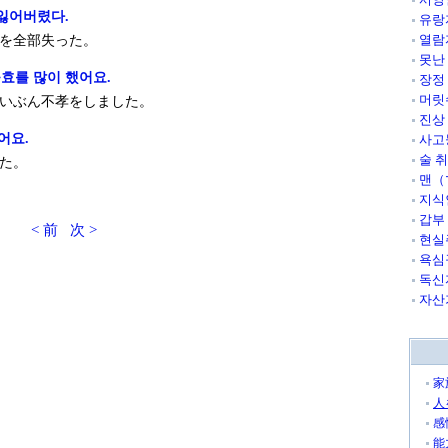
 잃어버렸다.
유랑
열람
を全部失った。
못난
효를 많이 했어요.
장정
머릿
いぶん不孝をしました。
진상
어요.
사고
술 
た。
맨（
지식
갑부
< 前
次 >
현실
욕심
독신
자산
家
人
感
能