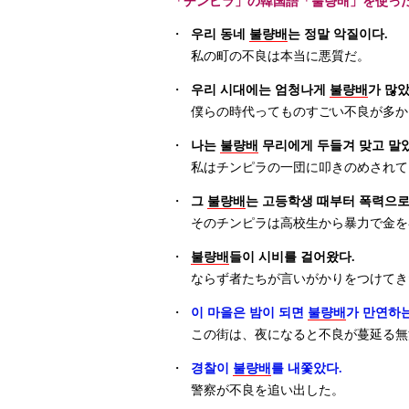
「チンピラ」の韓国語「불량배」を使っ
・
우리 동네
불량배
는 정말 악질이다.
私の町の不良は本当に悪質だ。
・
우리 시대에는 엄청나게
불량배
가 많
僕らの時代ってものすごい不良が多か
・
나는
불량배
무리에게 두들겨 맞고 말았
私はチンピラの一団に叩きのめされて
・
그
불량배
는 고등학생 때부터 폭력으로
そのチンピラは高校生から暴力で金を
・
불량배
들이 시비를 걸어왔다.
ならず者たちが言いがかりをつけてき
・
이 마을은 밤이 되면
불량배
가 만연하는
この街は、夜になると不良が蔓延る無
・
경찰이
불량배
를 내쫓았다.
警察が不良を追い出した。