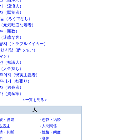
자（流浪人）
자（閲覧者）
 놈（ろくでなし）
（元気旺盛な若者）
수（頭数）
（迷惑な客）
뭉치（トラブルメイカー）
취한 사람（酔っ払い）
マン）
인（知識人）
（大金持ち）
주의자（現実主義者）
꾸러기（欲張り）
자（独身者）
가（資産家）
＜一覧を見る＞
人
族・親戚
恋愛・結婚
を表す
人間関係
情・判断
性格・態度
力
身体