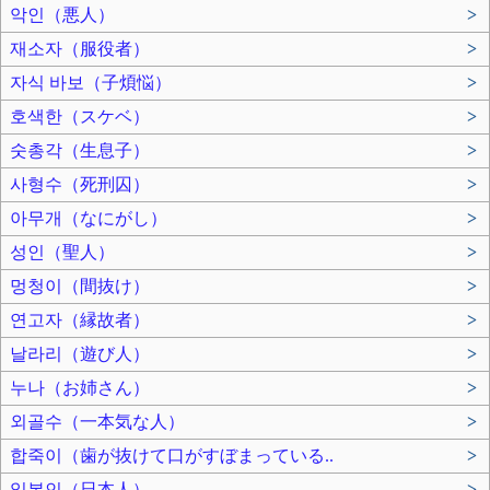
악인（悪人）
>
재소자（服役者）
>
자식 바보（子煩悩）
>
호색한（スケベ）
>
숫총각（生息子）
>
사형수（死刑囚）
>
아무개（なにがし）
>
성인（聖人）
>
멍청이（間抜け）
>
연고자（縁故者）
>
날라리（遊び人）
>
누나（お姉さん）
>
외골수（一本気な人）
>
합죽이（歯が抜けて口がすぼまっている..
>
일본인（日本人）
>