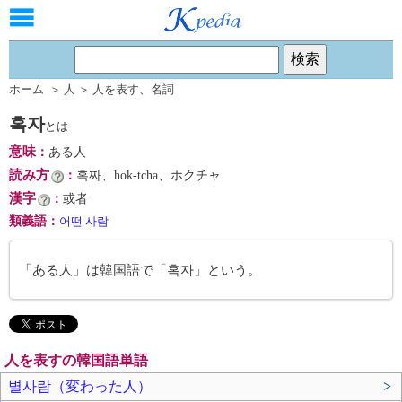
ホーム
＞
人
＞
人を表す
、
名詞
혹자
とは
意味
：
ある人
読み方
：
혹짜、hok-tcha、ホクチャ
漢字
：
或者
類義語
：
어떤 사람
「ある人」は韓国語で「혹자」という。
人を表すの韓国語単語
별사람（変わった人）
>