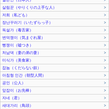
살림꾼（やりくりの上手な人）
>
저희（私ども）
>
장난꾸러기（いたずらっ子）
>
독설가（毒舌家）
>
변덕쟁이（気まぐれ屋）
>
뻥쟁이（嘘つき）
>
처남댁（妻の弟の妻）
>
미식가（美食家）
>
잡놈（くだらない奴）
>
아침형 인간（朝型人間）
>
공인（公人）
>
앞잡이（お先棒）
>
자네（君）
>
새대가리（鳥頭）
>