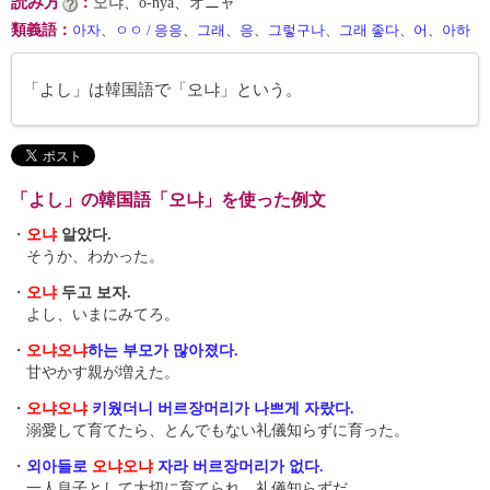
読み方
：
오냐、o-nya、オニャ
類義語
：
아자
、
ㅇㅇ / 응응
、
그래
、
응
、
그렇구나
、
그래 좋다
、
어
、
아하
「よし」は韓国語で「오냐」という。
「よし」の韓国語「오냐」を使った例文
・
오냐
알았다.
そうか、わかった。
・
오냐
두고 보자.
よし、いまにみてろ。
・
오냐
오냐
하는 부모가 많아졌다.
甘やかす親が増えた。
・
오냐
오냐
키웠더니 버르장머리가 나쁘게 자랐다.
溺愛して育てたら、とんでもない礼儀知らずに育った。
・
외아들로
오냐
오냐
자라 버르장머리가 없다.
一人息子として大切に育てられ、礼儀知らずだ。