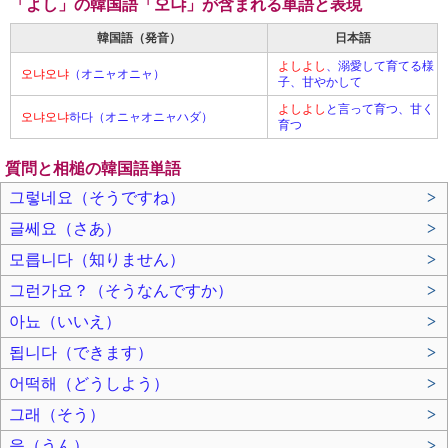
「よし」の韓国語「오냐」が含まれる単語と表現
韓国語（発音）
日本語
よし
よし
、溺愛して育てる様
오냐
오냐
（オニャオニャ）
子、甘やかして
よし
よし
と言って育つ、甘く
오냐
오냐
하다（オニャオニャハダ）
育つ
質問と相槌の韓国語単語
그렇네요（そうですね）
>
글쎄요（さあ）
>
모릅니다（知りません）
>
그런가요？（そうなんですか）
>
아뇨（いいえ）
>
됩니다（できます）
>
어떡해（どうしよう）
>
그래（そう）
>
응（うん）
>