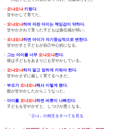
・
오냐
오냐
키웠다.
甘やかして育てた。
・
오냐
오냐
하며 자란 아이는 책임감이 약하다.
甘やかされて育った子どもは責任感が弱い。
・
오냐
오냐
하면 아이가 자기중심적으로 변한다.
甘やかすと子どもが自己中心的になる。
・
그는 아이를 너무
오냐
오냐
한다.
彼は子どもをあまりにも甘やかしている。
・
오냐
오냐
하지 말고 엄하게 키워야 한다.
甘やかさずに厳しく育てるべきだ。
・
부모가
오냐
오냐
해서 이렇게 됐다.
親が甘やかしたからこうなった。
・
아이를
오냐
오냐
하면 버릇이 나빠진다.
子どもを甘やかすと、しつけが悪くなる。
「오냐」の例文をすべてを見る