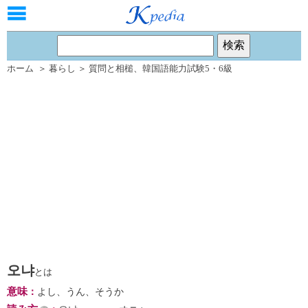
ホーム
＞
暮らし
＞
質問と相槌
、
韓国語能力試験5・6級
오냐
とは
意味
：
よし、うん、そうか