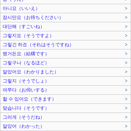
아니요（いいえ）
>
잠시만요（お待ちください）
>
대단해（すごいね）
>
그렇지요（そうですよ）
>
그렇긴 하죠（それはそうですね）
>
됐거든요（結構です）
>
그렇구나（なるほど）
>
알았어요（わかりました）
>
그렇지（そうでしょ）
>
여쭈다（お伺いする）
>
할 수 있어요（できます）
>
맞습니다（そうです）
>
그러게（そうだね）
>
알았어（わかった）
>