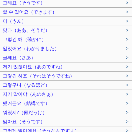
그래요（そうです）
>
할 수 있어요（できます）
>
어（うん）
>
맞다（ああ、そうだ）
>
그렇긴 해（確かに）
>
알았어요（わかりました）
>
글쎄요（さあ）
>
저기 있잖아요（あのですね）
>
그렇긴 하죠（それはそうですね）
>
그렇구나（なるほど）
>
저기 말이야（あのさぁ）
>
됐거든요（結構です）
>
뭐였지?（何だっけ）
>
맞아요（そうです）
>
그러게 말이에요（そうなんですよ）
>