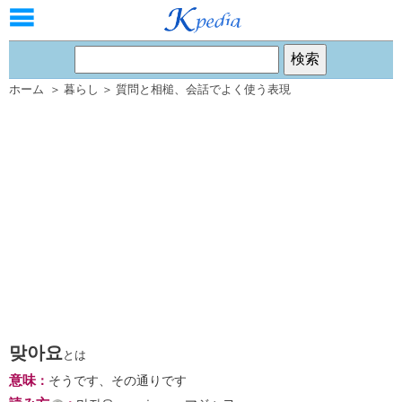
ホーム
＞
暮らし
＞
質問と相槌
、
会話でよく使う表現
맞아요
とは
意味
：
そうです、その通りです