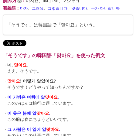
読み方
：
마자요、ma-ja-yo、マジャヨ
類義語
：
마자
、
그래요
、
그렇습니다
、
맞습니다
、
누가 아니랍니까
「そうです」は韓国語で「맞아요」という。
「そうです」の韓国語「맞아요」を使った例文
・
네,
맞아요
.
ええ、そうです。
・
맞아요
! 어떻게 알았어요?
そうです！どうやって知ったんですか？
・
이 가방은 여행에 알
맞아요
.
このかばんは旅行に適しています。
・
이 옷은 봄에 알
맞아요
.
この服は春にちょうどいいです。
・
그 사람은 이 일에 알
맞아요
.
その人はこの仕事に適しています。