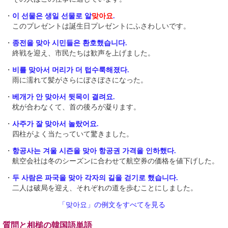
・
이 선물은 생일 선물로 알
맞아요
.
このプレゼントは誕生日プレゼントにふさわしいです。
・
종전을 맞아 시민들은 환호했습니다.
終戦を迎え、市民たちは歓声を上げました。
・
비를 맞아서 머리가 더 텁수룩해졌다.
雨に濡れて髪がさらにぼさぼさになった。
・
베개가 안 맞아서 뒷목이 결려요.
枕が合わなくて、首の後ろが凝ります。
・
사주가 잘 맞아서 놀랐어요.
四柱がよく当たっていて驚きました。
・
항공사는 겨울 시즌을 맞아 항공권 가격을 인하했다.
航空会社は冬のシーズンに合わせて航空券の価格を値下げした。
・
두 사람은 파국을 맞아 각자의 길을 걷기로 했습니다.
二人は破局を迎え、それぞれの道を歩むことにしました。
「맞아요」の例文をすべてを見る
質問と相槌の韓国語単語