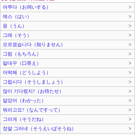
여쭈다（お伺いする）
>
예스（はい）
>
응（うん）
>
그래（そう）
>
모르겠습니다（知りません）
>
그럼（もちろん）
>
말대꾸（口答え）
>
어떡해（どうしよう）
>
그럽시다（そうしましょう）
>
많이 기다렸지?（お待たせ）
>
알았어（わかった）
>
뭐라고요?（なんですって）
>
그러게（そうだね）
>
정말 그러네（そうえいばそうね）
>