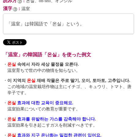
読み方
：
온실、on-shil、オンシル
漢字
：
温室
「温室」は韓国語で「온실」という。
「温室」の韓国語「온실」を使った例文
・
온실
속에서 자라 세상 물정을 모른다.
温室育ちで世の中の物情を知らない。
・
이 지역의
온실
재배 작물은 주로 딸기, 오이, 토마토, 고추입니다.
この地域の温室栽培作物は主にイチゴ、、キュウリ、トマト、唐
辛子です。
・
온실
효과에 대한 교육이 중요해요.
温室効果についての教育が重要です。
・
온실
효과를 유발하는 가스를 감축해야 합니다.
温室効果を引き起こすガスを削減すべきです。
・
온실
효과와 지구 온난화는 밀접한 관련이 있어요.