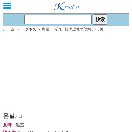
ホーム
＞
ビジネス
＞
農業
、
名詞
、
韓国語能力試験5・6級
온실
とは
意味
：
温室