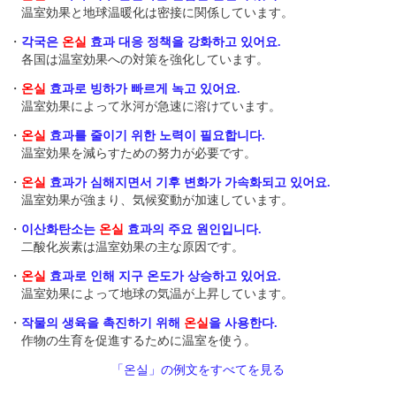
温室効果と地球温暖化は密接に関係しています。
・
각국은
온실
효과 대응 정책을 강화하고 있어요.
各国は温室効果への対策を強化しています。
・
온실
효과로 빙하가 빠르게 녹고 있어요.
温室効果によって氷河が急速に溶けています。
・
온실
효과를 줄이기 위한 노력이 필요합니다.
温室効果を減らすための努力が必要です。
・
온실
효과가 심해지면서 기후 변화가 가속화되고 있어요.
温室効果が強まり、気候変動が加速しています。
・
이산화탄소는
온실
효과의 주요 원인입니다.
二酸化炭素は温室効果の主な原因です。
・
온실
효과로 인해 지구 온도가 상승하고 있어요.
温室効果によって地球の気温が上昇しています。
・
작물의 생육을 촉진하기 위해
온실
을 사용한다.
作物の生育を促進するために温室を使う。
「온실」の例文をすべてを見る