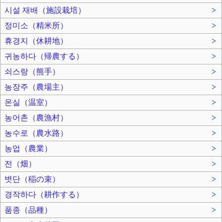
시설 재배（施設栽培）
>
정미소（精米所）
>
휴경지（休耕地）
>
귀농하다（帰農する）
>
쇠스랑（熊手）
>
농장주（農場主）
>
온실（温室）
>
농어촌（農漁村）
>
농수로（農水路）
>
농업（農業）
>
전（畑）
>
볏단（稲の束）
>
경작하다（耕作する）
>
품종（品種）
>