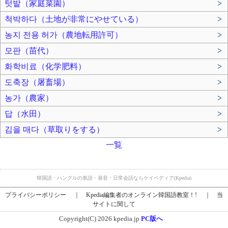
텃밭（家庭菜園）
>
척박하다（土地が非常にやせている）
>
농지 전용 허가（農地転用許可）
>
모판（苗代）
>
화학비료（化学肥料）
>
도축장（屠畜場）
>
농가（農家）
>
답（水田）
>
김을 매다（草取りをする）
>
一覧
韓国語・ハングルの単語・発音・日常会話ならケイペディア(Kpedia)
プライバシーポリシー
｜
Kpedia編集者のオンライン韓国語教室！!
｜
当
サイトに関して
Copyright(C) 2026 kpedia.jp
PC版へ