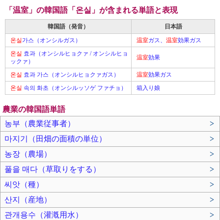
「温室」の韓国語「온실」が含まれる単語と表現
韓国語（発音）
日本語
온실
가스（オンシルガス）
温室
ガス、
温室
効果ガス
온실
효과（オンシルヒョクァ / オンシルヒョ
温室
効果
ックァ）
온실
효과 가스（オンシルヒョクァガス）
温室
効果ガス
온실
속의 화초（オンシルッソゲ ファチョ）
箱入り娘
農業の韓国語単語
농부（農業従事者）
>
마지기（田畑の面積の単位）
>
농장（農場）
>
풀을 매다（草取りをする）
>
씨앗（種）
>
산지（産地）
>
관개용수（灌漑用水）
>