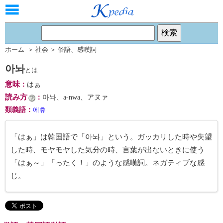
ホーム
＞
社会
＞
俗語
、
感嘆詞
아놔
とは
意味
：
はぁ
読み方
：
아놔、a-nwa、アヌァ
類義語
：
에휴
「はぁ」は韓国語で「아놔」という。ガッカリした時や失望
した時、モヤモヤした気分の時、言葉が出ないときに使う
「はぁ～」「ったく！」のような感嘆詞。ネガティブな感
じ。