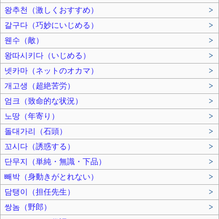
왕추천（激しくおすすめ）
>
갈구다（巧妙にいじめる）
>
웬수（敵）
>
왕따시키다（いじめる）
>
넷카마（ネットのオカマ）
>
개고생（超絶苦労）
>
엄크（致命的な状況）
>
노땅（年寄り）
>
돌대가리（石頭）
>
꼬시다（誘惑する）
>
단무지（単純・無識・下品）
>
빼박（身動きがとれない）
>
담탱이（担任先生）
>
쌍놈（野郎）
>