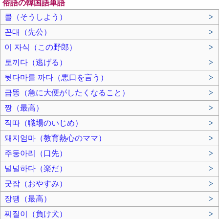
俗語の韓国語単語
콜（そうしよう）
>
꼰대（先公）
>
이 자식（この野郎）
>
토끼다（逃げる）
>
뒷다마를 까다（悪口を言う）
>
급똥（急に大便がしたくなること）
>
짱（最高）
>
직따（職場のいじめ）
>
돼지엄마（教育熱心のママ）
>
주둥아리（口先）
>
널널하다（楽だ）
>
굿잠（おやすみ）
>
장땡（最高）
>
찌질이（負け犬）
>